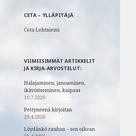
u
:
CETA – YLLÄPITÄJÄ
Ceta Lehtniemi
VIIMEISIMMÄT ARTIKKELIT
JA KIRJA-ARVOSTELUT:
Halajaminen, janoaminen,
ikävöitseminen, kaipaus
10.7.2026
Pettyneenä kirjoitan
29.4.2026
Löydänkö rauhan – sen oikean