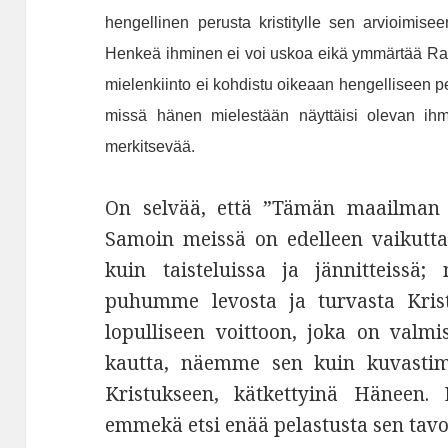
hengellinen perusta kristitylle sen arvioimise
Henkeä ihminen ei voi uskoa eikä ymmärtää Ra
mielenkiinto ei kohdistu oikeaan hengelliseen pe
missä hänen mielestään näyttäisi olevan ihmi
merkitsevää.
On selvää, että ”Tämän maailman r
Samoin meissä on edelleen vaikuttam
kuin taisteluissa ja jännitteissä
puhumme levosta ja turvasta Kris
lopulliseen voittoon, joka on valmi
kautta, näemme sen kuin kuvastime
Kristukseen, kätkettyinä Häneen
emmekä etsi enää pelastusta sen tavo