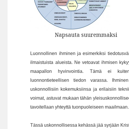
Napsauta suuremmaksi
Luonnollinen ihminen ja esimerkiksi tiedotusvä
ilmaistuista alueista. Ne vetoavat ihmisen kykyy
maapallon hyvinvointia. Tämä ei kuite
luonnontieteellisen tiedon varassa. Ihmin
uskonnollisiin kokemuksiinsa ja erilaisiin teknii
voimat, astuvat mukaan tähän yleisuskonnollise
tavoitellaan yhteyttä tuonpuoleiseen maailmaan.
Tässä uskonnollisessa kehässä jää syrjään Kristu