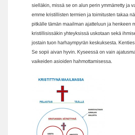
sielläkin, missä se on alun perin ymmärretty ja v
emme kristillisten termien ja toimitusten takaa n
pitkälle tämän maailman ajatteluun ja henkeen 
kristillisissäkin yhteyksissä uskotaan sekä ihm
jostain tuon harhaympyrän keskuksesta. Kenties
Se sopii aivan hyvin. Kyseessä on vain ajatusma
vaikeiden asioiden hahmottamisessa.