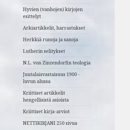
Hyvien (vanhojen) kirjojen
esittelyt
Arkiartikkelit, harrastukset
Herkkiä runoja ja sanoja
Lutherin selitykset
N.L. von Zinzendorfin teologia
Juutalaisvastaisuus 1900 -
luvun alussa
Kriittiset artikkelit
hengellisistä asioista
Kriittiset kirja-arviot
NETTIKIRJANI 250 sivua