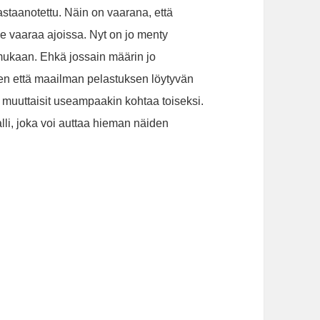
astaanotettu. Näin on vaarana, että
äe vaaraa ajoissa. Nyt on jo menty
mukaan. Ehkä jossain määrin jo
isen että maailman pelastuksen löytyvän
 muuttaisit useampaakin kohtaa toiseksi.
lli, joka voi auttaa hieman näiden