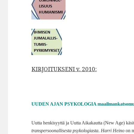
KIRJOITUKSENI v. 2010:
UUDEN AJAN PSYKOLOGIA maailmankatsomukse
Uutta henkisyyttä ja Uutta Aikakautta (New Age) käsit
transpersoonallisesta psykologiasta
.
Harri Heino
on mä