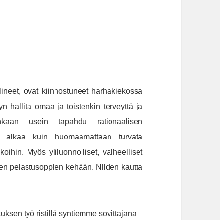
lineet, ovat kiinnostuneet harhakiekossa
n hallita omaa ja toistenkin terveyttä ja
nkaan usein tapahdu rationaalisen
en alkaa kuin huomaamattaan turvata
koihin. Myös yliluonnolliset, valheelliset
en pelastusoppien kehään. Niiden kautta
ksen työ ristillä syntiemme sovittajana