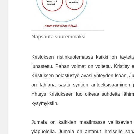
Napsauta suuremmaksi
Kristuksen ristinkuolemassa kaikki on täytet
lunastettu. Pahan voimat on voitettu. Kristitty
Kristuksen pelastustyö avasi yhteyden Isään, J
on lahjana saatu syntien anteeksisaaminen j
Yhteys Kristukseen luo oikeaa suhdetta läh
kysymyksiin.
Jumala on kaikkien maailmassa vallitsevien 
yläpuolella. Jumala on antanut ihmiselle san