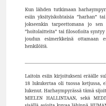
Kun lähden tutkimaan harhaympyrän
esiin yksityiskohtaisia ”harhan” t
jokseenkin tarpeettomana jo sen v
”hoitolaitteita” tai filosofioita synt
joudun esimerkkeinä ottamaan es
henkilöitä.
______________________________________
Laitoin esiin kirjoitukseni eräälle su
18 lukukertaa oli tuossa ketjussa,
lukenut. Harhaympyrässä tämä sijoi
MIELEN HALLINTAAN, sekä MEDIT
sisällä asioita kuvaa lähinnä HU