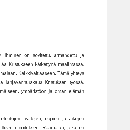
ty. Ihminen on sovitettu, armahdettu ja
 elää Kristukseen kätkettynä maailmassa.
umalaan, Kaikkivaltiaaseen. Tämä yhteys
a lahjavanhurskaus Kristuksen työssä.
immäiseen, ympäristöön ja oman elämän
olentojen, valtojen, oppien ja aikojen
allisen ilmoituksen, Raamatun, joka on