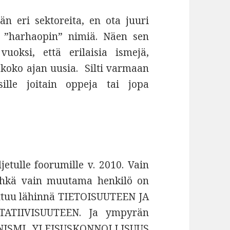
 eri sektoreita, en ota juuri
ai ”harhaopin” nimiä. Näen sen
uoksi, että erilaisia ismejä,
yy koko ajan uusia. Silti varmaan
ille joitain oppeja tai jopa
ljetulle foorumille v. 2010. Vain
 ehkä vain muutama henkilö on
ttuu lähinnä TIETOISUUTEEN JA
ATIIVISUUTEEN. Ja ympyrän
MANISMI, YLEISUSKONNOLLISUUS