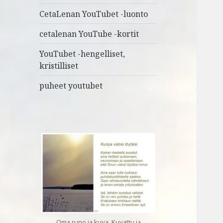
CetaLenan YouTubet -luonto
cetalenan YouTube -kortit
YouTubet -hengelliset,
kristilliset
puheet youtubet
Oma runo ja kuva. Kuvattu ja