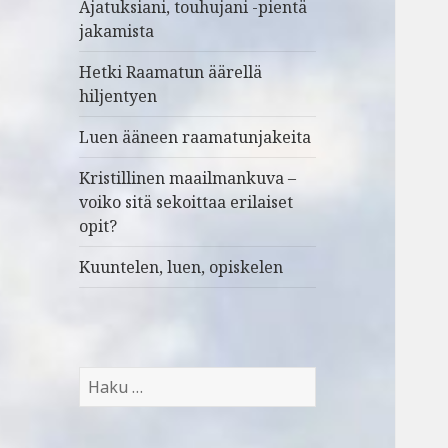
Ajatuksiani, touhujani -pientä
jakamista
Hetki Raamatun äärellä
hiljentyen
Luen ääneen raamatunjakeita
Kristillinen maailmankuva –
voiko sitä sekoittaa erilaiset
opit?
Kuuntelen, luen, opiskelen
H
a
k