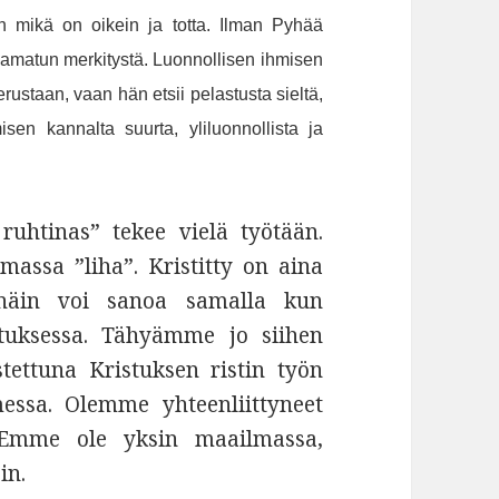
en mikä on oikein ja totta. Ilman Pyhää
amatun merkitystä. Luonnollisen ihmisen
rustaan, vaan hän etsii pelastusta sieltä,
sen kannalta suurta, yliluonnollista ja
uhtinas” tekee vielä työtään.
assa ”liha”. Kristitty on aina
; näin voi sanoa samalla kun
tuksessa. Tähyämme jo siihen
stettuna Kristuksen ristin työn
ssa. Olemme yhteenliittyneet
. Emme ole yksin maailmassa,
in.