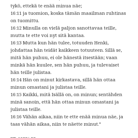
tykö, ettekä te enää minua näe;
16:11 ja tuomion, koska tämän maailman ruhtinas
on tuomittu.
16:12 Minulla on vielä paljon sanottavaa teille,
mutta te ette voi nyt sitä kantaa.
16:13 Mutta kun hän tulee, totuuden Henki,
johdattaa hän teidät kaikkeen totuuteen. Sillä se,
mitä hän puhuu, ei ole hänestä itsestään; vaan
minkä hän kuulee, sen hän puhuu, ja tulevaiset
hän teille julistaa.
16:14 Hän on minut kirkastava, sillä hän ottaa
minun omastani ja julistaa teille.
16:15 Kaikki, mitä Isällä on, on minun; sentähden
minä sanoin, että hän ottaa minun omastani ja
julistaa teille.
16:16 Vähän aikaa, niin te ette enää minua näe, ja
taas vähän aikaa, niin te näette minut.”