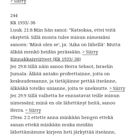
> Siirry
244
KR 1933/-38
Luuk. 21:8 Niin hän sanoi: ”Katsokaa, ettei teitä
eksytetä. Sillä monta tulee minun nimessäni
sanoen: ’Minä olen se’, ja: ’Aika on lähellä’. Mutta
älkää menkö heidän perässään.
> Siirry
Rinnakkaisviitteet (KR 1933/-38)
Jer. 29:8 Sillä näin sanoo Herra Sebaot, Israelin
Jumala: Älkää antako profeettainne, joita on
keskuudessanne, ja tietäjäinne pettää itseänne,
älkääkä totelko unianne, joita te uneksutte.
> Siirry
Jer. 29:9 Sillä valhetta he ennustavat teille minun
nimessäni; minä en ole lähettänyt heitä, sanoo
Herra.
> Siirry
2Tess. 2:2 ettette anna minkään hengen ettekä
sanan ettekä minkään muka meidän
lähettämämme kirjeen heti järkyttää itseänne,