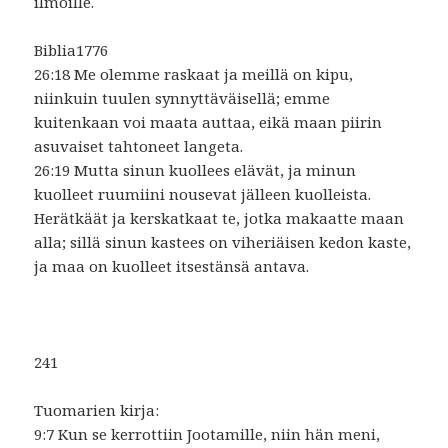
ilmoille.
Biblia1776
26:18 Me olemme raskaat ja meillä on kipu,
niinkuin tuulen synnyttäväisellä; emme
kuitenkaan voi maata auttaa, eikä maan piirin
asuvaiset tahtoneet langeta.
26:19 Mutta sinun kuollees elävät, ja minun
kuolleet ruumiini nousevat jälleen kuolleista.
Herätkäät ja kerskatkaat te, jotka makaatte maan
alla; sillä sinun kastees on viheriäisen kedon kaste,
ja maa on kuolleet itsestänsä antava.
241
Tuomarien kirja:
9:7 Kun se kerrottiin Jootamille, niin hän meni,