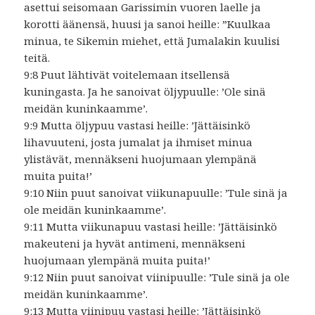
asettui seisomaan Garissimin vuoren laelle ja
korotti äänensä, huusi ja sanoi heille: ”Kuulkaa
minua, te Sikemin miehet, että Jumalakin kuulisi
teitä.
9:8 Puut lähtivät voitelemaan itsellensä
kuningasta. Ja he sanoivat öljypuulle: ’Ole sinä
meidän kuninkaamme’.
9:9 Mutta öljypuu vastasi heille: ’Jättäisinkö
lihavuuteni, josta jumalat ja ihmiset minua
ylistävät, mennäkseni huojumaan ylempänä
muita puita!’
9:10 Niin puut sanoivat viikunapuulle: ’Tule sinä ja
ole meidän kuninkaamme’.
9:11 Mutta viikunapuu vastasi heille: ’Jättäisinkö
makeuteni ja hyvät antimeni, mennäkseni
huojumaan ylempänä muita puita!’
9:12 Niin puut sanoivat viinipuulle: ’Tule sinä ja ole
meidän kuninkaamme’.
9:13 Mutta viinipuu vastasi heille: ’Jättäisinkö