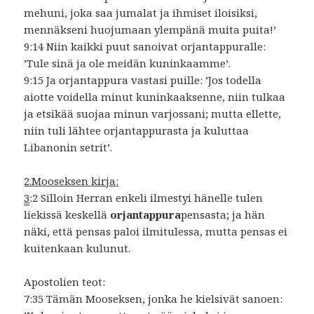
mehuni, joka saa jumalat ja ihmiset iloisiksi,
mennäkseni huojumaan ylempänä muita puita!’
9:14 Niin kaikki puut sanoivat orjantappuralle:
’Tule sinä ja ole meidän kuninkaamme’.
9:15 Ja orjantappura vastasi puille: ’Jos todella
aiotte voidella minut kuninkaaksenne, niin tulkaa
ja etsikää suojaa minun varjossani; mutta ellette,
niin tuli lähtee orjantappurasta ja kuluttaa
Libanonin setrit’.
2.Mooseksen kirja:
3
:2 Silloin Herran enkeli ilmestyi hänelle tulen
liekissä keskellä
orjantappura
pensasta; ja hän
näki, että pensas paloi ilmitulessa, mutta pensas ei
kuitenkaan kulunut.
Apostolien teot:
7:35 Tämän Mooseksen, jonka he kielsivät sanoen: