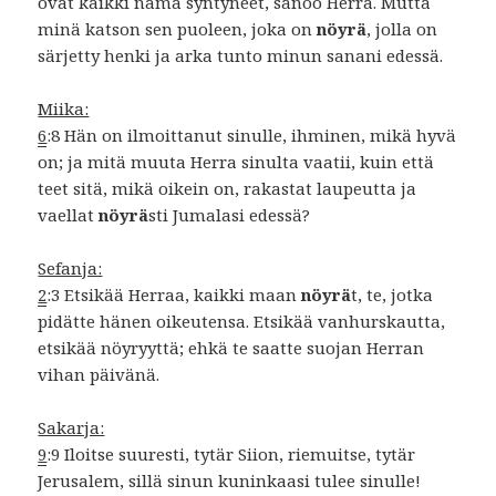
ovat kaikki nämä syntyneet, sanoo Herra. Mutta
minä katson sen puoleen, joka on
nöyrä
, jolla on
särjetty henki ja arka tunto minun sanani edessä.
Miika:
6
:8 Hän on ilmoittanut sinulle, ihminen, mikä hyvä
on; ja mitä muuta Herra sinulta vaatii, kuin että
teet sitä, mikä oikein on, rakastat laupeutta ja
vaellat
nöyrä
sti Jumalasi edessä?
Sefanja:
2
:3 Etsikää Herraa, kaikki maan
nöyrä
t, te, jotka
pidätte hänen oikeutensa. Etsikää vanhurskautta,
etsikää nöyryyttä; ehkä te saatte suojan Herran
vihan päivänä.
Sakarja:
9
:9 Iloitse suuresti, tytär Siion, riemuitse, tytär
Jerusalem, sillä sinun kuninkaasi tulee sinulle!