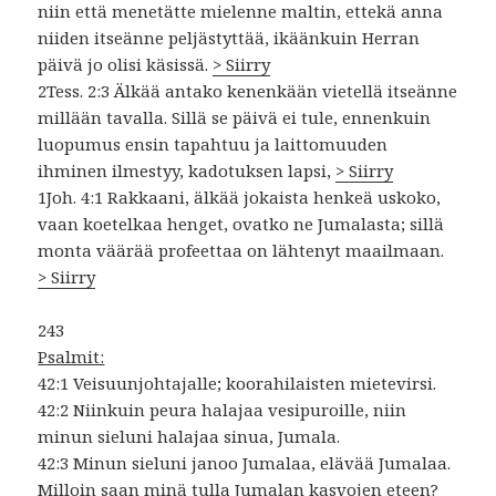
niin että menetätte mielenne maltin, ettekä anna
niiden itseänne peljästyttää, ikäänkuin Herran
päivä jo olisi käsissä.
> Siirry
2Tess. 2:3 Älkää antako kenenkään vietellä itseänne
millään tavalla. Sillä se päivä ei tule, ennenkuin
luopumus ensin tapahtuu ja laittomuuden
ihminen ilmestyy, kadotuksen lapsi,
> Siirry
1Joh. 4:1 Rakkaani, älkää jokaista henkeä uskoko,
vaan koetelkaa henget, ovatko ne Jumalasta; sillä
monta väärää profeettaa on lähtenyt maailmaan.
> Siirry
243
Psalmit:
42:1 Veisuunjohtajalle; koorahilaisten mietevirsi.
42:2 Niinkuin peura halajaa vesipuroille, niin
minun sieluni halajaa sinua, Jumala.
42:3 Minun sieluni janoo Jumalaa, elävää Jumalaa.
Milloin saan minä tulla Jumalan kasvojen eteen?