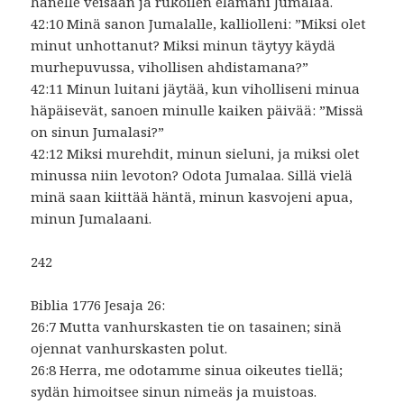
hänelle veisaan ja rukoilen elämäni Jumalaa.
42:10 Minä sanon Jumalalle, kalliolleni: ”Miksi olet
minut unhottanut? Miksi minun täytyy käydä
murhepuvussa, vihollisen ahdistamana?”
42:11 Minun luitani jäytää, kun viholliseni minua
häpäisevät, sanoen minulle kaiken päivää: ”Missä
on sinun Jumalasi?”
42:12 Miksi murehdit, minun sieluni, ja miksi olet
minussa niin levoton? Odota Jumalaa. Sillä vielä
minä saan kiittää häntä, minun kasvojeni apua,
minun Jumalaani.
242
Biblia 1776 Jesaja 26:
26:7 Mutta vanhurskasten tie on tasainen; sinä
ojennat vanhurskasten polut.
26:8 Herra, me odotamme sinua oikeutes tiellä;
sydän himoitsee sinun nimeäs ja muistoas.