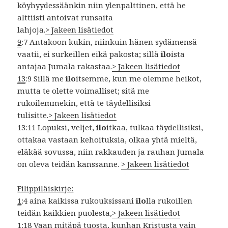
köyhyydessäänkin niin ylenpalttinen, että he
alttiisti antoivat runsaita
lahjoja.
> Jakeen lisätiedot
9
:7 Antakoon kukin, niinkuin hänen sydämensä
vaatii, ei surkeillen eikä pakosta; sillä
ilo
ista
antajaa Jumala rakastaa.
> Jakeen lisätiedot
13
:9 Sillä me
ilo
itsemme, kun me olemme heikot,
mutta te olette voimalliset; sitä me
rukoilemmekin, että te täydellisiksi
tulisitte.
> Jakeen lisätiedot
13:11 Lopuksi, veljet,
ilo
itkaa, tulkaa täydellisiksi,
ottakaa vastaan kehoituksia, olkaa yhtä mieltä,
eläkää sovussa, niin rakkauden ja rauhan Jumala
on oleva teidän kanssanne.
> Jakeen lisätiedot
Filippiläiskirje:
1
:4 aina kaikissa rukouksissani
ilo
lla rukoillen
teidän kaikkien puolesta,
> Jakeen lisätiedot
1:18 Vaan mitäpä tuosta, kunhan Kristusta vain