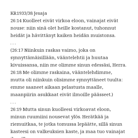
KR1933/38 Jesaja
26:14 Kuolleet eivät virkoa eloon, vainajat eivät
nouse: niin sinä olet heille kostanut, tuhonnut
heidät ja hävittänyt kaiken heidän muistonsa.
. . .
(26:17 Niinkuin raskas vaimo, joka on
synnyttämäisillään, vääntelehtii ja huutaa
kivuissansa, niin me olimme sinun edessäsi, Herra.
26:18 Me olimme raskaina, vääntelehdimme,
mutta oli niinkuin olisimme synnyttäneet tuulta:
emme saaneet aikaan pelastusta maalle,
maanpiirin asukkaat eivät ilmoille päässeet.)
. . .
26:19 Mutta sinun kuolleesi virkoavat eloon,
minun ruumiini nousevat ylös. Herätkää ja
riemuitkaa, te jotka tomussa lepäätte, sillä sinun
kasteesi on valkeuksien kaste, ja maa tuo vainajat