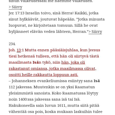
sinun valkeudessasi me näemme valkeuden.
> Siirry
Jer. 17:13 Israelin toivo, sinä Herra! Kaikki, jotka
sinut hylkäävät, joutuvat häpeään. ”Jotka minusta
luopuvat, ne kirjoitetaan tomuun. Sillä he ovat
hyljänneet elävän veden lähteen, Herran.”
> Siirry
234.
Joh.
13
:1 Mutta ennen pääsiäisjuhlaa, kun Jeesus
tiesi hetkensä tulleen, että hän oli siirtyvä tästä
maailmasta
Isä
n tykö, niin
hän, joka oli
rakastanut omiansa, jotka maailmassa olivat,
osoitti heille rakkautta loppuun asti.
– Johanneksen evankeliumissa esiintyy sana
Isä
112 jakeessa. Muutenkin se on yksi Raamatun
yleisimmistä sanoista. Koko Raamatussa löytyy
noin 1400:ssa jakeessa sana isä tai Isä.
Hakukoneella sain luvun 1611, mutta siitä pitää
vähentää osa pois, koska mukaan laskuihin tulee