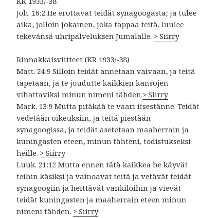
KR 1933/-38
Joh. 16:2 He erottavat teidät synagoogasta; ja tulee
aika, jolloin jokainen, joka tappaa teitä, luulee
tekevänsä uhripalveluksen Jumalalle.
> Siirry
Rinnakkaisviitteet (KR 1933/-38)
Matt. 24:9 Silloin teidät annetaan vaivaan, ja teitä
tapetaan, ja te joudutte kaikkien kansojen
vihattaviksi minun nimeni tähden.
> Siirry
Mark. 13:9 Mutta pitäkää te vaari itsestänne. Teidät
vedetään oikeuksiin, ja teitä piestään
synagoogissa, ja teidät asetetaan maaherrain ja
kuningasten eteen, minun tähteni, todistukseksi
heille.
> Siirry
Luuk. 21:12 Mutta ennen tätä kaikkea he käyvät
teihin käsiksi ja vainoavat teitä ja vetävät teidät
synagoogiin ja heittävät vankiloihin ja vievät
teidät kuningasten ja maaherrain eteen minun
nimeni tähden.
> Siirry