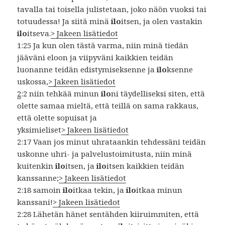
tavalla tai toisella julistetaan, joko näön vuoksi tai
totuudessa! Ja siitä minä
ilo
itsen, ja olen vastakin
ilo
itseva.
> Jakeen lisätiedot
1:25 Ja kun olen tästä varma, niin minä tiedän
jääväni eloon ja viipyväni kaikkien teidän
luonanne teidän edistymiseksenne ja
ilo
ksenne
uskossa,
> Jakeen lisätiedot
2
:2 niin tehkää minun
ilo
ni täydelliseksi siten, että
olette samaa mieltä, että teillä on sama rakkaus,
että olette sopuisat ja
yksimieliset
> Jakeen lisätiedot
2:17 Vaan jos minut uhrataankin tehdessäni teidän
uskonne uhri- ja palvelustoimitusta, niin minä
kuitenkin
ilo
itsen, ja
ilo
itsen kaikkien teidän
kanssanne;
> Jakeen lisätiedot
2:18 samoin
ilo
itkaa tekin, ja
ilo
itkaa minun
kanssani!
> Jakeen lisätiedot
2:28 Lähetän hänet sentähden kiiruimmiten, että