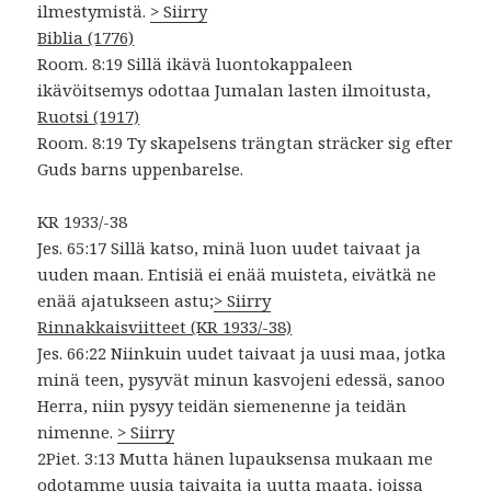
ilmestymistä.
> Siirry
Biblia (1776)
Room. 8:19 Sillä ikävä luontokappaleen
ikävöitsemys odottaa Jumalan lasten ilmoitusta,
Ruotsi (1917)
Room. 8:19 Ty skapelsens trängtan sträcker sig efter
Guds barns uppenbarelse.
KR 1933/-38
Jes. 65:17 Sillä katso, minä luon uudet taivaat ja
uuden maan. Entisiä ei enää muisteta, eivätkä ne
enää ajatukseen astu;
> Siirry
Rinnakkaisviitteet (KR 1933/-38)
Jes. 66:22 Niinkuin uudet taivaat ja uusi maa, jotka
minä teen, pysyvät minun kasvojeni edessä, sanoo
Herra, niin pysyy teidän siemenenne ja teidän
nimenne.
> Siirry
2Piet. 3:13 Mutta hänen lupauksensa mukaan me
odotamme uusia taivaita ja uutta maata, joissa