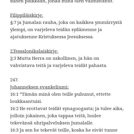
siihen paikkaan, jonka minä olen valmistanut.
Filippiläiskirje:
4
:7 ja Jumalan rauha, joka on kaikkea ymmärrystä
ylempi, on varjeleva teidän sydämenne ja
ajatuksenne Kristuksessa Jeesuksessa.
2.Tessalonikalaiskirje:
3
:3 Mutta Herra on uskollinen, ja hän on
vahvistava teitä ja varjeleva teidät pahasta.
247.
Johanneksen evankeliumi:
16:1 ”Tämän minä olen teille puhunut, ettette
loukkaantuisi.
16:2 He erottavat teidät synagoogasta; ja tulee aika,
jolloin jokainen, joka tappaa teitä, luulee
tekevänsä uhripalveluksen Jumalalle.
16:3 Ja sen he tekevät teille, koska he eivät tunne