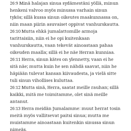
26:9 Minä halajan sinua sydämestäni yöllä, minun
henkeni valvoo myös minussa varhain sinun
tykös; sillä kussa sinun oikeutes maakunnassa on,
niin maan piirin asuvaiset oppivat vanhurskautta.
26:10 Mutta ehkä jumalattomille armoja
tarittaisiin, niin ei he opi kuitenkaan
vanhurskautta, vaan tekevät ainoastaan pahaa
oikeuden maalla; sillä ei he näe Herran kunniaa.
26:11 Herra, sinun kätes on ylennetty, vaan ei he
sitä näe; mutta kuin he sen nähdä saavat, niin he
häpiään tulevat kansan kiivaudesta, ja vielä sitte
tuli sinun vihollises kuluttaa.
26:12 Mutta sinä, Herra, saatat meille rauhan; sillä
kaikki, mitä me toimitamme, olet sinä meille
antanut.
26:13 Herra meidän Jumalamme: muut herrat tosin
meitä myös vallitsevat paitsi sinua; mutta me
muistamme ainoastaan kuitenkin sinussa sinun
nimeäs.