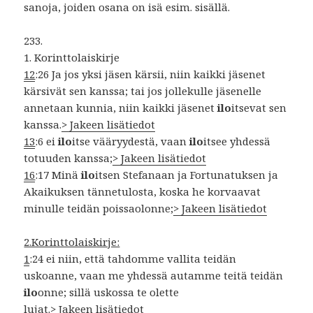
sanoja, joiden osana on isä esim. sisällä.
233.
1. Korinttolaiskirje
12
:26 Ja jos yksi jäsen kärsii, niin kaikki jäsenet
kärsivät sen kanssa; tai jos jollekulle jäsenelle
annetaan kunnia, niin kaikki jäsenet
ilo
itsevat sen
kanssa.
> Jakeen lisätiedot
13
:6 ei
ilo
itse vääryydestä, vaan
ilo
itsee yhdessä
totuuden kanssa;
> Jakeen lisätiedot
16
:17 Minä
ilo
itsen Stefanaan ja Fortunatuksen ja
Akaikuksen tännetulosta, koska he korvaavat
minulle teidän poissaolonne;
> Jakeen lisätiedot
2.Korinttolaiskirje:
1
:24 ei niin, että tahdomme vallita teidän
uskoanne, vaan me yhdessä autamme teitä teidän
ilo
onne; sillä uskossa te olette
lujat.
> Jakeen lisätiedot