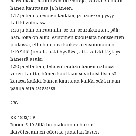
herrauksia, hallituksia tai valtoja, kaikki on luotu
hänen kauttansa ja häneen,
1:17 ja hän on ennen kaikkia, ja hänessä pysyy
kaikki voimassa.
1:18 Ja hän on ruumiin, se on: seurakunnan, pää;
hän, joka on alku, esikoinen kuolleista nousseitten
joukossa, että hän olisi kaikessa ensimmäinen.
1:19 Sillä Jumala näki hyväksi, että kaikki täyteys
hänessä asuisi
1:20 ja että hän, tehden rauhan hänen ristinsä
veren kautta, hänen kauttaan sovittaisi itsensä
kanssa kaikki, hänen kauttaan kaikki sekä maan
päällä että taivaissa.
238.
KR 1933/-38
Room. 8:19 Sillä luomakunnan harras
ikävöitseminen odottaa Jumalan lasten