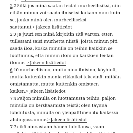
2
:2 Sillä jos minä saatan teidät murheellisiksi, niin
eihän minua voi saada
ilo
iseksi kukaan muu kuin
se, jonka minä olen murheelliseksi
saattanut.
> Jakeen lisätiedot
2:3 Ja juuri sen minä kirjoitin sitä varten, etten
tullessani saisi murhetta niistä, joista minun piti
saada
ilo
a, koska minulla on teihin kaikkiin se
luottamus, että minun
ilo
ni on kaikkien teidän
ilo
nne.
> Jakeen lisätiedot
6
:10 murheellisina, mutta aina
ilo
isina, köyhinä,
mutta kuitenkin monia rikkaiksi tekevinä, mitään
omistamatta, mutta kuitenkin omistaen
kaiken.
> Jakeen lisätiedot
7
:4 Paljon minulla on luottamusta teihin, paljon
minulla on kerskaamista teistä; olen täynnä
lohdutusta, minulla on ylenpalttinen
ilo
kaikessa
ahdingossamme.
> Jakeen lisätiedot
7:7 eikä ainoastaan hänen tulollansa, vaan