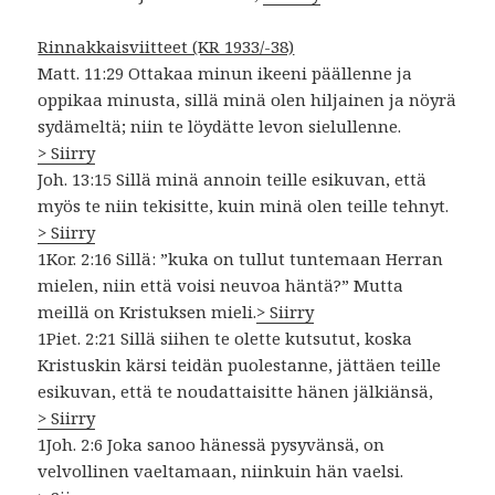
Rinnakkaisviitteet (KR 1933/-38)
Matt. 11:29 Ottakaa minun ikeeni päällenne ja
oppikaa minusta, sillä minä olen hiljainen ja nöyrä
sydämeltä; niin te löydätte levon sielullenne.
> Siirry
Joh. 13:15 Sillä minä annoin teille esikuvan, että
myös te niin tekisitte, kuin minä olen teille tehnyt.
> Siirry
1Kor. 2:16 Sillä: ”kuka on tullut tuntemaan Herran
mielen, niin että voisi neuvoa häntä?” Mutta
meillä on Kristuksen mieli.
> Siirry
1Piet. 2:21 Sillä siihen te olette kutsutut, koska
Kristuskin kärsi teidän puolestanne, jättäen teille
esikuvan, että te noudattaisitte hänen jälkiänsä,
> Siirry
1Joh. 2:6 Joka sanoo hänessä pysyvänsä, on
velvollinen vaeltamaan, niinkuin hän vaelsi.