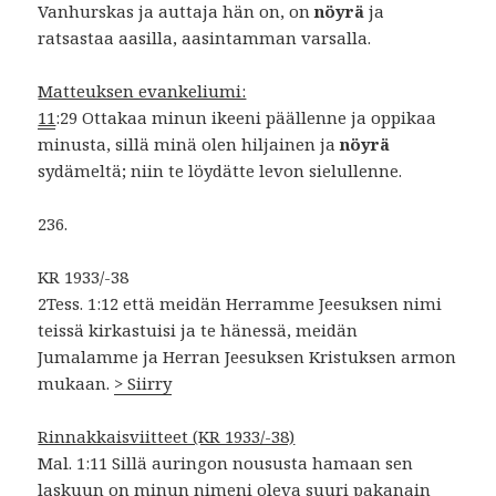
Vanhurskas ja auttaja hän on, on
nöyrä
ja
ratsastaa aasilla, aasintamman varsalla.
Matteuksen evankeliumi:
11
:29 Ottakaa minun ikeeni päällenne ja oppikaa
minusta, sillä minä olen hiljainen ja
nöyrä
sydämeltä; niin te löydätte levon sielullenne.
236.
KR 1933/-38
2Tess. 1:12 että meidän Herramme Jeesuksen nimi
teissä kirkastuisi ja te hänessä, meidän
Jumalamme ja Herran Jeesuksen Kristuksen armon
mukaan.
> Siirry
Rinnakkaisviitteet (KR 1933/-38)
Mal. 1:11 Sillä auringon noususta hamaan sen
laskuun on minun nimeni oleva suuri pakanain