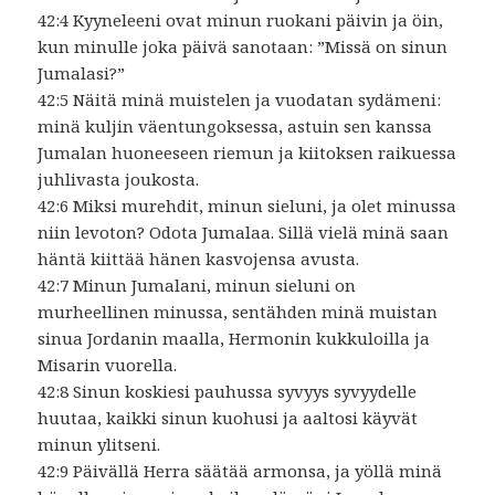
42:4 Kyyneleeni ovat minun ruokani päivin ja öin,
kun minulle joka päivä sanotaan: ”Missä on sinun
Jumalasi?”
42:5 Näitä minä muistelen ja vuodatan sydämeni:
minä kuljin väentungoksessa, astuin sen kanssa
Jumalan huoneeseen riemun ja kiitoksen raikuessa
juhlivasta joukosta.
42:6 Miksi murehdit, minun sieluni, ja olet minussa
niin levoton? Odota Jumalaa. Sillä vielä minä saan
häntä kiittää hänen kasvojensa avusta.
42:7 Minun Jumalani, minun sieluni on
murheellinen minussa, sentähden minä muistan
sinua Jordanin maalla, Hermonin kukkuloilla ja
Misarin vuorella.
42:8 Sinun koskiesi pauhussa syvyys syvyydelle
huutaa, kaikki sinun kuohusi ja aaltosi käyvät
minun ylitseni.
42:9 Päivällä Herra säätää armonsa, ja yöllä minä