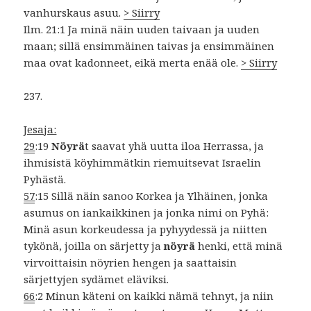
vanhurskaus asuu.
> Siirry
Ilm. 21:1 Ja minä näin uuden taivaan ja uuden
maan; sillä ensimmäinen taivas ja ensimmäinen
maa ovat kadonneet, eikä merta enää ole.
> Siirry
237.
Jesaja:
29
:19
Nöyrä
t saavat yhä uutta iloa Herrassa, ja
ihmisistä köyhimmätkin riemuitsevat Israelin
Pyhästä.
57
:15 Sillä näin sanoo Korkea ja Ylhäinen, jonka
asumus on iankaikkinen ja jonka nimi on Pyhä:
Minä asun korkeudessa ja pyhyydessä ja niitten
tykönä, joilla on särjetty ja
nöyrä
henki, että minä
virvoittaisin nöyrien hengen ja saattaisin
särjettyjen sydämet eläviksi.
66
:2 Minun käteni on kaikki nämä tehnyt, ja niin