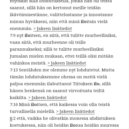
myöskin sillä lohdutuksella, jonka hän oli teistä
saanut, sillä hän on kertonut meille teidän
ikävöimisestänne, valittelustanne ja innostanne
minun hyväkseni, niin että minä
ilo
itsin vielä
enemmän.
> Jakeen lisätiedot
7:9 nyt
ilo
itsen, en siitä, että tulitte murheellisiksi,
vaan siitä, että murheenne oli teille
parannukseksi; sillä te tulitte murheellisiksi
Jumalan mielen mukaan, ettei teillä olisi mitään
vahinkoa meistä.
> Jakeen lisätiedot
7:13 Sentähden me olemme nyt lohdutetut. Mutta
tämän lohdutuksemme ohessa on meitä vielä
paljoa enemmän ilahuttanut Tiituksen
ilo
, sillä
hänen henkensä on saanut virvoitusta teiltä
kaikilta.
> Jakeen lisätiedot
7:16 Minä
ilo
itsen, että kaikessa voin olla teistä
turvallisella mielellä.
> Jakeen lisätiedot
8
:2 että, vaikka he olivatkin monessa ahdistuksen
koetuksessa, niin oli heidän
ilo
nsa heidän suuressa