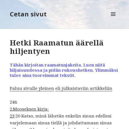
Cetan sivut
VALIKKO
JA
VIMPAIMET
Hetki Raamatun äärellä
hiljentyen
Tähän kirjoitan raamatunjakeita. Luen niitä
hiljaisuudessa ja pidän rukoushetken. Ylimmäksi
tulee aina tuoreimmat tekstit.
Paluu
sivulle
yleinen
eli
julkaistaviin
artikkeliin
248.
2.Mooseksen kirja:
23
:20 Katso, minä lähetän enkelin sinun edellesi
varjelemaan sinua tiellä ja johdattamaan sinua