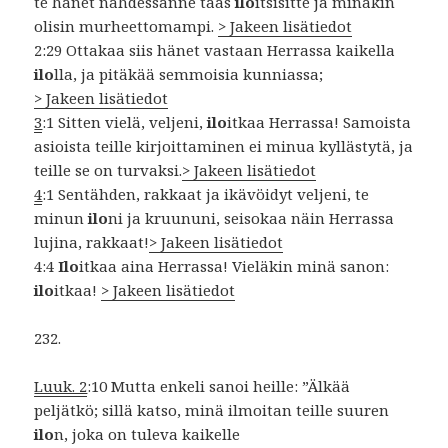
te hänet nähdessänne taas
ilo
itsisitte ja minäkin
olisin murheettomampi.
> Jakeen lisätiedot
2:29 Ottakaa siis hänet vastaan Herrassa kaikella
ilo
lla, ja pitäkää semmoisia kunniassa;
> Jakeen lisätiedot
3
:1 Sitten vielä, veljeni,
ilo
itkaa Herrassa! Samoista
asioista teille kirjoittaminen ei minua kyllästytä, ja
teille se on turvaksi.
> Jakeen lisätiedot
4
:1 Sentähden, rakkaat ja ikävöidyt veljeni, te
minun
ilo
ni ja kruununi, seisokaa näin Herrassa
lujina, rakkaat!
> Jakeen lisätiedot
4:4
Ilo
itkaa aina Herrassa! Vieläkin minä sanon:
ilo
itkaa!
> Jakeen lisätiedot
232.
Luuk. 2
:10 Mutta enkeli sanoi heille: ”Älkää
peljätkö; sillä katso, minä ilmoitan teille suuren
ilo
n, joka on tuleva kaikelle