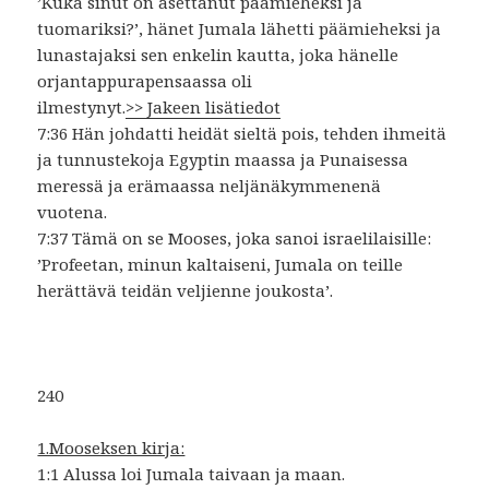
’Kuka sinut on asettanut päämieheksi ja
tuomariksi?’, hänet Jumala lähetti päämieheksi ja
lunastajaksi sen enkelin kautta, joka hänelle
orjantappurapensaassa oli
ilmestynyt.
>> Jakeen lisätiedot
7:36 Hän johdatti heidät sieltä pois, tehden ihmeitä
ja tunnustekoja Egyptin maassa ja Punaisessa
meressä ja erämaassa neljänäkymmenenä
vuotena.
7:37 Tämä on se Mooses, joka sanoi israelilaisille:
’Profeetan, minun kaltaiseni, Jumala on teille
herättävä teidän veljienne joukosta’.
240
1.Mooseksen kirja:
1:1 Alussa loi Jumala taivaan ja maan.