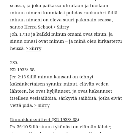
seassa, ja joka paikassa uhrataan ja tuodaan
minun nimeni kunniaksi puhdas ruokauhri. Sillä
minun nimeni on oleva suuri pakanain seassa,
sanoo Herra Sebaot.
> Siirry
Joh. 17:10 ja kaikki minun omani ovat sinun, ja
sinun omasi ovat minun – ja minä olen kirkastettu
heissä.
> Siirry
235.
KR 1933/-38
Jer. 2:13 Sillä minun kansani on tehnyt
kaksinkertaisen synnin: minut, elävän veden
lähteen, he ovat hyljänneet, ja ovat hakanneet
itselleen vesisäiliöitä, särkyviä säiliöitä, jotka eivät
vettä pidä.
> Siirry
Rinnakkaisviitteet (KR 1933/-38)
Ps. 36:10 Sillä sinun tykönäsi on elämän lähde;