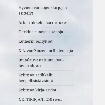
Hyvien (vanhojen) kirjojen
esittelyt
Arkiartikkelit, harrastukset
Herkkiä runoja ja sanoja
Lutherin selitykset
N.L. von Zinzendorfin teologia
Juutalaisvastaisuus 1900 -
luvun alussa
Kriittiset artikkelit
hengellisistä asioista
Kriittiset kirja-arviot
NETTIKIRJANI 250 sivua