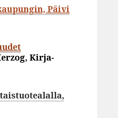
 kaupungin, Päivi
uudet
erzog, Kirja-
istuotealalla,