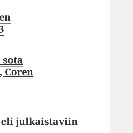
en
3
 sota
, Coren
eli julkaistaviin