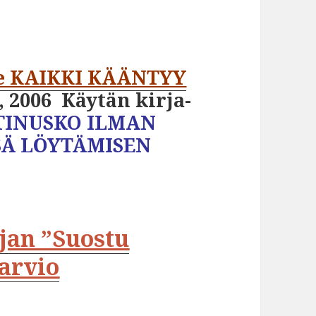
lle KAIKKI KÄÄNTYY
, 2006 Käytän kirja-
TINUSKO ILMAN
SÄ LÖYTÄMISEN
rjan ”Suostu
 arvio