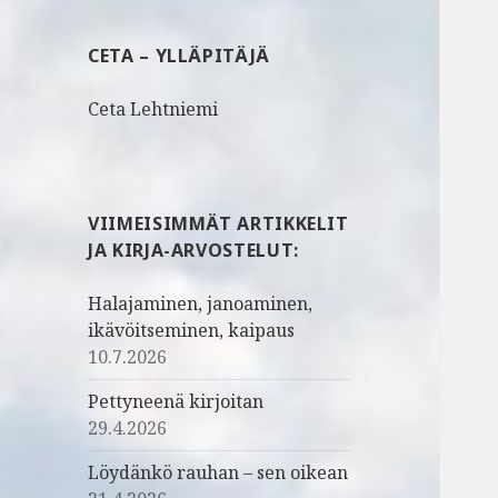
u
:
CETA – YLLÄPITÄJÄ
Ceta Lehtniemi
VIIMEISIMMÄT ARTIKKELIT
JA KIRJA-ARVOSTELUT:
Halajaminen, janoaminen,
ikävöitseminen, kaipaus
10.7.2026
Pettyneenä kirjoitan
29.4.2026
Löydänkö rauhan – sen oikean