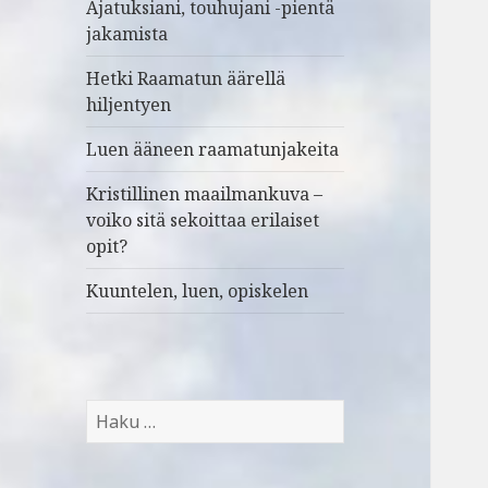
Ajatuksiani, touhujani -pientä
jakamista
Hetki Raamatun äärellä
hiljentyen
Luen ääneen raamatunjakeita
Kristillinen maailmankuva –
voiko sitä sekoittaa erilaiset
opit?
Kuuntelen, luen, opiskelen
H
a
k