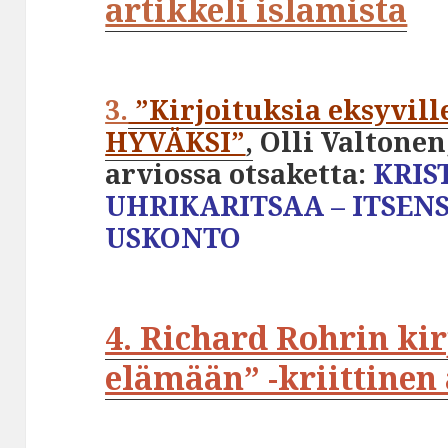
artikkeli islamista
3.
”Kirjoituksia eksyvi
HYVÄKSI”
,
Olli Valtonen
arviossa otsaketta:
KRIS
UHRIKARITSAA – ITSEN
USKONTO
4. Richard Rohrin ki
elämään” -kriittinen