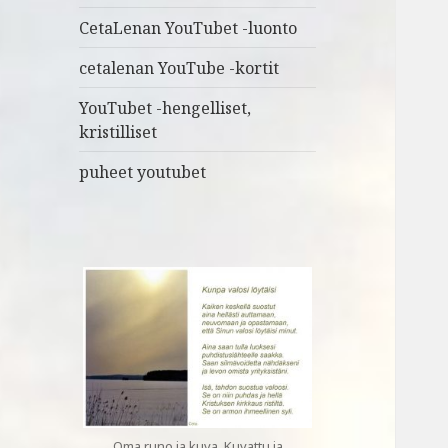
CetaLenan YouTubet -luonto
cetalenan YouTube -kortit
YouTubet -hengelliset,
kristilliset
puheet youtubet
Oma runo ja kuva. Kuvattu ja