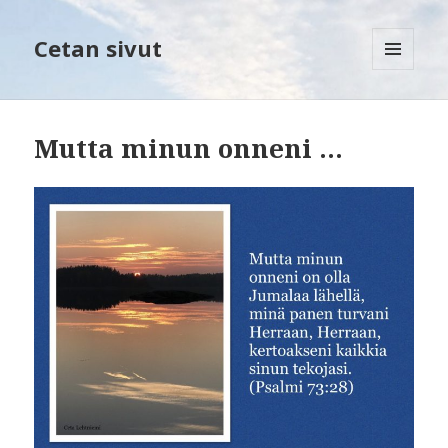
Cetan sivut
VALIKKO
JA
VIMPAIMET
Mutta minun onneni …