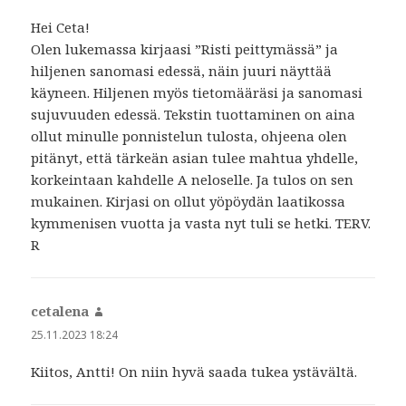
Hei Ceta!
Olen lukemassa kirjaasi ”Risti peittymässä” ja
hiljenen sanomasi edessä, näin juuri näyttää
käyneen. Hiljenen myös tietomääräsi ja sanomasi
sujuvuuden edessä. Tekstin tuottaminen on aina
ollut minulle ponnistelun tulosta, ohjeena olen
pitänyt, että tärkeän asian tulee mahtua yhdelle,
korkeintaan kahdelle A neloselle. Ja tulos on sen
mukainen. Kirjasi on ollut yöpöydän laatikossa
kymmenisen vuotta ja vasta nyt tuli se hetki. TERV.
R
cetalena
sanoo:
25.11.2023 18:24
Kiitos, Antti! On niin hyvä saada tukea ystävältä.