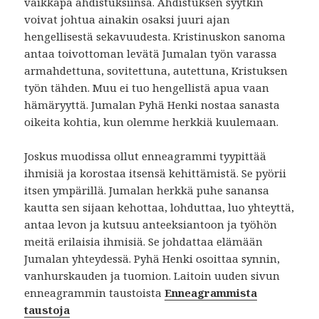
vaikkapa ahdistuksiinsa. Ahdistuksen syytkin
voivat johtua ainakin osaksi juuri ajan
hengellisestä sekavuudesta. Kristinuskon sanoma
antaa toivottoman levätä Jumalan työn varassa
armahdettuna, sovitettuna, autettuna, Kristuksen
työn tähden. Muu ei tuo hengellistä apua vaan
hämäryyttä. Jumalan Pyhä Henki nostaa sanasta
oikeita kohtia, kun olemme herkkiä kuulemaan.
Joskus muodissa ollut enneagrammi tyypittää
ihmisiä ja korostaa itsensä kehittämistä. Se pyörii
itsen ympärillä. Jumalan herkkä puhe sanansa
kautta sen sijaan kehottaa, lohduttaa, luo yhteyttä,
antaa levon ja kutsuu anteeksiantoon ja työhön
meitä erilaisia ihmisiä. Se johdattaa elämään
Jumalan yhteydessä. Pyhä Henki osoittaa synnin,
vanhurskauden ja tuomion. Laitoin uuden sivun
enneagrammin taustoista
Enneagrammista
taustoja