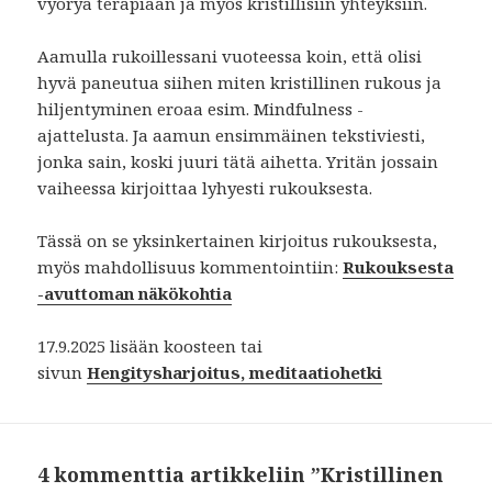
vyöryä terapiaan ja myös kristillisiin yhteyksiin.
Aamulla rukoillessani vuoteessa koin, että olisi
hyvä paneutua siihen miten kristillinen rukous ja
hiljentyminen eroaa esim. Mindfulness -
ajattelusta. Ja aamun ensimmäinen tekstiviesti,
jonka sain, koski juuri tätä aihetta. Yritän jossain
vaiheessa kirjoittaa lyhyesti rukouksesta.
Tässä on se yksinkertainen kirjoitus rukouksesta,
myös mahdollisuus kommentointiin:
Rukouksesta
-avuttoman näkökohtia
17.9.2025 lisään koosteen tai
sivun
Hengitysharjoitus, meditaatiohetki
4 kommenttia artikkeliin ”Kristillinen