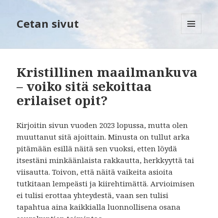
Cetan sivut
VALIKKO
JA
VIMPAIMET
Kristillinen maailmankuva
– voiko sitä sekoittaa
erilaiset opit?
Kirjoitin sivun vuoden 2023 lopussa, mutta olen
muuttanut sitä ajoittain. Minusta on tullut arka
pitämään esillä näitä sen vuoksi, etten löydä
itsestäni minkäänlaista rakkautta, herkkyyttä tai
viisautta. Toivon, että näitä vaikeita asioita
tutkitaan lempeästi ja kiirehtimättä. Arvioimisen
ei tulisi erottaa yhteydestä, vaan sen tulisi
tapahtua aina kaikkialla luonnollisena osana