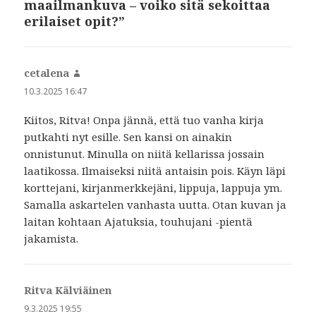
maailmankuva – voiko sitä sekoittaa
erilaiset opit?”
cetalena
sanoo:
10.3.2025 16:47
Kiitos, Ritva! Onpa jännä, että tuo vanha kirja
putkahti nyt esille. Sen kansi on ainakin
onnistunut. Minulla on niitä kellarissa jossain
laatikossa. Ilmaiseksi niitä antaisin pois. Käyn läpi
korttejani, kirjanmerkkejäni, lippuja, lappuja ym.
Samalla askartelen vanhasta uutta. Otan kuvan ja
laitan kohtaan Ajatuksia, touhujani -pientä
jakamista.
Ritva Kälviäinen
sanoo:
9.3.2025 19:55