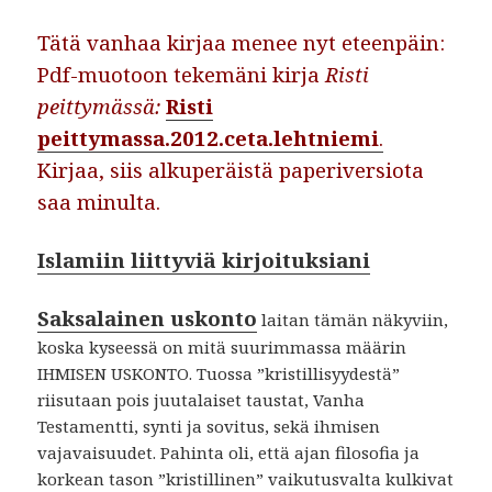
Tätä vanhaa kirjaa menee nyt eteenpäin:
Pdf-muotoon tekemäni kirja
Risti
peittymässä:
Risti
peittymassa.2012.ceta.lehtniemi
.
Kirjaa, siis alkuperäistä paperiversiota
saa minulta.
Islamiin liittyviä kirjoituksiani
Saksalainen uskonto
laitan tämän näkyviin,
koska kyseessä on mitä suurimmassa määrin
IHMISEN USKONTO. Tuossa ”kristillisyydestä”
riisutaan pois juutalaiset taustat, Vanha
Testamentti, synti ja sovitus, sekä ihmisen
vajavaisuudet. Pahinta oli, että ajan filosofia ja
korkean tason ”kristillinen” vaikutusvalta kulkivat