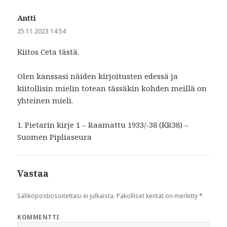
Antti
sanoo:
25.11.2023 14:54
Kiitos Ceta tästä.
Olen kanssasi näiden kirjoitusten edessä ja
kiitollisin mielin totean tässäkin kohden meillä on
yhteinen mieli.
1. Pietarin kirje 1 – Raamattu 1933/-38 (KR38) –
Suomen Pipliaseura
Vastaa
Sähköpostiosoitettasi ei julkaista.
Pakolliset kentät on merkitty
*
KOMMENTTI