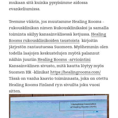
mukaan sitä kuinka pysyisimme aidossa
evankeliumissa.
Teemme väärin, jos muutamme Healing Rooms -
rukousklinikan nimen Rukousklinikaksi ja samalla
toiminta säilyy kansainvälisessä ketjussa.
Healing
Rooms rukousklinikoiden taustoista
kirjoitin
järjestön rantautuessa Suomeen. Myöhemmin olen
todella laajojen keskustelujen myötä palannut
näihin juuriin
Healing Rooms -arviointini
Kansainvälinen sivusto, mitä kautta löytyy myös
Suomen HR -klinikat
https://healingrooms.com/
Tässä on vanha kaavio toiminnasta, joka on otettu
Healing Rooms Finland ry:n sivuilta joku vuosi
sitten.