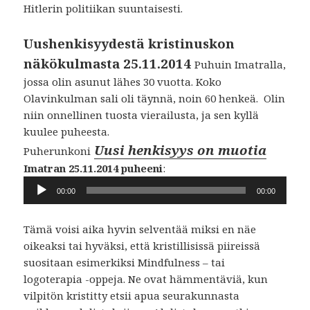
Hitlerin politiikan suuntaisesti.
Uushenkisyydestä kristinuskon
näkökulmasta 25.11.2014
Puhuin Imatralla,
jossa olin asunut lähes 30 vuotta. Koko
Olavinkulman sali oli täynnä, noin 60 henkeä. Olin
niin onnellinen tuosta vierailusta, ja sen kyllä
kuulee puheesta.
Uusi henkisyys on muotia
Puherunkoni
Imatran 25.11.2014 puheeni
:
Äänitoistin
00:00
00:00
Tämä voisi aika hyvin selventää miksi en näe
oikeaksi tai hyväksi, että kristillisissä piireissä
suositaan esimerkiksi Mindfulness – tai
logoterapia -oppeja. Ne ovat hämmentäviä, kun
vilpitön kristitty etsii apua seurakunnasta