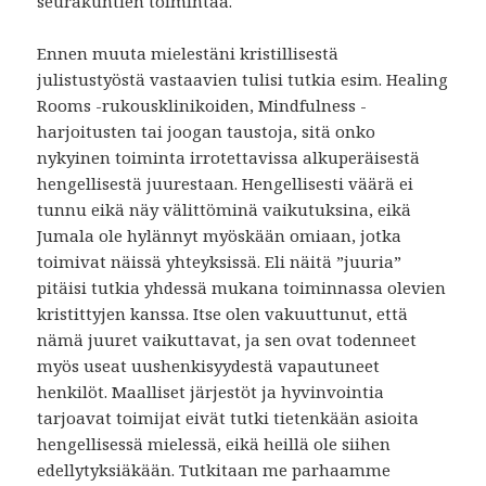
seurakuntien toimintaa.
Ennen muuta mielestäni kristillisestä
julistustyöstä vastaavien tulisi tutkia esim. Healing
Rooms -rukousklinikoiden, Mindfulness -
harjoitusten tai joogan taustoja, sitä onko
nykyinen toiminta irrotettavissa alkuperäisestä
hengellisestä juurestaan. Hengellisesti väärä ei
tunnu eikä näy välittöminä vaikutuksina, eikä
Jumala ole hylännyt myöskään omiaan, jotka
toimivat näissä yhteyksissä. Eli näitä ”juuria”
pitäisi tutkia yhdessä mukana toiminnassa olevien
kristittyjen kanssa. Itse olen vakuuttunut, että
nämä juuret vaikuttavat, ja sen ovat todenneet
myös useat uushenkisyydestä vapautuneet
henkilöt. Maalliset järjestöt ja hyvinvointia
tarjoavat toimijat eivät tutki tietenkään asioita
hengellisessä mielessä, eikä heillä ole siihen
edellytyksiäkään. Tutkitaan me parhaamme