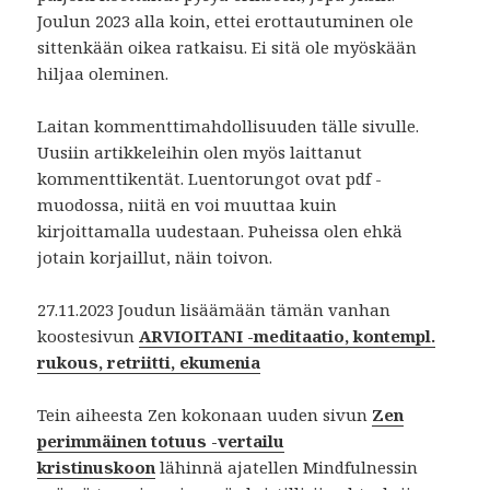
Joulun 2023 alla koin, ettei erottautuminen ole
sittenkään oikea ratkaisu. Ei sitä ole myöskään
hiljaa oleminen.
Laitan kommenttimahdollisuuden tälle sivulle.
Uusiin artikkeleihin olen myös laittanut
kommenttikentät. Luentorungot ovat pdf -
muodossa, niitä en voi muuttaa kuin
kirjoittamalla uudestaan. Puheissa olen ehkä
jotain korjaillut, näin toivon.
27.11.2023 Joudun lisäämään tämän vanhan
koostesivun
ARVIOITANI -meditaatio, kontempl.
rukous, retriitti, ekumenia
Tein aiheesta Zen kokonaan uuden sivun
Zen
perimmäinen totuus -vertailu
kristinuskoon
lähinnä ajatellen Mindfulnessin