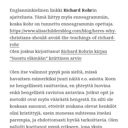
Englanninkielinen linkki
Richard Rohr
in
ajattelusta. Tämä liittyy myös enneagrammiin,
koska Rohr on tunnettu enneagrammin opettaja.
https://www.alisachildersblog.com/blog/heres-why-
christians-should-avoid-the-teachings-of-richard-
rohr
Olen joskus kirjoittanut
Richard Rohrin kirjan
”Suostu elämään” kriittinen arvio
Olen itse valinnut pysyä pois sieltä, missä
havaitsen esimerkiksi juuri näitä e.o. asioita. Koen
ne hengellisesti rasittavina, en yhteyttä luovina
enkä hengellistä ravintoa antavina. Jotkut opit ja
metodit ovat myös väärästä hengestä. En silti ole
koskaan sanonut, etteivät mukana olevat henkilöt
olisi kristittyjä, usein monessa suhteessa itseäni
parempia, ja ehdottomasti hyvää tarkoittavia. Olen
paljolti koettanut pysyä erikseen, jopa yksin.