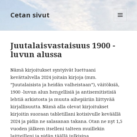
Cetan sivut
VALIKKO
JA
VIMPAIMET
Juutalaisvastaisuus 1900 -
luvun alussa
Nämä kirjoitukset syntyivät luettuani
kevättalvella 2024 joitain kirjoja (mm.
”Juutalaisista ja heidän valheistaan”), väitöksiä,
1900 -luvun alun hengellisiä ja antisemitistisiä
lehtiä arkistosta ja muuta aihepiiriin liittyvää
kirjallisuutta. Nämä alla olevat kirjoitukset
kirjoitin suoraan tabletillani kotisivulle keväällä
2024 ja pidin ne salasanan takana. Otan ne nyt 1,5
vuoden jälkeen itselleni talteen muillekin
laitteilleni ja pidän täällä julkisina.