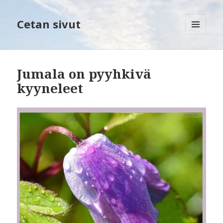
Cetan sivut
VALIKKO
JA
VIMPAIMET
Jumala on pyyhkivä
kyyneleet