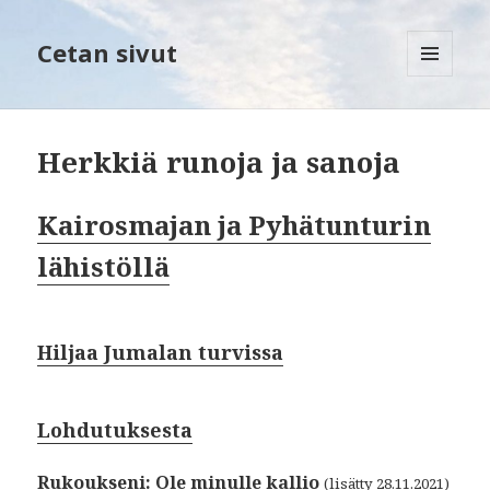
Cetan sivut
VALIKKO
JA
VIMPAIMET
Herkkiä runoja ja sanoja
Kairosmajan ja Pyhätunturin
lähistöllä
Hiljaa Jumalan turvissa
Lohdutuksesta
Rukoukseni: Ole minulle kallio
(lisätty 28.11.2021)