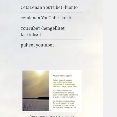
CetaLenan YouTubet -luonto
cetalenan YouTube -kortit
YouTubet -hengelliset,
kristilliset
puheet youtubet
Oma runo ja kuva. Kuvattu ja