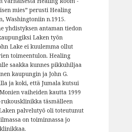
an varhaisesta Healing Room -
isen mies” perusti Healing
n, Washingtoniin n.1915.
ane yhdistyksen antaman tiedon
kaupungiksi Laken työn
ohn Lake ei kuulemma ollut
ärien toimeentulon. Healing
ulle saakka kunnes pikkuhiljaa
kanen kaupungin ja John G.
la ja koki, että Jumala kutsui
Monien vaiheiden kautta 1999
-rukousklinikka täsmälleen
Laken palvelutyö oli toteutunut
ailmassa on toiminnassa jo
klinikkaa.