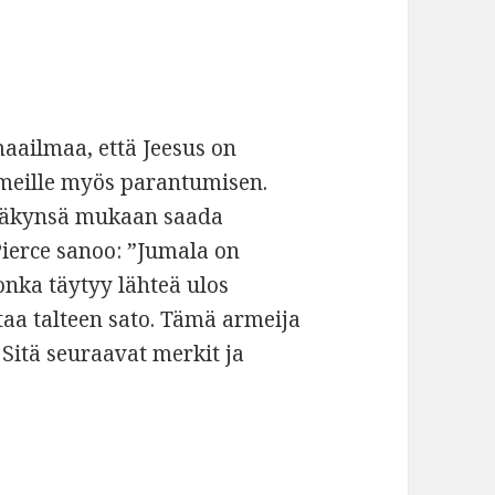
aailmaa, että Jeesus on
meille myös parantumisen.
n näkynsä mukaan saada
ierce sanoo: ”Jumala on
nka täytyy lähteä ulos
ttaa talteen sato. Tämä armeija
 Sitä seuraavat merkit ja