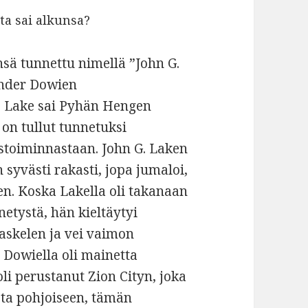
ta sai alkunsa?
sä tunnettu nimellä ”John G.
xander Dowien
. Lake sai Pyhän Hengen
on tullut tunnetuksi
stoiminnastaan. John G. Laken
syvästi rakasti, jopa jumaloi,
n. Koska Lakella oli takanaan
netystä, hän kieltäytyi
 askelen ja vei vaimon
Dowiella oli mainetta
li perustanut Zion Cityn, joka
osta pohjoiseen, tämän