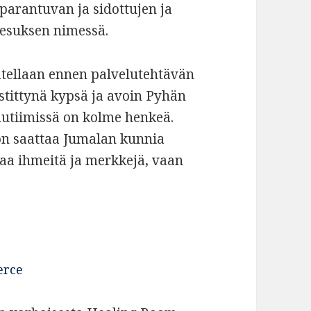
 parantuvan ja sidottujen ja
esuksen nimessä.
atellaan ennen palvelutehtävän
ristittynä kypsä ja avoin Pyhän
lutiimissä on kolme henkeä.
on saattaa Jumalan kunnia
raa ihmeitä ja merkkejä, vaan
erce