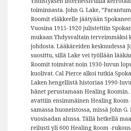
Yhdistyksen internetsivuilla kerrota
toiminnasta. John G. Lake, ”Parantum
Roomit eläkkeelle jäätyään Spokanee
Vuosina 1915-1920 julistettiin Spok
mukaan Yhdysvaltain terveimmäksi 
johdosta. Lääkäreiden keskuudessa J
suosittu, sillä Lake vei työllään lääk
Roomit toimivat noin 1930-luvun lop
kuolivat. Cal Pierce alkoi tutkia Spo
Laken hengellistä historiaa 1990-luvul
hänet perustamaan Healing Roomin. 
avattiin ensimmäinen Healing Room 
samassa huoneistossa, missä John G. 
vuosisadan alussa. Tällä hetkellä ma
reilusti yli 600 Healing Room -rukous