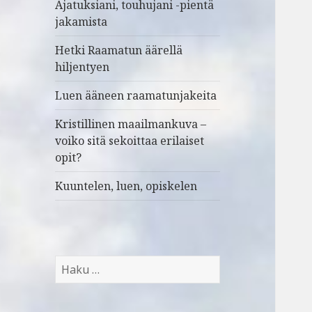
Ajatuksiani, touhujani -pientä
jakamista
Hetki Raamatun äärellä
hiljentyen
Luen ääneen raamatunjakeita
Kristillinen maailmankuva –
voiko sitä sekoittaa erilaiset
opit?
Kuuntelen, luen, opiskelen
H
a
k