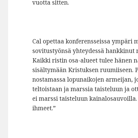
vuotta sitten.
Cal opettaa konferensseissa ympäri m
sovitustyönsä yhteydessä hankkinut 
Kaikki ristin osa-alueet tulee häne
sisältymään Kristuksen ruumiiseen. P
nostamassa lopunaikojen armeijan, jo
teltoistaan ja marssia taisteluun ja o
ei marssi taisteluun kainalosauvoilla.
ihmeet.”