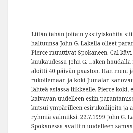
Liitän tähän joitain yksityiskohtia sii
haltuunsa John G. Lakella olleet para
Pierce muuttivat Spokaneen. Cal käv
kuukaudessa John G. Laken haudalla 
aloitti 40 päivän paaston. Hän meni 
rukoilemaan ja koki Jumalan sanovan: 
lähteä asiassa liikkeelle. Pierce koki,
kaivavan uudelleen esiin parantamise
kutsui ympärilleen esirukoilijoita ja 
ryhmiä valmiiksi. 22.7.1999 John G.
Spokanessa avattiin uudelleen samass