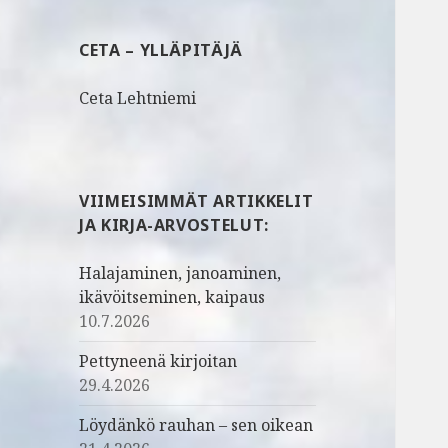
u
:
CETA – YLLÄPITÄJÄ
Ceta Lehtniemi
VIIMEISIMMÄT ARTIKKELIT
JA KIRJA-ARVOSTELUT:
Halajaminen, janoaminen,
ikävöitseminen, kaipaus
10.7.2026
Pettyneenä kirjoitan
29.4.2026
Löydänkö rauhan – sen oikean