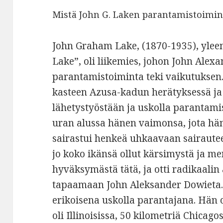
Mistä John G. Laken parantamistoimin
John Graham Lake, (1870-1935), yleen
Lake”, oli liikemies, johon John Ale
parantamistoiminta teki vaikutuksen
kasteen Azusa-kadun herätyksessä ja 
lähetystyöstään ja uskolla parantami
uran alussa hänen vaimonsa, jota hän 
sairastui henkeä uhkaavaan sairautee
jo koko ikänsä ollut kärsimystä ja me
hyväksymästä tätä, ja otti radikaalin
tapaamaan John Aleksander Dowieta. 
erikoisena uskolla parantajana. Hän o
oli Illinoisissa, 50 kilometriä Chicag