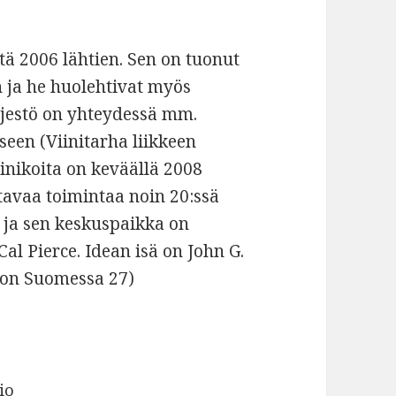
tä 2006 lähtien. Sen on tuonut
 ja he huolehtivat myös
rjestö on yhteydessä mm.
seen (Viinitarha liikkeen
inikoita on keväällä 2008
tavaa toimintaa noin 20:ssä
n ja sen keskuspaikka on
al Pierce. Idean isä on John G.
a on Suomessa 27)
io