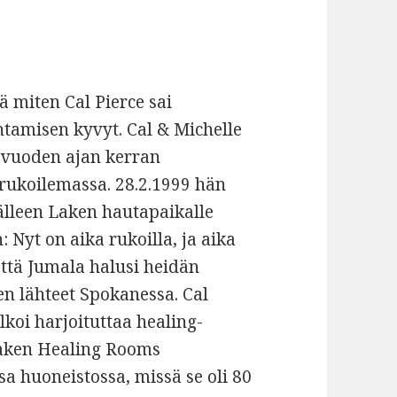
tä miten Cal Pierce sai
ntamisen kyvyt. Cal & Michelle
i vuoden ajan kerran
rukoilemassa. 28.2.1999 hän
jälleen Laken hautapaikalle
Nyt on aika rukoilla, ja aika
 että Jumala halusi heidän
n lähteet Spokanessa. Cal
alkoi harjoituttaa healing-
 Laken Healing Rooms
a huoneistossa, missä se oli 80