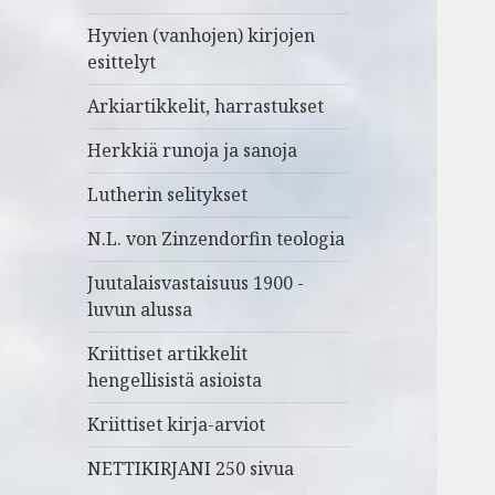
Hyvien (vanhojen) kirjojen
esittelyt
Arkiartikkelit, harrastukset
Herkkiä runoja ja sanoja
Lutherin selitykset
N.L. von Zinzendorfin teologia
Juutalaisvastaisuus 1900 -
luvun alussa
Kriittiset artikkelit
hengellisistä asioista
Kriittiset kirja-arviot
NETTIKIRJANI 250 sivua