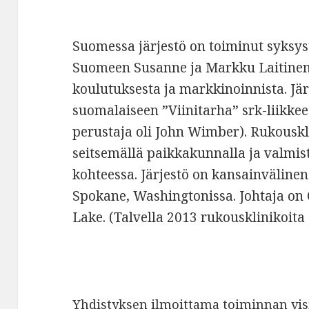
Suomessa järjestö on toiminut syksys
Suomeen Susanne ja Markku Laitinen
koulutuksesta ja markkinoinnista. Jä
suomalaiseen ”Viinitarha” srk-liikkee
perustaja oli John Wimber). Rukouskl
seitsemällä paikkakunnalla ja valmis
kohteessa. Järjestö on kansainväline
Spokane, Washingtonissa. Johtaja on C
Lake. (Talvella 2013 rukousklinikoit
Yhdistyksen ilmoittama toiminnan vis