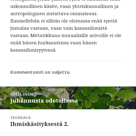
uskonnollinen käsite, vaan yhteiskunnallinen ja
antropologinen mitattava ominaisuus.
Ihmisellehän ei silloin ole olemassa enää syntiä
Jumalaa vastaan, vaan vain kanssaihmistä
vastaan. Mittatikkuna moraalisille arivoille ei ole
enää hänen hurksautensa vaan hänen
kanssaihmisyytensä.
Kommentointi on suljettu.
Artikkelien
EDELLINEN
selaus
Juhannusta odotellessa
Edellinen
artikkeli:
SEURAAVA
Ihmiskäsityksestä 2.
Seuraava
artikkeli: