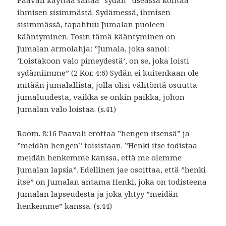
ihmisen sisimmästä. Sydämessä, ihmisen
sisimmässä, tapahtuu Jumalan puoleen
kääntyminen. Tosin tämä kääntyminen on
Jumalan armolahja: ”Jumala, joka sanoi:
’Loistakoon valo pimeydestä’, on se, joka loisti
sydämiimme” (2 Kor. 4:6) Sydän ei kuitenkaan ole
mitään jumalallista, jolla olisi välitöntä osuutta
jumaluudesta, vaikka se onkin paikka, johon
Jumalan valo loistaa. (s.41)
Room. 8:16 Paavali erottaa ”hengen itsensä” ja
”meidän hengen” toisistaan. ”Henki itse todistaa
meidän henkemme kanssa, että me olemme
Jumalan lapsia”. Edellinen jae osoittaa, että ”henki
itse” on Jumalan antama Henki, joka on todisteena
Jumalan lapseudesta ja joka yhtyy ”meidän
henkemme” kanssa. (s.44)