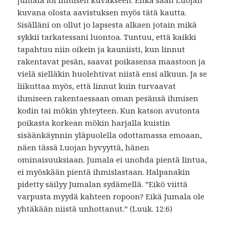
kuvana olosta aavistuksen myös tätä kautta.
Sisälläni on ollut jo lapsesta alkaen jotain mikä
sykkii tarkatessani luontoa. Tuntuu, että kaikki
tapahtuu niin oikein ja kauniisti, kun linnut
rakentavat pesän, saavat poikasensa maastoon ja
vielä sielläkin huolehtivat niistä ensi alkuun. Ja se
liikuttaa myös, että linnut kuin turvaavat
ihmiseen rakentaessaan oman pesänsä ihmisen
kodin tai mökin yhteyteen. Kun katson avutonta
poikasta korkean mökin harjalla kuistin
sisäänkäynnin yläpuolella odottamassa emoaan,
näen tässä Luojan hyvyyttä, hänen
ominaisuuksiaan. Jumala ei unohda pientä lintua,
ei myöskään pientä ihmislastaan. Halpanakin
pidetty säilyy Jumalan sydämellä. ”Eikö viittä
varpusta myydä kahteen ropoon? Eikä Jumala ole
yhtäkään niistä unhottanut.” (Luuk. 12:6)