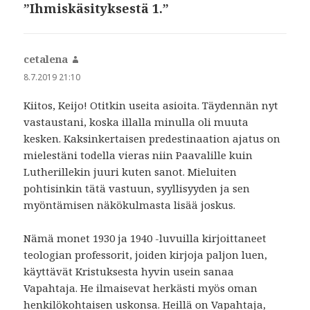
”Ihmiskäsityksestä 1.”
cetalena
sanoo:
8.7.2019 21:10
Kiitos, Keijo! Otitkin useita asioita. Täydennän nyt
vastaustani, koska illalla minulla oli muuta
kesken. Kaksinkertaisen predestinaation ajatus on
mielestäni todella vieras niin Paavalille kuin
Lutherillekin juuri kuten sanot. Mieluiten
pohtisinkin tätä vastuun, syyllisyyden ja sen
myöntämisen näkökulmasta lisää joskus.
Nämä monet 1930 ja 1940 -luvuilla kirjoittaneet
teologian professorit, joiden kirjoja paljon luen,
käyttävät Kristuksesta hyvin usein sanaa
Vapahtaja. He ilmaisevat herkästi myös oman
henkilökohtaisen uskonsa. Heillä on Vapahtaja,