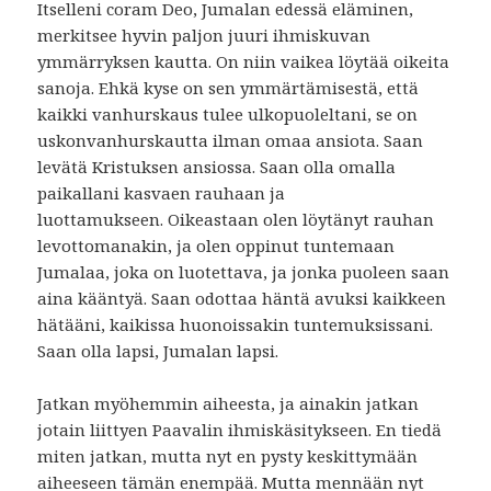
Itselleni coram Deo, Jumalan edessä eläminen,
merkitsee hyvin paljon juuri ihmiskuvan
ymmärryksen kautta. On niin vaikea löytää oikeita
sanoja. Ehkä kyse on sen ymmärtämisestä, että
kaikki vanhurskaus tulee ulkopuoleltani, se on
uskonvanhurskautta ilman omaa ansiota. Saan
levätä Kristuksen ansiossa. Saan olla omalla
paikallani kasvaen rauhaan ja
luottamukseen.
Oikeastaan olen löytänyt rauhan
levottomanakin, ja olen oppinut tuntemaan
Jumalaa, joka on luotettava, ja jonka puoleen saan
aina kääntyä. Saan odottaa häntä avuksi kaikkeen
hätääni, kaikissa huonoissakin tuntemuksissani.
Saan olla lapsi, Jumalan lapsi.
Jatkan myöhemmin aiheesta, ja ainakin jatkan
jotain liittyen Paavalin ihmiskäsitykseen. En tiedä
miten jatkan, mutta nyt en pysty keskittymään
aiheeseen tämän enempää. Mutta mennään nyt