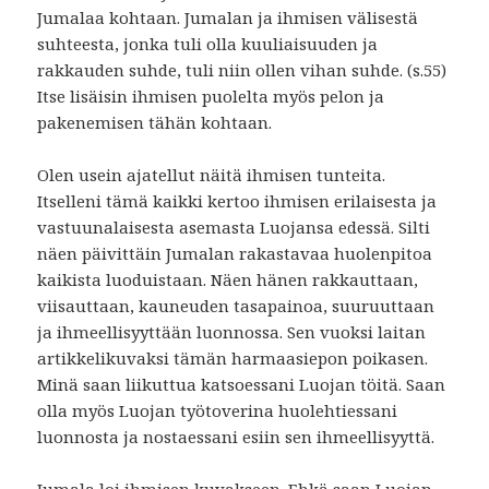
Jumalaa kohtaan. Jumalan ja ihmisen välisestä
suhteesta, jonka tuli olla kuuliaisuuden ja
rakkauden suhde, tuli niin ollen vihan suhde. (s.55)
Itse lisäisin ihmisen puolelta myös pelon ja
pakenemisen tähän kohtaan.
Olen usein ajatellut näitä ihmisen tunteita.
Itselleni tämä kaikki kertoo ihmisen erilaisesta ja
vastuunalaisesta asemasta Luojansa edessä. Silti
näen päivittäin Jumalan rakastavaa huolenpitoa
kaikista luoduistaan. Näen hänen rakkauttaan,
viisauttaan, kauneuden tasapainoa, suuruuttaan
ja ihmeellisyyttään luonnossa. Sen vuoksi laitan
artikkelikuvaksi tämän harmaasiepon poikasen.
Minä saan liikuttua katsoessani Luojan töitä. Saan
olla myös Luojan työtoverina huolehtiessani
luonnosta ja nostaessani esiin sen ihmeellisyyttä.
Jumala loi ihmisen kuvakseen. Ehkä saan Luojan