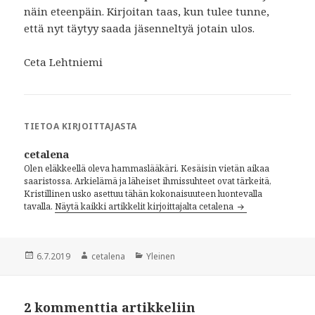
näin eteenpäin. Kirjoitan taas, kun tulee tunne,
että nyt täytyy saada jäsenneltyä jotain ulos.
Ceta Lehtniemi
TIETOA KIRJOITTAJASTA
cetalena
Olen eläkkeellä oleva hammaslääkäri. Kesäisin vietän aikaa
saaristossa. Arkielämä ja läheiset ihmissuhteet ovat tärkeitä,
Kristillinen usko asettuu tähän kokonaisuuteen luontevalla
tavalla.
Näytä kaikki artikkelit kirjoittajalta cetalena
Julkaistu
6.7.2019
Kirjoittaja
cetalena
Kategoriat
Yleinen
2 kommenttia artikkeliin