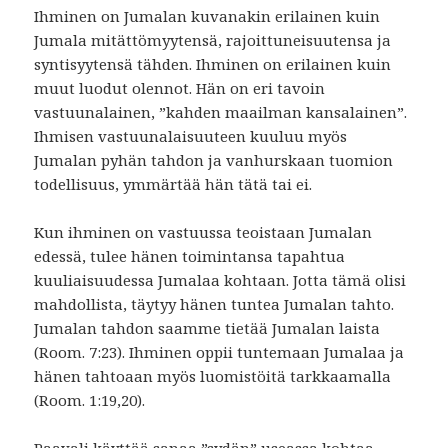
Ihminen on Jumalan kuvanakin erilainen kuin
Jumala mitättömyytensä, rajoittuneisuutensa ja
syntisyytensä tähden. Ihminen on erilainen kuin
muut luodut olennot. Hän on eri tavoin
vastuunalainen, ”kahden maailman kansalainen”.
Ihmisen vastuunalaisuuteen kuuluu myös
Jumalan pyhän tahdon ja vanhurskaan tuomion
todellisuus, ymmärtää hän tätä tai ei.
Kun ihminen on vastuussa teoistaan Jumalan
edessä, tulee hänen toimintansa tapahtua
kuuliaisuudessa Jumalaa kohtaan. Jotta tämä olisi
mahdollista, täytyy hänen tuntea Jumalan tahto.
Jumalan tahdon saamme tietää Jumalan laista
(Room. 7:23). Ihminen oppii tuntemaan Jumalaa ja
hänen tahtoaan myös luomistöitä tarkkaamalla
(Room. 1:19,20).
Paavali käyttää sanaa ”sydän” useassa kohtaa