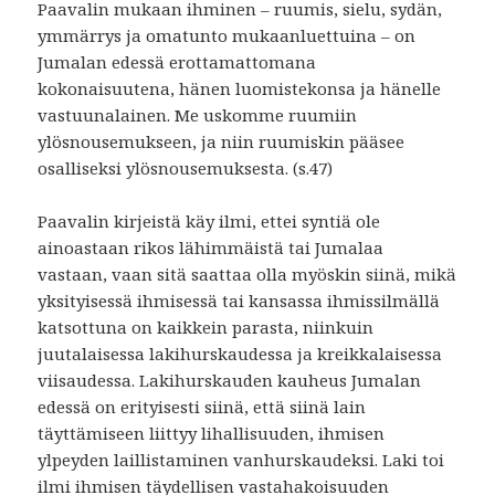
Paavalin mukaan ihminen – ruumis, sielu, sydän,
ymmärrys ja omatunto mukaanluettuina – on
Jumalan edessä erottamattomana
kokonaisuutena, hänen luomistekonsa ja hänelle
vastuunalainen. Me uskomme ruumiin
ylösnousemukseen, ja niin ruumiskin pääsee
osalliseksi ylösnousemuksesta. (s.47)
Paavalin kirjeistä käy ilmi, ettei syntiä ole
ainoastaan rikos lähimmäistä tai Jumalaa
vastaan, vaan sitä saattaa olla myöskin siinä, mikä
yksityisessä ihmisessä tai kansassa ihmissilmällä
katsottuna on kaikkein parasta, niinkuin
juutalaisessa lakihurskaudessa ja kreikkalaisessa
viisaudessa. Lakihurskauden kauheus Jumalan
edessä on erityisesti siinä, että siinä lain
täyttämiseen liittyy lihallisuuden, ihmisen
ylpeyden laillistaminen vanhurskaudeksi. Laki toi
ilmi ihmisen täydellisen vastahakoisuuden