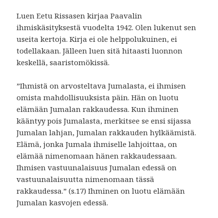
Luen Eetu Rissasen kirjaa Paavalin
ihmiskäsityksestä vuodelta 1942. Olen lukenut sen
useita kertoja. Kirja ei ole helppolukuinen, ei
todellakaan. Jälleen luen sitä hitaasti luonnon
keskellä, saaristomökissä.
”Ihmistä on arvosteltava Jumalasta, ei ihmisen
omista mahdollisuuksista päin. Hän on luotu
elämään Jumalan rakkaudessa. Kun ihminen
kääntyy pois Jumalasta, merkitsee se ensi sijassa
Jumalan lahjan, Jumalan rakkauden hylkäämistä.
Elämä, jonka Jumala ihmiselle lahjoittaa, on
elämää nimenomaan hänen rakkaudessaan.
Ihmisen vastuunalaisuus Jumalan edessä on
vastuunalaisuutta nimenomaan tässä
rakkaudessa.” (s.17) Ihminen on luotu elämään
Jumalan kasvojen edessä.