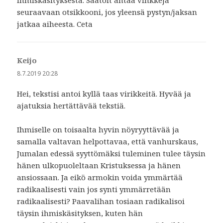
ihmiskäsityksestä. Saatoit antaa vinkkejä
seuraavaan otsikkooni, jos yleensä pystyn/jaksan
jatkaa aiheesta. Ceta
Keijo
sanoo:
8.7.2019 20:28
Hei, tekstisi antoi kyllä taas virikkeitä. Hyvää ja
ajatuksia hertättävää tekstiä.
Ihmiselle on toisaalta hyvin nöyryyttävää ja
samalla valtavan helpottavaa, että vanhurskaus,
Jumalan edessä syyttömäksi tuleminen tulee täysin
hänen ulkopuoleltaan Kristuksessa ja hänen
ansiossaan. Ja eikö armokin voida ymmärtää
radikaalisesti vain jos synti ymmärretään
radikaalisesti? Paavalihan tosiaan radikalisoi
täysin ihmiskäsityksen, kuten hän