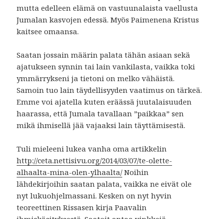
mutta edelleen elämä on vastuunalaista vaellusta
Jumalan kasvojen edessä. Myös Paimenena Kristus
kaitsee omaansa.
Saatan jossain määrin palata tähän asiaan sekä
ajatukseen synnin tai lain vankilasta, vaikka toki
ymmärrykseni ja tietoni on melko vähäistä.
Samoin tuo lain täydellisyyden vaatimus on tärkeä.
Emme voi ajatella kuten eräässä juutalaisuuden
haarassa, että Jumala tavallaan ”paikkaa” sen
mikä ihmisellä jää vajaaksi lain täyttämisestä.
Tuli mieleeni lukea vanha oma artikkelin
http://ceta.nettisivu.org/2014/03/07/te-olette-
alhaalta-mina-olen-ylhaalta/
Noihin
lähdekirjoihin saatan palata, vaikka ne eivät ole
nyt lukuohjelmassani. Kesken on nyt hyvin
teoreettinen Rissasen kirja Paavalin