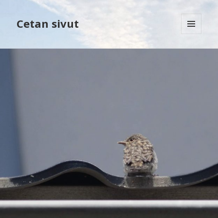
Cetan sivut
VALIKKO
JA
VIMPAIMET