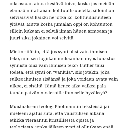
oikeastaan ainoa kestävä toivo, koska jos meidän
elämää mitattaisiin kohtuullisuudella, silloinhan
selviäisivät kaikki ne jotka ko. kohtuullisuuteen
yltävät. Mutta koska Jumalan oppi on kohtuuton
silloin kukaan ei selviä ilman hänen armoaan ja
juuri siksi jokainen voi selvitä.
Mietin sitäkin, että jos synti olisi vain ihmisen
teko, niin sen logiikan mukaanhan myös lunastus
synnistä olisi vain ihmisen teko? Luther taisi
todeta, että synti on ”vankila”, siis jotakin, joka
sulkee ihmisen sisäänsä ja joka voidaan avata vain
ulkoa, ei sisältä. Tämä lienee aika vaikea pala
tämän päivän modernille ihmiselle hyväksyä?
Muistaakseni teologi Phölmannin teksteistä jäi
mieleeni ajatus siitä, että valistuksen aikana
etiikka vieraantui kristillisestä opista ja
teologiasta, jonka jälkeen synti ei ollutkaan enää