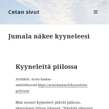
Cetan sivut
VALIKKO
JA
VIMPAIMET
Jumala näkee kyyneleesi
Kyyneleitä piilossa
Artikkeli Armo kantaa -
nettilehtisestä
https://armokantaa.fi/kyyneleita-
piilossa/
Niin monet kyyneleet jäävät piiloon,
yksinäisen hiljaa itkiessä. ”Itkekää itkevien