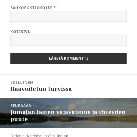
SÄHKÖPOSTIOSOITE
*
KOTISIVU
Artikkelien
EDELLINEN
selaus
Haavoitetun turvissa
Edellinen
artikkeli:
SEURAAVA
Jumalan lasten vajavaisuus ja yhteyden
Seuraava
puute
artikkeli:
Kirjaudu Nettisivu.org hallintaan