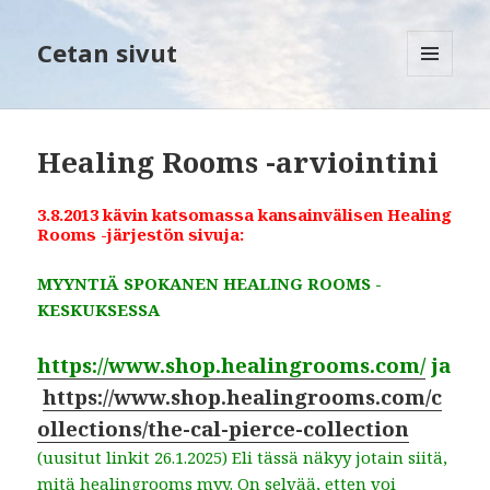
Cetan sivut
VALIKKO
JA
VIMPAIMET
Healing Rooms -arviointini
3.8.2013 kävin katsomassa kansainvälisen Healing
Rooms -järjestön sivuja:
MYYNTIÄ SPOKANEN HEALING ROOMS -
KESKUKSESSA
https://www.shop.healingrooms.com/
ja
https://www.shop.healingrooms.com/c
ollections/the-cal-pierce-collection
(uusitut linkit 26.1.2025) Eli tässä näkyy jotain siitä,
mitä healingrooms myy. On selvää, etten voi