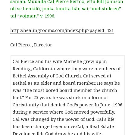
saman. Muualla Cal Pierce kertoo, että Bill Johnson
oli se henkilö, jonka kautta hän sai ”uudistuksen”
tai ”voiman” v. 1996.
http://healingrooms.com/index.php?pageid=421
Cal Pierce, Director
Cal Pierce and his wife Michelle grew up in
Redding, California where they were members of
Bethel Assembly of God Church. Cal served at
Bethel as an elder and board member. He says he
was ”the most bored board member the church
had.” For 25 years he was stuck in a form of
Christianity that denied God’s power. In June, 1996
during a service where God moved powerfully,
Cal was changed by the power of God. Cal’s life
has been changed ever since.Cal, a Real Estate
Developer, felt God draw he and his wife,