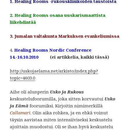
1. Healing Rooms -rukousklinikoiden taustoista
2. Healing Rooms osana uuskarismaattista
liikehdintää
3. Jumalan valtakunta Markuksen evankeliumissa
4.
Healing Rooms Nordic Conference
14.-16.10.2010
(ei artikkelia, kaikki tässä)
http://uskojaelama.net/arkisto/index.php?
topic=4603.0
Aihe oli alunperin
Usko ja Rukous
keskustelufoorumilla, joka sitten korvautui
Usko
ja Eämä
foorumiksi. Kirjoitin nimimerkillä
Callamari
. Olin aika rohkea, ja en ehkä voinut
täysin aavistaa miten intensiiviseksi keskustelu
ajoittain muodostui. Oli se ihan hyvä keskustelu