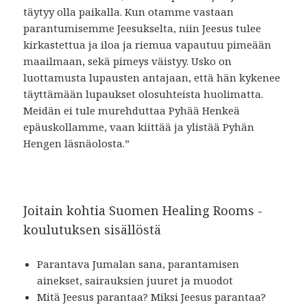
täytyy olla paikalla. Kun otamme vastaan
parantumisemme Jeesukselta, niin Jeesus tulee
kirkastettua ja iloa ja riemua vapautuu pimeään
maailmaan, sekä pimeys väistyy. Usko on
luottamusta lupausten antajaan, että hän kykenee
täyttämään lupaukset olosuhteista huolimatta.
Meidän ei tule murehduttaa Pyhää Henkeä
epäuskollamme, vaan kiittää ja ylistää Pyhän
Hengen läsnäolosta.”
Joitain kohtia Suomen Healing Rooms -
koulutuksen sisällöstä
Parantava Jumalan sana, parantamisen
ainekset, sairauksien juuret ja muodot
Mitä Jeesus parantaa? Miksi Jeesus parantaa?