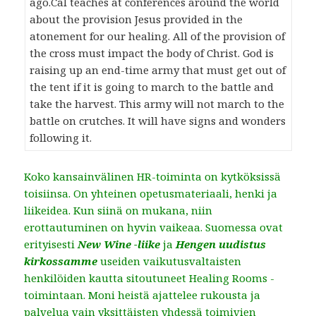
ago.Cal teaches at conferences around the world
about the provision Jesus provided in the
atonement for our healing. All of the provision of
the cross must impact the body of Christ. God is
raising up an end-time army that must get out of
the tent if it is going to march to the battle and
take the harvest. This army will not march to the
battle on crutches. It will have signs and wonders
following it.
Koko kansainvälinen HR-toiminta on kytköksissä
toisiinsa. On yhteinen opetusmateriaali, henki ja
liikeidea. Kun siinä on mukana, niin
erottautuminen on hyvin vaikeaa. Suomessa ovat
erityisesti
New Wine -liike
ja
Hengen uudistus
kirkossamme
useiden vaikutusvaltaisten
henkilöiden kautta sitoutuneet Healing Rooms -
toimintaan. Moni heistä ajattelee rukousta ja
palvelua vain yksittäisten yhdessä toimivien