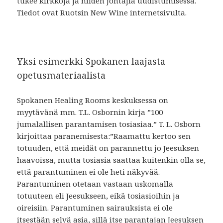
tukee kirkkoja ja niiden johtajia uudistumisessa.
Tiedot ovat Ruotsin New Wine internetsivulta.
Yksi esimerkki Spokanen laajasta
opetusmateriaalista
Spokanen Healing Rooms keskuksessa on
myytävänä mm. T.L. Osbornin kirja ”100
jumalallisen parantamisen tosiasiaa.” T. L. Osborn
kirjoittaa paranemisesta:”Raamattu kertoo sen
totuuden, että meidät on parannettu jo Jeesuksen
haavoissa, mutta tosiasia saattaa kuitenkin olla se,
että parantuminen ei ole heti näkyvää.
Parantuminen otetaan vastaan uskomalla
totuuteen eli Jeesukseen, eikä tosiasioihin ja
oireisiin. Parantuminen sairauksista ei ole
itsestään selvä asia, sillä itse parantajan Jeesuksen