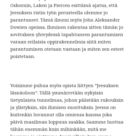
Osbornin, Laken ja Piercen esittämä ajatus, että
Jeesuksen ristin työn perusteella olemme jo
parantuneet. Tämä ilmeni myös John Aleksander
Dowien opeissa. Ihminen rakentaa sitten tämän jo
sovituksen yhteydessä tapahtuneen parantumisen
varaan erilaisia oppirakennelmia siitä miten
parantuminen otetaan vastaan ja miten sen esteet
poistetaan.
Voisimme puhua myös opista liittyen ”Jeesuksen
läsnäoloon”. Tällä ymmärretään nykyisin
tietynlaista tunnelmaa, johon päästään rukouksin
ja ylistyksin, siis ihmisen suorituksin. Jeesus on
kuitenkin luvannut olla omiensa kanssa joka
päivä maailman loppuun saakka. Saamme luottaa
tähän enemmän kuin mihinkään, mitä me