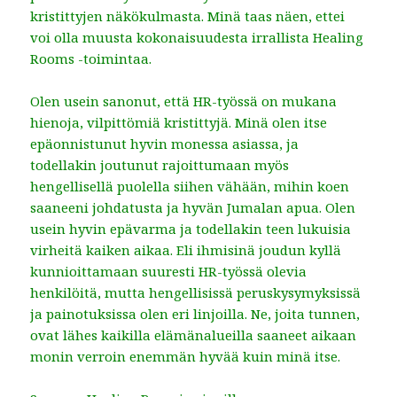
kristittyjen näkökulmasta. Minä taas näen, ettei
voi olla muusta kokonaisuudesta irrallista Healing
Rooms -toimintaa.
Olen usein sanonut, että HR-työssä on mukana
hienoja, vilpittömiä kristittyjä. Minä olen itse
epäonnistunut hyvin monessa asiassa, ja
todellakin joutunut rajoittumaan myös
hengellisellä puolella siihen vähään, mihin koen
saaneeni johdatusta ja hyvän Jumalan apua. Olen
usein hyvin epävarma ja todellakin teen lukuisia
virheitä kaiken aikaa. Eli ihmisinä joudun kyllä
kunnioittamaan suuresti HR-työssä olevia
henkilöitä, mutta hengellisissä peruskysymyksissä
ja painotuksissa olen eri linjoilla. Ne, joita tunnen,
ovat lähes kaikilla elämänalueilla saaneet aikaan
monin verroin enemmän hyvää kuin minä itse.