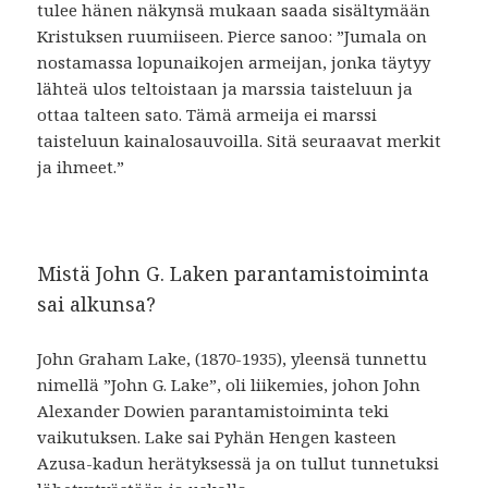
tulee hänen näkynsä mukaan saada sisältymään
Kristuksen ruumiiseen. Pierce sanoo: ”Jumala on
nostamassa lopunaikojen armeijan, jonka täytyy
lähteä ulos teltoistaan ja marssia taisteluun ja
ottaa talteen sato. Tämä armeija ei marssi
taisteluun kainalosauvoilla. Sitä seuraavat merkit
ja ihmeet.”
Mistä John G. Laken parantamistoiminta
sai alkunsa?
John Graham Lake, (1870-1935), yleensä tunnettu
nimellä ”John G. Lake”, oli liikemies, johon John
Alexander Dowien parantamistoiminta teki
vaikutuksen. Lake sai Pyhän Hengen kasteen
Azusa-kadun herätyksessä ja on tullut tunnetuksi