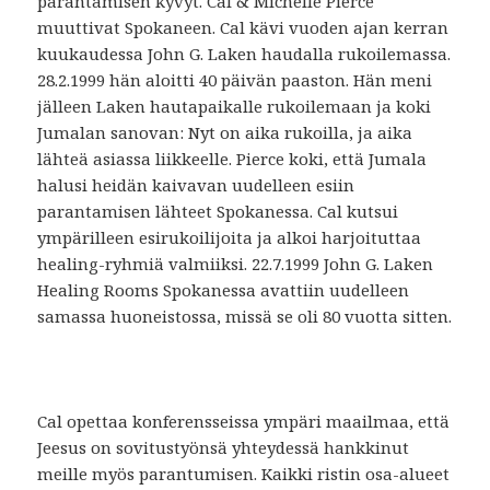
parantamisen kyvyt. Cal & Michelle Pierce
muuttivat Spokaneen. Cal kävi vuoden ajan kerran
kuukaudessa John G. Laken haudalla rukoilemassa.
28.2.1999 hän aloitti 40 päivän paaston. Hän meni
jälleen Laken hautapaikalle rukoilemaan ja koki
Jumalan sanovan: Nyt on aika rukoilla, ja aika
lähteä asiassa liikkeelle. Pierce koki, että Jumala
halusi heidän kaivavan uudelleen esiin
parantamisen lähteet Spokanessa. Cal kutsui
ympärilleen esirukoilijoita ja alkoi harjoituttaa
healing-ryhmiä valmiiksi. 22.7.1999 John G. Laken
Healing Rooms Spokanessa avattiin uudelleen
samassa huoneistossa, missä se oli 80 vuotta sitten.
Cal opettaa konferensseissa ympäri maailmaa, että
Jeesus on sovitustyönsä yhteydessä hankkinut
meille myös parantumisen. Kaikki ristin osa-alueet