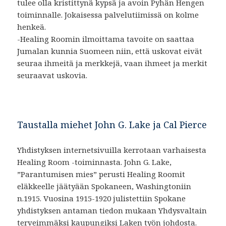
tulee olla kristittynä kypsä ja avoin Pyhän Hengen
toiminnalle. Jokaisessa palvelutiimissä on kolme
henkeä.
-Healing Roomin ilmoittama tavoite on saattaa
Jumalan kunnia Suomeen niin, että uskovat eivät
seuraa ihmeitä ja merkkejä, vaan ihmeet ja merkit
seuraavat uskovia.
Taustalla miehet John G. Lake ja Cal Pierce
Yhdistyksen internetsivuilla kerrotaan varhaisesta
Healing Room -toiminnasta. John G. Lake,
”Parantumisen mies” perusti Healing Roomit
eläkkeelle jäätyään Spokaneen, Washingtoniin
n.1915. Vuosina 1915-1920 julistettiin Spokane
yhdistyksen antaman tiedon mukaan Yhdysvaltain
terveimmäksi kaupungiksi Laken työn johdosta.