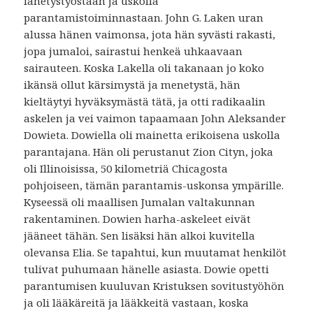
lähetystyöstään ja uskolla
parantamistoiminnastaan. John G. Laken uran
alussa hänen vaimonsa, jota hän syvästi rakasti,
jopa jumaloi, sairastui henkeä uhkaavaan
sairauteen. Koska Lakella oli takanaan jo koko
ikänsä ollut kärsimystä ja menetystä, hän
kieltäytyi hyväksymästä tätä, ja otti radikaalin
askelen ja vei vaimon tapaamaan John Aleksander
Dowieta. Dowiella oli mainetta erikoisena uskolla
parantajana. Hän oli perustanut Zion Cityn, joka
oli Illinoisissa, 50 kilometriä Chicagosta
pohjoiseen, tämän parantamis-uskonsa ympärille.
Kyseessä oli maallisen Jumalan valtakunnan
rakentaminen. Dowien harha-askeleet eivät
jääneet tähän. Sen lisäksi hän alkoi kuvitella
olevansa Elia. Se tapahtui, kun muutamat henkilöt
tulivat puhumaan hänelle asiasta. Dowie opetti
parantumisen kuuluvan Kristuksen sovitustyöhön
ja oli lääkäreitä ja lääkkeitä vastaan, koska