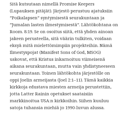
Sitä kutsutaan nimellä Promise Keepers
(Lupauksen pitäjät). Järjestö perustuu ajatuksiin
”Poikalapsen” syntymisestä seurakuntaan ja
”Jumalan lasten ilmestymisestä”. Lähtökohtana on
Room. 8:19. Se on osoitus siitä, että yhden ainoan
jakeen perusteella, sitä väärin tulkiten, voidaan
eksyä mitä mielettömimpiin projekteihin. Nämä
Ilmestyspojat (Manifest Sons of God, MSOG)
uskovat, että Kristus inkarnoituu viimeisenä
aikana seurakuntaan, mutta vain yhdistyneeseen
seurakuntaan. Toinen lähtökohta järjestölle on
oppi Joelin armeijasta (Joel 2:1–11). Tämä kaikkia
kirkkoja edustava miesten armeija perustettiin,
jotta Latter Rainin opetukset saataisiin
markkinoitua USA:n kirkkoihin. Siihen kuuluu
satoja tuhansia miehiä jo 1990-luvun alussa.