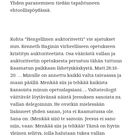
Yhden paranemisen tiedän tapahtuneen
ehtoollispöydässä.
Kohta ”Hengellinen auktoriteetti” vie ajatukset
mm. Kenneth Haginin virheelliseen opetukseen
kristityn auktoriteetista. Osa väärästä vallan ja
auktoriteetin opetuksesta perustuu tähän tuttuun
Raamatun paikkaan lähetyskäskystä, Matt.28:16-
20: … Minulle on annettu kaikki valta taivaassa ja
maan päällä. Menkää siis ja tehkää kaikista
kansoista minun opetuslapsiani…. Valtateologit
väittävät löytävänsä näistä Jeesuksen sanoista ns.
vallan delegoinnin. He ovatkin mielessään
lisänneet yhden sanan, jota ei Raamatussa ole.
Sana on: (Menkää siis) te samoin. Jeesus ei sano
niin, vaan: Menkää siis ja tehkää! Tämä on hyvin
yleinen selitys, jolla halutaan tukea vallan