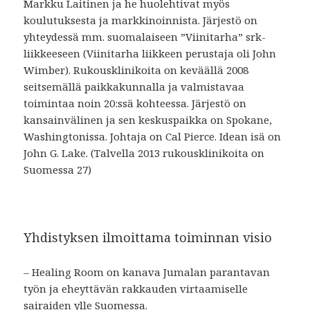
Markku Laitinen ja he huolehtivat myös
koulutuksesta ja markkinoinnista. Järjestö on
yhteydessä mm. suomalaiseen ”Viinitarha” srk-
liikkeeseen (Viinitarha liikkeen perustaja oli John
Wimber). Rukousklinikoita on keväällä 2008
seitsemällä paikkakunnalla ja valmistavaa
toimintaa noin 20:ssä kohteessa. Järjestö on
kansainvälinen ja sen keskuspaikka on Spokane,
Washingtonissa. Johtaja on Cal Pierce. Idean isä on
John G. Lake. (Talvella 2013 rukousklinikoita on
Suomessa 27)
Yhdistyksen ilmoittama toiminnan visio
– Healing Room on kanava Jumalan parantavan
työn ja eheyttävän rakkauden virtaamiselle
sairaiden ylle Suomessa.