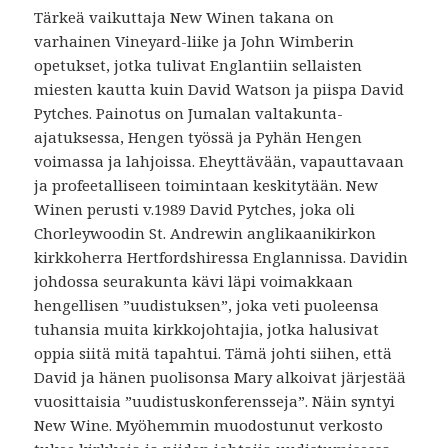
Tärkeä vaikuttaja New Winen takana on
varhainen Vineyard-liike ja John Wimberin
opetukset, jotka tulivat Englantiin sellaisten
miesten kautta kuin David Watson ja piispa David
Pytches. Painotus on Jumalan valtakunta-
ajatuksessa, Hengen työssä ja Pyhän Hengen
voimassa ja lahjoissa. Eheyttävään, vapauttavaan
ja profeetalliseen toimintaan keskitytään. New
Winen perusti v.1989 David Pytches, joka oli
Chorleywoodin St. Andrewin anglikaanikirkon
kirkkoherra Hertfordshiressa Englannissa. Davidin
johdossa seurakunta kävi läpi voimakkaan
hengellisen ”uudistuksen”, joka veti puoleensa
tuhansia muita kirkkojohtajia, jotka halusivat
oppia siitä mitä tapahtui. Tämä johti siihen, että
David ja hänen puolisonsa Mary alkoivat järjestää
vuosittaisia ”uudistuskonferensseja”. Näin syntyi
New Wine. Myöhemmin muodostunut verkosto