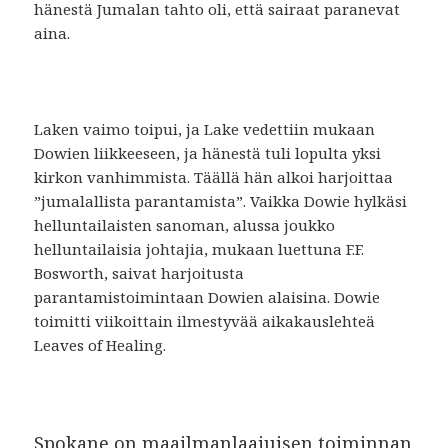
hänestä Jumalan tahto oli, että sairaat paranevat
aina.
Laken vaimo toipui, ja Lake vedettiin mukaan
Dowien liikkeeseen, ja hänestä tuli lopulta yksi
kirkon vanhimmista. Täällä hän alkoi harjoittaa
”jumalallista parantamista”. Vaikka Dowie hylkäsi
helluntailaisten sanoman, alussa joukko
helluntailaisia johtajia, mukaan luettuna F.F.
Bosworth, saivat harjoitusta
parantamistoimintaan Dowien alaisina. Dowie
toimitti viikoittain ilmestyvää aikakauslehteä
Leaves of Healing.
Spokane on maailmanlaajuisen toiminnan