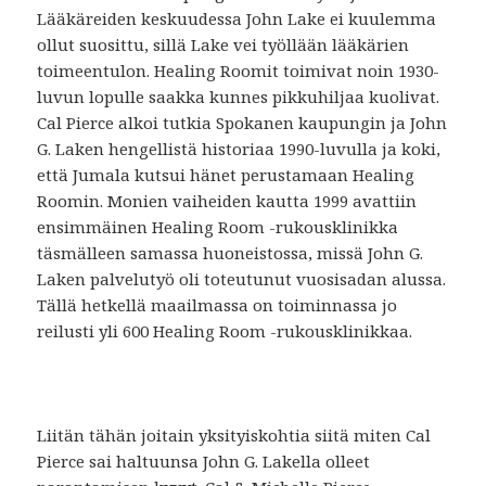
Lääkäreiden keskuudessa John Lake ei kuulemma
ollut suosittu, sillä Lake vei työllään lääkärien
toimeentulon. Healing Roomit toimivat noin 1930-
luvun lopulle saakka kunnes pikkuhiljaa kuolivat.
Cal Pierce alkoi tutkia Spokanen kaupungin ja John
G. Laken hengellistä historiaa 1990-luvulla ja koki,
että Jumala kutsui hänet perustamaan Healing
Roomin. Monien vaiheiden kautta 1999 avattiin
ensimmäinen Healing Room -rukousklinikka
täsmälleen samassa huoneistossa, missä John G.
Laken palvelutyö oli toteutunut vuosisadan alussa.
Tällä hetkellä maailmassa on toiminnassa jo
reilusti yli 600 Healing Room -rukousklinikkaa.
Liitän tähän joitain yksityiskohtia siitä miten Cal
Pierce sai haltuunsa John G. Lakella olleet