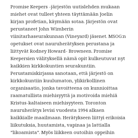
Promise Keepers -järjestön uutislehden mukaan
miehet ovat tulleet yhteen täyttämään Joelin
kirjan profetian, käymään sotaa. Järjestön ovat
perustaneet John Wimberin
viinitarhaseurakunnan (Vineyard) jäsenet. MSOG:n
opetukset ovat nauruherätyksen perustana ja
liittyvät Rodney Howard- Browneen. Promise
Keepersien välityksellä nämä opit kulkeutuvat nyt
kaikkien kirkkokuntien seurakuntiin.
Perustamiskirjassa sanotaan, että järjestö on
kirkkokuntiin kuulumaton, ylikirkollinen
organisaatio, jonka tavoitteena on kunnioittaa
raamatullista miehisyyttä ja motivoida miehiä
Kristus-kaltaiseen miehisyyteen. Toronton
nauruherätys levisi vuodesta 1994 alkaen
kaikkialle maailmaan. Herätykseen liittyi erikoisia
liikutuksia, huutamista, vapinaa ja lattialla
”likoamista”. Myös liikkeen outoihin oppeihin