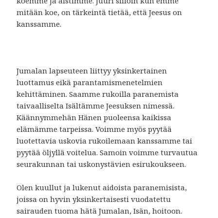
koemme ja aistimme. Juuri silloin kun emme
mitään koe, on tärkeintä tietää, että Jeesus on
kanssamme.
Jumalan lapseuteen liittyy yksinkertainen
luottamus eikä parantamismenetelmien
kehittäminen. Saamme rukoilla paranemista
taivaalliselta Isältämme Jeesuksen nimessä.
Käännymmehän Hänen puoleensa kaikissa
elämämme tarpeissa. Voimme myös pyytää
luotettavia uskovia rukoilemaan kanssamme tai
pyytää öljyllä voitelua. Samoin voimme turvautua
seurakunnan tai uskonystävien esirukoukseen.
Olen kuullut ja lukenut aidoista paranemisista,
joissa on hyvin yksinkertaisesti vuodatettu
sairauden tuoma hätä Jumalan, Isän, hoitoon.