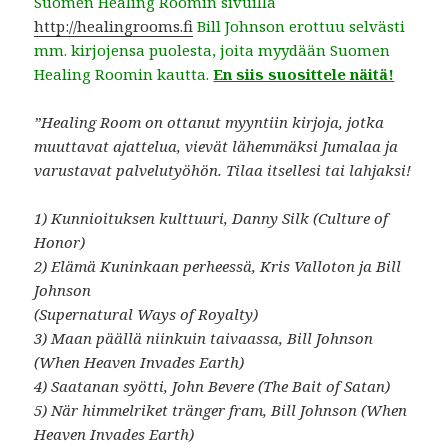
Suomen Healing Roomin sivuilla
http://healingrooms.fi
Bill Johnson erottuu selvästi
mm. kirjojensa puolesta, joita myydään Suomen
Healing Roomin kautta.
En siis suosittele näitä!
”Healing Room on ottanut myyntiin kirjoja, jotka
muuttavat ajattelua, vievät lähemmäksi Jumalaa ja
varustavat palvelutyöhön. Tilaa itsellesi tai lahjaksi!
1) Kunnioituksen kulttuuri, Danny Silk (Culture of
Honor)
2) Elämä Kuninkaan perheessä, Kris Valloton ja Bill
Johnson
(Supernatural Ways of Royalty)
3) Maan päällä niinkuin taivaassa, Bill Johnson
(When Heaven Invades Earth)
4) Saatanan syötti, John Bevere (The Bait of Satan)
5) När himmelriket tränger fram, Bill Johnson (When
Heaven Invades Earth)