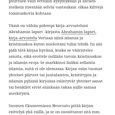
puuttuen vain eettisiin kysymyksiin ja antaen
melkein itsestään selviä vastauksia: olkaa kilttejä
toisinuskovia kohtaan
Tässä on vähän pidempi kirja-arvosteluni
Abrahamin lapset -kirjasta
Abrahamin lapset,
kirja-arvostelu
Vertaan siinä islamia ja
kristinuskoa kuten mielestäni tulisi tehdä. En siis
pidä tätä kirjaa hyvänä, koska se vääristelee
asioita, eikä erottele millään tavoin kristinuskon
ja islamin eroja. Se markkinoi lisäksi sellaista
islamia, mitä ei ole olemassa. Kirjan esiin tuomat
yhteiset piirteet tai juutalaisten, kristittyjen ja
islamin pyhissä kirjoissa esiintyvät yhteiset sanat
tai henkilöt eivät suinkaan takaa niille samaa
merkitystä.
Suomen Ekumeeninen Neuvosto pitää kirjan
esittelyä yhä esillä, ja se on suosittanut sitä mm.