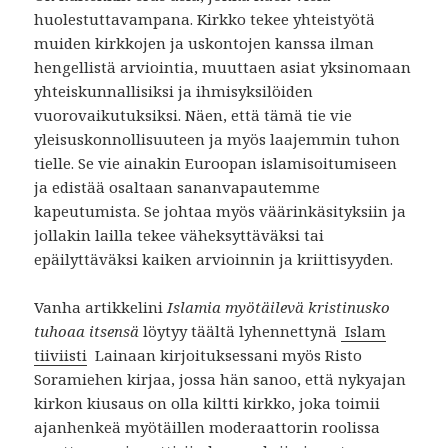
huolestuttavampana. Kirkko tekee yhteistyötä
muiden kirkkojen ja uskontojen kanssa ilman
hengellistä arviointia, muuttaen asiat yksinomaan
yhteiskunnallisiksi ja ihmisyksilöiden
vuorovaikutuksiksi. Näen, että tämä tie vie
yleisuskonnollisuuteen ja myös laajemmin tuhon
tielle. Se vie ainakin Euroopan islamisoitumiseen
ja edistää osaltaan sananvapautemme
kapeutumista. Se johtaa myös väärinkäsityksiin ja
jollakin lailla tekee väheksyttäväksi tai
epäilyttäväksi kaiken arvioinnin ja kriittisyyden.
Vanha artikkelini
Islamia
myötäilevä
kristinusko
tuhoaa
itsensä
löytyy täältä lyhennettynä
Islam
tiiviisti
Lainaan kirjoituksessani myös Risto
Soramiehen kirjaa, jossa hän sanoo, että nykyajan
kirkon kiusaus on olla kiltti kirkko, joka toimii
ajanhenkeä myötäillen moderaattorin roolissa