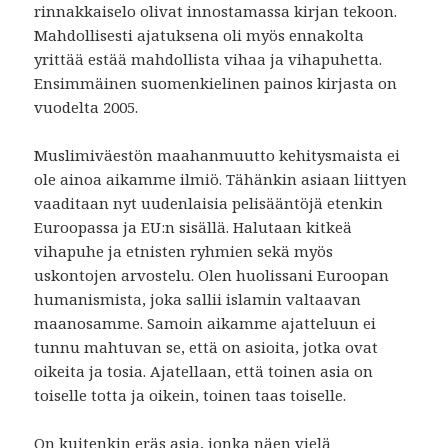
rinnakkaiselo olivat innostamassa kirjan tekoon.
Mahdollisesti ajatuksena oli myös ennakolta
yrittää estää mahdollista vihaa ja vihapuhetta.
Ensimmäinen suomenkielinen painos kirjasta on
vuodelta 2005.
Muslimiväestön maahanmuutto kehitysmaista ei
ole ainoa aikamme ilmiö. Tähänkin asiaan liittyen
vaaditaan nyt uudenlaisia pelisääntöjä etenkin
Euroopassa ja EU:n sisällä. Halutaan kitkeä
vihapuhe ja etnisten ryhmien sekä myös
uskontojen arvostelu. Olen huolissani Euroopan
humanismista, joka sallii islamin valtaavan
maanosamme.
Samoin aikamme ajatteluun ei
tunnu mahtuvan se, että on asioita, jotka ovat
oikeita ja tosia. Ajatellaan, että toinen asia on
toiselle totta ja oikein, toinen taas toiselle.
On kuitenkin eräs asia, jonka näen vielä