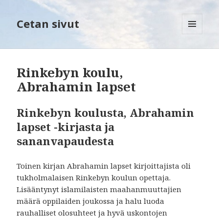
Cetan sivut
VALIKKO
JA
VIMPAIMET
Rinkebyn koulu,
Abrahamin lapset
Rinkebyn koulusta, Abrahamin
lapset -kirjasta ja
sananvapaudesta
Toinen kirjan Abrahamin lapset kirjoittajista oli
tukholmalaisen Rinkebyn koulun opettaja.
Lisääntynyt islamilaisten maahanmuuttajien
määrä oppilaiden joukossa ja halu luoda
rauhalliset olosuhteet ja hyvä uskontojen