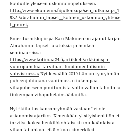
kouluille yleiseen uskonnonopetukseen.
http://www.ekumenia.fi/julkaisuja/sen_julkaisuja_1
987-/abrahamin_lapset__kolmen_uskonnon_yhteise
t_juuret/
Emeritusarkkipiispa Kari Mäkinen on ajanut kirjan
Abrahamin lapset -ajatuksia ja henkeä
seminaareissa
https://www.kotimaa24.fi/artikkeli/arkkipiispa-
vuoropuhelua-tarvitaan-fundamentalismin-
vahvistuessa/
Nyt keväällä 2019 hän on työryhmän
puheenjohtajana vaatimassa tiukempaa
vihapuheeseen puuttumista valtiovallan taholta ja
tiukempaa vihapuhelainsäädäntöä.
Nyt ”kiihotus kansanryhmää vastaan” ei ole
asianomistajarikos. Kenenkään yksityishenkilön ei
tarvitse kokea henkilökohtaisesti minkäänlaista
vihaa tai uhkaa, eikä ottaa esimerkiksi