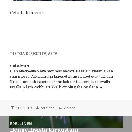
Ceta Lehtniemi
TIETOA KIRJOITTAJASTA
cetalena
Olen eläkkeellä oleva hammaslääkäri. Kesäisin vietän aikaa
saaristossa. Arkielämä ja läheiset ihmissuhteet ovat tärkeitä,
Kristillinen usko asettuu tähän kokonaisuuteen luontevalla
tavalla.
Näytä kaikki artikkelit kirjoittajalta cetalena
Julkaistu
21.5.2019
Kirjoittaja
cetalena
Kategoriat
Yleinen
Artikkelien
EDELLINEN
selaus
Hengellisistä kirjoistani
Edellinen