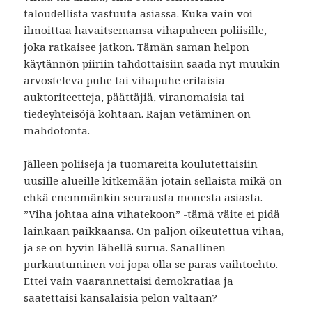
taloudellista vastuuta asiassa. Kuka vain voi
ilmoittaa havaitsemansa vihapuheen poliisille,
joka ratkaisee jatkon. Tämän saman helpon
käytännön piiriin tahdottaisiin saada nyt muukin
arvosteleva puhe tai vihapuhe erilaisia
auktoriteetteja, päättäjiä, viranomaisia tai
tiedeyhteisöjä kohtaan. Rajan vetäminen on
mahdotonta.
Jälleen poliiseja ja tuomareita koulutettaisiin
uusille alueille kitkemään jotain sellaista mikä on
ehkä enemmänkin seurausta monesta asiasta.
”Viha johtaa aina vihatekoon” -tämä väite ei pidä
lainkaan paikkaansa. On paljon oikeutettua vihaa,
ja se on hyvin lähellä surua. Sanallinen
purkautuminen voi jopa olla se paras vaihtoehto.
Ettei vain vaarannettaisi demokratiaa ja
saatettaisi kansalaisia pelon valtaan?