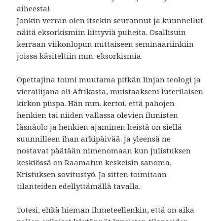
aiheesta!
Jonkin verran olen itsekin seurannut ja kuunnellut
näitä eksorkismiin liittyviä puheita. Osallisuin
kerraan viikonlopun mittaiseen seminaariinkiin
joissa käsiteltiin mm. eksorkismia.
Opettajina toimi muutama pitkän linjan teologi ja
vierailijana oli Afrikasta, muistaakseni luterilaisen
kirkon piispa. Hän mm. kertoi, että pahojen
henkien tai niiden vallassa olevien ihmisten
läsnäolo ja henkien ajaminen heistä on siellä
suunnilleen ihan arkipäivää. Ja yleensä ne
nostavat päätään nimenomaan kun julistuksen
keskiössä on Raamatun keskeisin sanoma,
Kristuksen sovitustyö. Ja sitten toimitaan
tilanteiden edellyttämällä tavalla.
Totesi, ehkä hieman ihmeteellenkin, että on aika