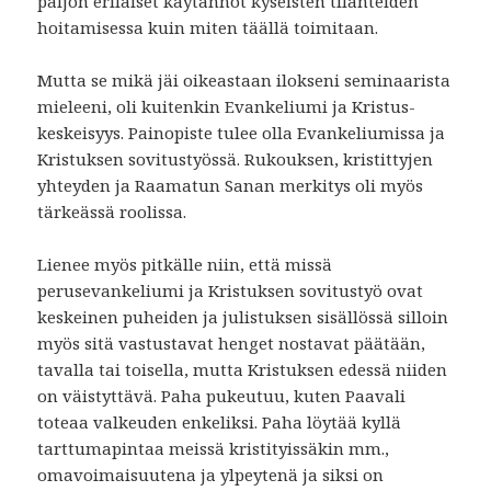
paljon erilaiset käytännöt kyseisten tilanteiden
hoitamisessa kuin miten täällä toimitaan.
Mutta se mikä jäi oikeastaan ilokseni seminaarista
mieleeni, oli kuitenkin Evankeliumi ja Kristus-
keskeisyys. Painopiste tulee olla Evankeliumissa ja
Kristuksen sovitustyössä. Rukouksen, kristittyjen
yhteyden ja Raamatun Sanan merkitys oli myös
tärkeässä roolissa.
Lienee myös pitkälle niin, että missä
perusevankeliumi ja Kristuksen sovitustyö ovat
keskeinen puheiden ja julistuksen sisällössä silloin
myös sitä vastustavat henget nostavat päätään,
tavalla tai toisella, mutta Kristuksen edessä niiden
on väistyttävä. Paha pukeutuu, kuten Paavali
toteaa valkeuden enkeliksi. Paha löytää kyllä
tarttumapintaa meissä kristityissäkin mm.,
omavoimaisuutena ja ylpeytenä ja siksi on