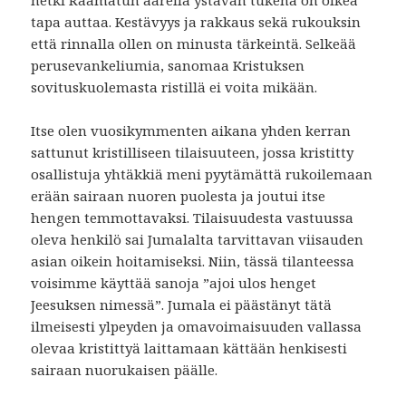
hetki Raamatun äärellä ystävän tukena on oikea
tapa auttaa. Kestävyys ja rakkaus sekä rukouksin
että rinnalla ollen on minusta tärkeintä. Selkeää
perusevankeliumia, sanomaa Kristuksen
sovituskuolemasta ristillä ei voita mikään.
Itse olen vuosikymmenten aikana yhden kerran
sattunut kristilliseen tilaisuuteen, jossa kristitty
osallistuja yhtäkkiä meni pyytämättä rukoilemaan
erään sairaan nuoren puolesta ja joutui itse
hengen temmottavaksi. Tilaisuudesta vastuussa
oleva henkilö sai Jumalalta tarvittavan viisauden
asian oikein hoitamiseksi. Niin, tässä tilanteessa
voisimme käyttää sanoja ”ajoi ulos henget
Jeesuksen nimessä”. Jumala ei päästänyt tätä
ilmeisesti ylpeyden ja omavoimaisuuden vallassa
olevaa kristittyä laittamaan kättään henkisesti
sairaan nuorukaisen päälle.