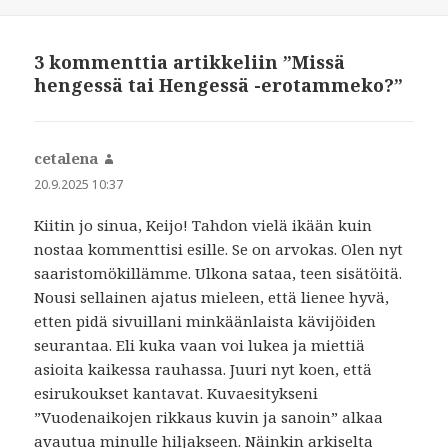
3 kommenttia artikkeliin ”Missä
hengessä tai Hengessä -erotammeko?”
cetalena
sanoo:
20.9.2025 10:37
Kiitin jo sinua, Keijo! Tahdon vielä ikään kuin
nostaa kommenttisi esille. Se on arvokas. Olen nyt
saaristomökillämme. Ulkona sataa, teen sisätöitä.
Nousi sellainen ajatus mieleen, että lienee hyvä,
etten pidä sivuillani minkäänlaista kävijöiden
seurantaa. Eli kuka vaan voi lukea ja miettiä
asioita kaikessa rauhassa. Juuri nyt koen, että
esirukoukset kantavat. Kuvaesitykseni
”Vuodenaikojen rikkaus kuvin ja sanoin” alkaa
avautua minulle hiljakseen. Näinkin arkiselta