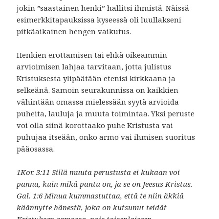
jokin ”saastainen henki” hallitsi ihmistä. Näissä
esimerkkitapauksissa kyseessä oli luullakseni
pitkäaikainen hengen vaikutus.
Henkien erottamisen tai ehkä oikeammin
arvioimisen lahjaa tarvitaan, jotta julistus
Kristuksesta ylipäätään etenisi kirkkaana ja
selkeänä. Samoin seurakunnissa on kaikkien
vähintään omassa mielessään syytä arvioida
puheita, lauluja ja muuta toimintaa. Yksi peruste
voi olla siinä korottaako puhe Kristusta vai
puhujaa itseään, onko armo vai ihmisen suoritus
pääosassa.
1Kor. 3:11 Sillä muuta perustusta ei kukaan voi
panna, kuin mikä pantu on, ja se on Jeesus Kristus.
Gal. 1:6 Minua kummastuttaa, että te niin äkkiä
käännytte hänestä, joka on kutsunut teidät