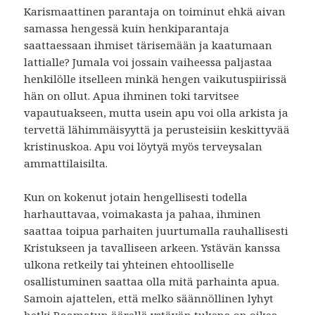
Karismaattinen parantaja on toiminut ehkä aivan
samassa hengessä kuin henkiparantaja
saattaessaan ihmiset tärisemään ja kaatumaan
lattialle? Jumala voi jossain vaiheessa paljastaa
henkilölle itselleen minkä hengen vaikutuspiirissä
hän on ollut. Apua ihminen toki tarvitsee
vapautuakseen, mutta usein apu voi olla arkista ja
tervettä lähimmäisyyttä ja perusteisiin keskittyvää
kristinuskoa. Apu voi löytyä myös terveysalan
ammattilaisilta.
Kun on kokenut jotain hengellisesti todella
harhauttavaa, voimakasta ja pahaa, ihminen
saattaa toipua parhaiten juurtumalla rauhallisesti
Kristukseen ja tavalliseen arkeen. Ystävän kanssa
ulkona retkeily tai yhteinen ehtoolliselle
osallistuminen saattaa olla mitä parhainta apua.
Samoin ajattelen, että melko säännöllinen lyhyt