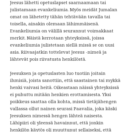
Jeesus lähetti opetuslapset saarnaamaan tai
julistamaan evankeliumia. Myös meidät Jumalan
omat on lähetetty tähän tehtävään tavalla tai
toisella, ainakin olemaan lähimmäisenä.
Evankeliumia on välillä seurannut voimakkaat
merkit. Näistä kerrotaan yhteyksissä, joissa
evankeliumia julistetaan siellä missä se on uusi
asia. Riivaajatkin tottelevat Jeesus -nimeä ja
lähtevät pois riivatusta henkilöstä.
Jeesuksen ja opetuslasten luo tuotiin joitain
ihmisiä, joista sanottiin, että saastainen tai mykkä
henki vaivasi heitä. Oikeastaan näissä yhteyksissä
ei puhuttu mitään henkien erottamisesta. Yksi
poikkeus saattaa olla kohta, missä tietäjähengen
vallassa ollut nainen seurasi Paavalia, joka käski
Jeesuksen nimessä hengen lähteä naisesta.
Lähipiiri oli yleensä havainnut, että jonkin
henkilön käytös oli muuttunut sellaiseksi, että