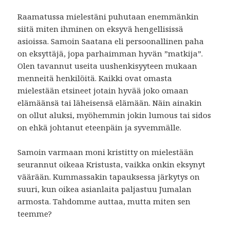
Raamatussa mielestäni puhutaan enemmänkin
siitä miten ihminen on eksyvä hengellisissä
asioissa. Samoin Saatana eli persoonallinen paha
on eksyttäjä, jopa parhaimman hyvän ”matkija”.
Olen tavannut useita uushenkisyyteen mukaan
menneitä henkilöitä. Kaikki ovat omasta
mielestään etsineet jotain hyvää joko omaan
elämäänsä tai läheisensä elämään. Näin ainakin
on ollut aluksi, myöhemmin jokin lumous tai sidos
on ehkä johtanut eteenpäin ja syvemmälle.
Samoin varmaan moni kristitty on mielestään
seurannut oikeaa Kristusta, vaikka onkin eksynyt
väärään. Kummassakin tapauksessa järkytys on
suuri, kun oikea asianlaita paljastuu Jumalan
armosta. Tahdomme auttaa, mutta miten sen
teemme?