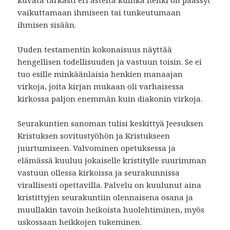
kuvata tarkasti eri asteita kuinka henki on päässyt
vaikuttamaan ihmiseen tai tunkeutumaan
ihmisen sisään.
Uuden testamentin kokonaisuus näyttää
hengellisen todellisuuden ja vastuun toisin. Se ei
tuo esille minkäänlaisia henkien manaajan
virkoja, joita kirjan mukaan oli varhaisessa
kirkossa paljon enemmän kuin diakonin virkoja.
Seurakuntien sanoman tulisi keskittyä Jeesuksen
Kristuksen sovitustyöhön ja Kristukseen
juurtumiseen. Valvominen opetuksessa ja
elämässä kuuluu jokaiselle kristitylle suurimman
vastuun ollessa kirkoissa ja seurakunnissa
virallisesti opettavilla. Palvelu on kuulunut aina
kristittyjen seurakuntiin olennaisena osana ja
muullakin tavoin heikoista huolehtiminen, myös
uskossaan heikkojen tukeminen.