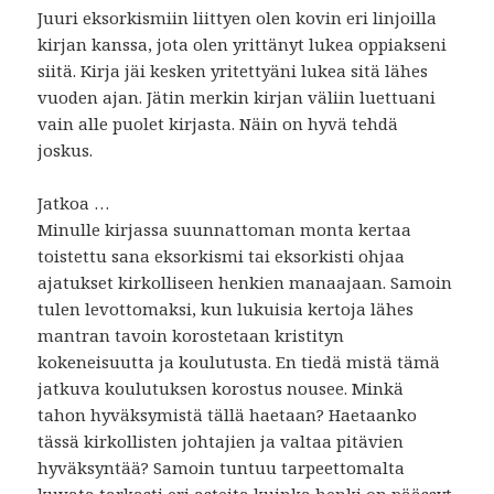
Juuri eksorkismiin liittyen olen kovin eri linjoilla
kirjan kanssa, jota olen yrittänyt lukea oppiakseni
siitä. Kirja jäi kesken yritettyäni lukea sitä lähes
vuoden ajan. Jätin merkin kirjan väliin luettuani
vain alle puolet kirjasta. Näin on hyvä tehdä
joskus.
Jatkoa …
Minulle kirjassa suunnattoman monta kertaa
toistettu sana eksorkismi tai eksorkisti ohjaa
ajatukset kirkolliseen henkien manaajaan. Samoin
tulen levottomaksi, kun lukuisia kertoja lähes
mantran tavoin korostetaan kristityn
kokeneisuutta ja koulutusta. En tiedä mistä tämä
jatkuva koulutuksen korostus nousee. Minkä
tahon hyväksymistä tällä haetaan? Haetaanko
tässä kirkollisten johtajien ja valtaa pitävien
hyväksyntää? Samoin tuntuu tarpeettomalta