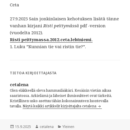
Ceta
27.9.2025 Sain jonkinlaisen kehotuksen lisätä tänne
vanhan kirjani
R
isti peittymässä
pdf -version
(vuodelta 2012).
Risti peittymassa.2012.ceta.lehtniemi.
1. Luku ”Kunnian tie vai ristin tie?”.
TIETOA KIRJOITTAJASTA
cetalena
Olen eläkkeellä oleva hammaslääkäri. Kesäisin vietän aikaa
saaristossa. Arkielämä ja läheiset ihmissuhteet ovat tärkeitä,
Kristillinen usko asettuu tähän kokonaisuuteen luontevalla
tavalla.
Näytä kaikki artikkelit kirjoittajalta cetalena
Julkaistu
15.9.2025
Kirjoittaja
cetalena
Kategoriat
Yleinen