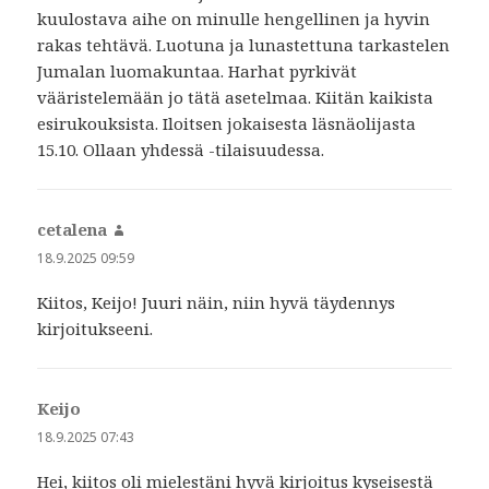
kuulostava aihe on minulle hengellinen ja hyvin
rakas tehtävä. Luotuna ja lunastettuna tarkastelen
Jumalan luomakuntaa. Harhat pyrkivät
vääristelemään jo tätä asetelmaa. Kiitän kaikista
esirukouksista. Iloitsen jokaisesta läsnäolijasta
15.10. Ollaan yhdessä -tilaisuudessa.
cetalena
sanoo:
18.9.2025 09:59
Kiitos, Keijo! Juuri näin, niin hyvä täydennys
kirjoitukseeni.
Keijo
sanoo:
18.9.2025 07:43
Hei, kiitos oli mielestäni hyvä kirjoitus kyseisestä