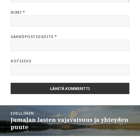
NIMI
*
SÄHKÖPOSTIOSOITE
*
KOTISIVU
Artikkelien
EDELLINEN
selaus
Jumalan lasten vajavaisuus ja yhteyden
Edellinen
puute
artikkeli: