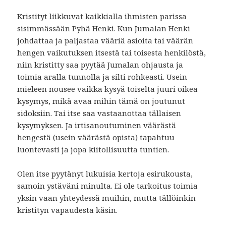
Kristityt liikkuvat kaikkialla ihmisten parissa
sisimmässään Pyhä Henki. Kun Jumalan Henki
johdattaa ja paljastaa vääriä asioita tai väärän
hengen vaikutuksen itsestä tai toisesta henkilöstä,
niin kristitty saa pyytää Jumalan ohjausta ja
toimia aralla tunnolla ja silti rohkeasti. Usein
mieleen nousee vaikka kysyä toiselta juuri oikea
kysymys, mikä avaa mihin tämä on joutunut
sidoksiin. Tai itse saa vastaanottaa tällaisen
kysymyksen. Ja irtisanoutuminen väärästä
hengestä (usein väärästä opista) tapahtuu
luontevasti ja jopa kiitollisuutta tuntien.
Olen itse pyytänyt lukuisia kertoja esirukousta,
samoin ystäväni minulta. Ei ole tarkoitus toimia
yksin vaan yhteydessä muihin, mutta tällöinkin
kristityn vapaudesta käsin.