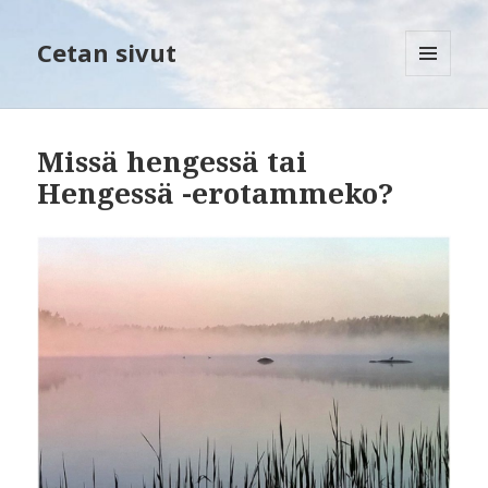
Cetan sivut
VALIKKO
JA
VIMPAIMET
Missä hengessä tai
Hengessä -erotammeko?