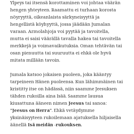
Ylpeys tai itsensä korottaminen voi johtaa väärän
hengen yhteyteen. Raamattu ei turhaan korosta
nöyryyttä, oikeanlaista särkyneisyyttä ja
hengellistä köyhyyttä, jossa jäädään Jumalan
varaan. Armolahjoja voi pyytää ja tavoitella,
mutta ei saisi väärällä tavalla hakea tai tavoitella
merkkejä ja voimavaikutuksia. Oman tehtävän tai
osan pienuutta tai suuruutta ei ehkä ole hyvä
mitata millään tavoin.
Jumala katsoo jokaisen puoleen, joka kääntyy
tarpeineen Hänen puoleensa. Kun lähimmäinen tai
kristitty itse on hädässä, niin saamme Jeesuksen
tähden rukoilla aina Isää. Saamme lausua
kiusattuna ääneen nimen
Jeesus
tai sanoa:
”
Jeesus on Herra
”. Ehkä vetäydymme
yksinäisyyteen rukoilemaan ajatuksella hiljaisella
äänellä
Isä meidän -rukouksen.