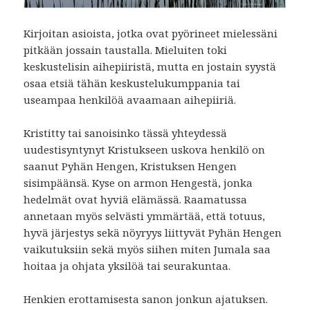
Kirjoitan asioista, jotka ovat pyörineet mielessäni
pitkään jossain taustalla. Mieluiten toki
keskustelisin aihepiiristä, mutta en jostain syystä
osaa etsiä tähän keskustelukumppania tai
useampaa henkilöä avaamaan aihepiiriä.
Kristitty tai sanoisinko tässä yhteydessä
uudestisyntynyt Kristukseen uskova henkilö on
saanut Pyhän Hengen, Kristuksen Hengen
sisimpäänsä. Kyse on armon Hengestä, jonka
hedelmät ovat hyviä elämässä. Raamatussa
annetaan myös selvästi ymmärtää, että totuus,
hyvä järjestys sekä nöyryys liittyvät Pyhän Hengen
vaikutuksiin sekä myös siihen miten Jumala saa
hoitaa ja ohjata yksilöä tai seurakuntaa.
Henkien erottamisesta sanon jonkun ajatuksen.