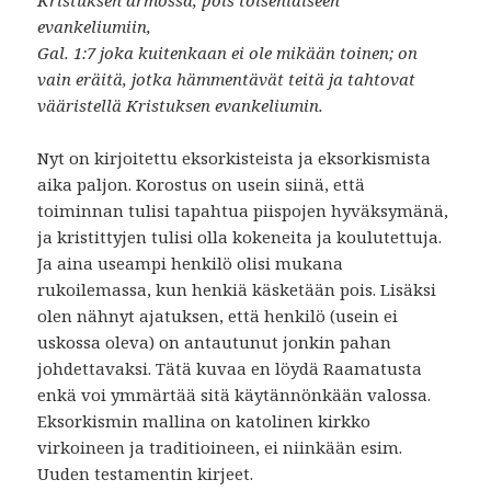
Kristuksen armossa, pois toisenlaiseen
evankeliumiin,
Gal. 1:7 joka kuitenkaan ei ole mikään toinen; on
vain eräitä, jotka hämmentävät teitä ja tahtovat
vääristellä Kristuksen evankeliumin.
Nyt on kirjoitettu eksorkisteista ja eksorkismista
aika paljon. Korostus on usein siinä, että
toiminnan tulisi tapahtua piispojen hyväksymänä,
ja kristittyjen tulisi olla kokeneita ja koulutettuja.
Ja aina useampi henkilö olisi mukana
rukoilemassa, kun henkiä käsketään pois. Lisäksi
olen nähnyt ajatuksen, että henkilö (usein ei
uskossa oleva) on antautunut jonkin pahan
johdettavaksi. Tätä kuvaa en löydä Raamatusta
enkä voi ymmärtää sitä käytännönkään valossa.
Eksorkismin mallina on katolinen kirkko
virkoineen ja traditioineen, ei niinkään esim.
Uuden testamentin kirjeet.