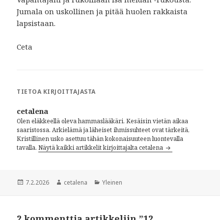
Jumala on uskollinen ja pitää huolen rakkaista
lapsistaan.
Ceta
TIETOA KIRJOITTAJASTA
cetalena
Olen eläkkeellä oleva hammaslääkäri. Kesäisin vietän aikaa
saaristossa. Arkielämä ja läheiset ihmissuhteet ovat tärkeitä,
Kristillinen usko asettuu tähän kokonaisuuteen luontevalla
tavalla.
Näytä kaikki artikkelit kirjoittajalta cetalena
Julkaistu
7.2.2026
Kirjoittaja
cetalena
Kategoriat
Yleinen
2 kommenttia artikkeliin ”12.