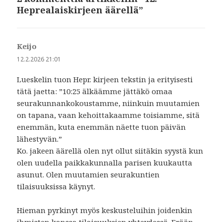
Heprealaiskirjeen äärellä”
Keijo
sanoo:
12.2.2026 21:01
Lueskelin tuon Hepr. kirjeen tekstin ja erityisesti
tätä jaetta: ”10:25 älkäämme jättäkö omaa
seurakunnankokoustamme, niinkuin muutamien
on tapana, vaan kehoittakaamme toisiamme, sitä
enemmän, kuta enemmän näette tuon päivän
lähestyvän.”
Ko. jakeen äärellä olen nyt ollut siitäkin syystä kun
olen uudella paikkakunnalla parisen kuukautta
asunut. Olen muutamien seurakuntien
tilaisuuksissa käynyt.
Hieman pyrkinyt myös keskusteluihin joidenkin
ihmisten kanssa tilaisuuksien yhteydessä. Erään