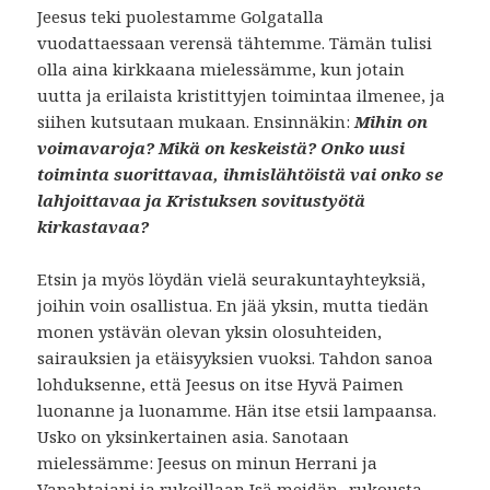
Jeesus teki puolestamme Golgatalla
vuodattaessaan verensä tähtemme. Tämän tulisi
olla aina kirkkaana mielessämme, kun jotain
uutta ja erilaista kristittyjen toimintaa ilmenee, ja
siihen kutsutaan mukaan. Ensinnäkin:
Mihin on
voimavaroja? Mikä on keskeistä? Onko uusi
toiminta suorittavaa, ihmislähtöistä vai onko se
lahjoittavaa ja Kristuksen sovitustyötä
kirkastavaa?
Etsin ja myös löydän vielä seurakuntayhteyksiä,
joihin voin osallistua. En jää yksin, mutta tiedän
monen ystävän olevan yksin olosuhteiden,
sairauksien ja etäisyyksien vuoksi. Tahdon sanoa
lohduksenne, että Jeesus on itse Hyvä Paimen
luonanne ja luonamme. Hän itse etsii lampaansa.
Usko on yksinkertainen asia. Sanotaan
mielessämme: Jeesus on minun Herrani ja
Vapahtajani ja rukoillaan Isä meidän -rukousta.