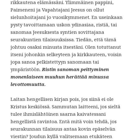
rikkautena elämässäni. Ylimmäinen pappini,
Paimeneni ja Vapahtajani Jeesus on ollut
sielunhoitajani jo vuosikymmenet. En useinkaan
pysty tavoittamaan uskon ydinasiaa, ristiä, tai
sanomaa Jeesuksesta syntien sovittajana
seurakuntien tilaisuuksissa. Tiedän, että tämä
johtuu osaksi minusta itsestäni. Olen totuttanut
itseni johonkin selkeyteen ja kirkkauteen, voisin
jopa sanoa pelkistettyyn sanomaan tai
ympäristöön.
Ristin sanoman peittyminen
monenlaiseen muuhun herättää minussa
levottomuutta.
Laitan hengellisen kirjan pois, jos siinä ei ole
Kristus keskiössä. Sammutan laitteeni, jos sieltä
tulee ihmislähtöinen saarna kaivatessani
hengellistä ravintoa. Entä mitä voin tehdä, jos
seurakunnan tilaisuus antaa kovin epäselvän
viestin? Joudun kyllä valitsemaan etukäteen