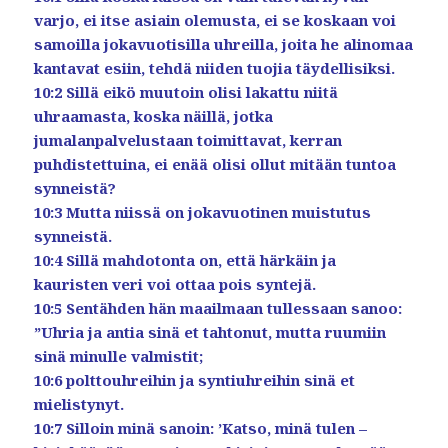
varjo, ei itse asiain olemusta, ei se koskaan voi
samoilla jokavuotisilla uhreilla, joita he alinomaa
kantavat esiin, tehdä niiden tuojia täydellisiksi.
10:2 Sillä eikö muutoin olisi lakattu niitä
uhraamasta, koska näillä, jotka
jumalanpalvelustaan toimittavat, kerran
puhdistettuina, ei enää olisi ollut mitään tuntoa
synneistä?
10:3 Mutta niissä on jokavuotinen muistutus
synneistä.
10:4 Sillä mahdotonta on, että härkäin ja
kauristen veri voi ottaa pois syntejä.
10:5 Sentähden hän maailmaan tullessaan sanoo:
”Uhria ja antia sinä et tahtonut, mutta ruumiin
sinä minulle valmistit;
10:6 polttouhreihin ja syntiuhreihin sinä et
mielistynyt.
10:7 Silloin minä sanoin: ’Katso, minä tulen –