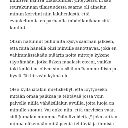
seurakunnan tilaisuudessa saarna oli ainakin
minun korviini niin lakihenkistä, että
evankeliumia en parhaalla tahdollanikaan siitä
kuullut.
Olisin halunnut puhujalta kysyä saarnan jälkeen,
että mitä hänellä olisi minulle sanottavaa, joka en
vähimmässäkään määrin noita mittoja kykene
täyttämään, jotka äsken maalasit eteeni, vaikka
toki kaikki ne olivat sinänsä ihan Raamatullisia ja
hyviä. Jäi hirveän kylmä olo.
Olen kyllä sitäkin mietiskellyt, että löytyneekö
mitään omaa paikkaa ja tehtävää jossa voin
palvella niillä vähäisilläkin avuilla, joita luoja on
minulle suonut. Vai onko niin, että tarvitsen vaan
sitä Jumalan antamaa ”silmävoidetta,” joka auttaa
minua näkemään niitä pieniä tehtäviä ja ihmisiä