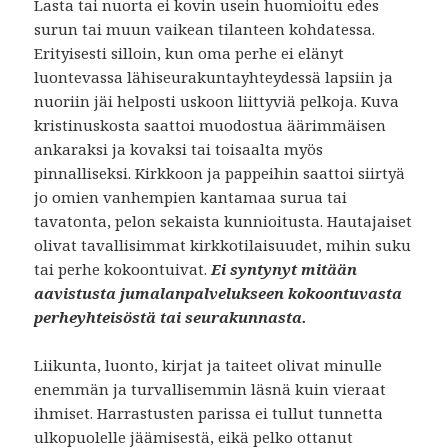
Lasta tai nuorta ei kovin usein huomioitu edes
surun tai muun vaikean tilanteen kohdatessa.
Erityisesti silloin, kun oma perhe ei elänyt
luontevassa lähiseurakuntayhteydessä lapsiin ja
nuoriin jäi helposti uskoon liittyviä pelkoja. Kuva
kristinuskosta saattoi muodostua äärimmäisen
ankaraksi ja kovaksi tai toisaalta myös
pinnalliseksi. Kirkkoon ja pappeihin saattoi siirtyä
jo omien vanhempien kantamaa surua tai
tavatonta, pelon sekaista kunnioitusta. Hautajaiset
olivat tavallisimmat kirkkotilaisuudet, mihin suku
tai perhe kokoontuivat.
Ei syntynyt mitään
aavistusta jumalanpalvelukseen kokoontuvasta
perheyhteisöstä tai seurakunnasta.
Liikunta, luonto, kirjat ja taiteet olivat minulle
enemmän ja turvallisemmin läsnä kuin vieraat
ihmiset. Harrastusten parissa ei tullut tunnetta
ulkopuolelle jäämisestä, eikä pelko ottanut