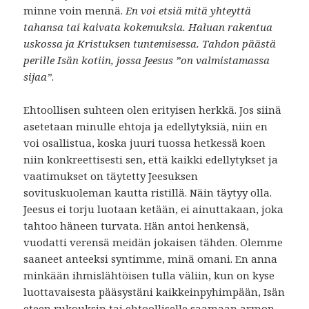
minne voin mennä.
En voi etsiä mitä yhteyttä
tahansa tai kaivata kokemuksia. Haluan rakentua
uskossa ja Kristuksen tuntemisessa. Tahdon päästä
perille Isän kotiin, jossa Jeesus ”on valmistamassa
sijaa”
.
Ehtoollisen suhteen olen erityisen herkkä. Jos siinä
asetetaan minulle ehtoja ja edellytyksiä, niin en
voi osallistua, koska juuri tuossa hetkessä koen
niin konkreettisesti sen, että kaikki edellytykset ja
vaatimukset on täytetty Jeesuksen
sovituskuoleman kautta ristillä. Näin täytyy olla.
Jeesus ei torju luotaan ketään, ei ainuttakaan, joka
tahtoo häneen turvata. Hän antoi henkensä,
vuodatti verensä meidän jokaisen tähden. Olemme
saaneet anteeksi syntimme, minä omani. En anna
minkään ihmislähtöisen tulla väliin, kun on kyse
luottavaisesta pääsystäni kaikkeinpyhimpään, Isän
eteen rukouksin tai ehtoolliselle saamaan armon