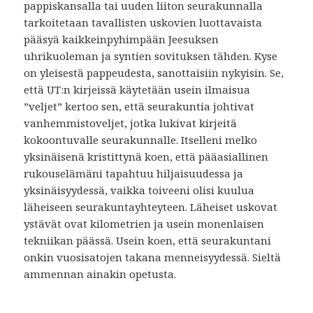
pappiskansalla tai uuden liiton seurakunnalla
tarkoitetaan tavallisten uskovien luottavaista
pääsyä kaikkeinpyhimpään Jeesuksen
uhrikuoleman ja syntien sovituksen tähden. Kyse
on yleisestä pappeudesta, sanottaisiin nykyisin. Se,
että UT:n kirjeissä käytetään usein ilmaisua
”veljet” kertoo sen, että seurakuntia johtivat
vanhemmistoveljet, jotka lukivat kirjeitä
kokoontuvalle seurakunnalle. Itselleni melko
yksinäisenä kristittynä koen, että pääasiallinen
rukouselämäni tapahtuu hiljaisuudessa ja
yksinäisyydessä, vaikka toiveeni olisi kuulua
läheiseen seurakuntayhteyteen. Läheiset uskovat
ystävät ovat kilometrien ja usein monenlaisen
tekniikan päässä. Usein koen, että seurakuntani
onkin vuosisatojen takana menneisyydessä. Sieltä
ammennan ainakin opetusta.