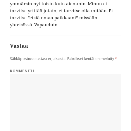
ymmärsin nyt toisin kuin aiemmin. Minun ei
tarvitse yrittää jotain, ei tarvitse olla mitään. Ei
tarvitse ”etsiä omaa paikkaani” missään
yhteisössä. Vapauduin.
Vastaa
Sähköpostiosoitettasi ei julkaista.
Pakolliset kentät on merkitty
*
KOMMENTTI