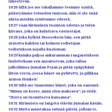
lähestyvän.
10:26 Sillä jos me tahallamme teemme syntiä,
päästyämme totuuden tuntoon, niin ei ole enää
uhria meidän syntiemme edestä,
10:27 vaan hirmuinen tuomion odotus ja tulen
kiivaus, joka on kuluttava vastustajat.
10:28 Joka hylkää Mooseksen lain, sen pitää
armotta kahden tai kolmen todistajan
todistuksen nojalla kuoleman:
10:29 kuinka paljoa ankaramman rangaistuksen
luulettekaan sen ansaitsevan, joka tallaa
jalkoihinsa Jumalan Pojan ja pitää epäpyhänä
liiton veren, jossa hänet on pyhitetty, ja pilkkaa
armon Henkeä!
10:30 Sillä me tunnemme hänet, joka on sanonut:
”Minun on kosto, minä olen maksava”; ja vielä:
”Herra on tuomitseva kansansa”.
10:31 Hirmuista on langeta elävän Jumalan käsiin.
10:32 Mutta muistakaa entisiä päiviä, jolloin te,