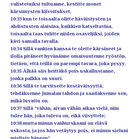
valistetuiksi tultuanne, kestitte monet
kärsimysten kilvoitukset,
10:33 kun te toisaalta olitte häväistysten ja
ahdistusten alaisina, kaikkien katseltavina,
toisaalta taas tulitte niiden osaveljiksi, joiden
kävi samalla tavalla.
10:34 Sillä vankien kanssa te olette kärsineet ja
ilolla pitäneet hyvänänne omaisuutenne ryöstön,
tietäen, että teillä on parempi tavara, joka pysyy.
10:35 Älkää siis heittäkö pois uskallustanne,
jonka palkka on suuri.
10:36 Sillä te tarvitsette kestäväisyyttä,
tehdäksenne Jumalan tahdon ja saadaksenne sen,
mikä luvattu on.
10:37 Sillä ”vähän, aivan vähän aikaa vielä, niin
tulee hän, joka tuleva on, eikä viivyttele;
10:38 mutta minun vanhurskaani on elävä
uskosta, ja jos hän vetäytyy pois, ei minun sieluni
mielisty häneen”.