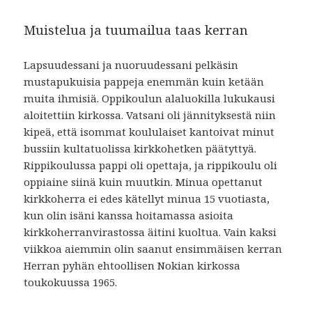
Muistelua ja tuumailua taas kerran
Lapsuudessani ja nuoruudessani pelkäsin
mustapukuisia pappeja enemmän kuin ketään
muita ihmisiä. Oppikoulun alaluokilla lukukausi
aloitettiin kirkossa. Vatsani oli jännityksestä niin
kipeä, että isommat koululaiset kantoivat minut
bussiin kultatuolissa kirkkohetken päätyttyä.
Rippikoulussa pappi oli opettaja, ja rippikoulu oli
oppiaine siinä kuin muutkin. Minua opettanut
kirkkoherra ei edes kätellyt minua 15 vuotiasta,
kun olin isäni kanssa hoitamassa asioita
kirkkoherranvirastossa äitini kuoltua. Vain kaksi
viikkoa aiemmin olin saanut ensimmäisen kerran
Herran pyhän ehtoollisen Nokian kirkossa
toukokuussa 1965.