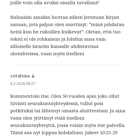
joille voin olla avuksi omalla tavallani?
Haluaisin ainakin luottaa siihen Jeremian kirjan
sanaan, jota paljon olen miettinyt: ”minä johdatan
heitä kun he rukoillen kulkevat”. Oletan, että tuo
teksti ei ole rohkaisun ja lohdun sana vain
silloiselle Israelin kansalle ahdistavissa
olosuhteissa, vaan myös itselleni
cetalena
sanoo:
8.2.2026 09:37
Kommentoin itse. Olen 50 vuoden ajan joko ollut
tiiviisti seurakuntayhteydessä, tullut pois
potkituksi tai lähtenyt omasta aloitteestani. Ja aina
vaan olen yrittänyt etsiä itselleni
seurakuntayhteyttä, jossa voisin myös itse palvella.
Tämä saa nyt loppua kohdaltani. Jakeet 10:25-29