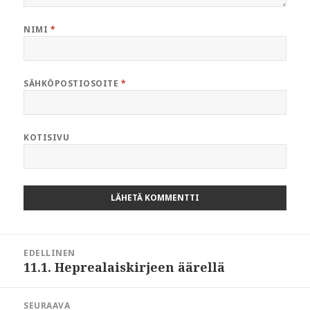
NIMI
*
SÄHKÖPOSTIOSOITE
*
KOTISIVU
Artikkelien
EDELLINEN
selaus
11.1. Heprealaiskirjeen äärellä
Edellinen
artikkeli:
SEURAAVA