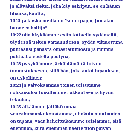
ja eläväksi tieksi, joka käy esiripun, se on hänen
lihansa, kautta,
10:21 ja koska meillä on ”suuri pappi, Jumalan
huoneen haltija”,
10:22 niin käykäämme esiin totisella sydämellä,
täydessä uskon varmuudessa, sydän vihmottuna
puhtaaksi pahasta omastatunnosta ja ruumis
puhtaalla vedellä pestynä;
10:23 pysykäämme järkähtämättä toivon
tunnustuksessa, sillä hän, joka antoi lupauksen,
on uskollinen;
10:24 ja valvokaamme toinen toistamme
rohkaisuksi toisillemme rakkauteen ja hyviin
tekoihin;
10:25 älkäämme jättäkö omaa
seurakunnankokoustamme, niinkuin muutamien
on tapana, vaan kehoittakaamme toisiamme, sitä
enemmän, kuta enemmän näette tuon päivän