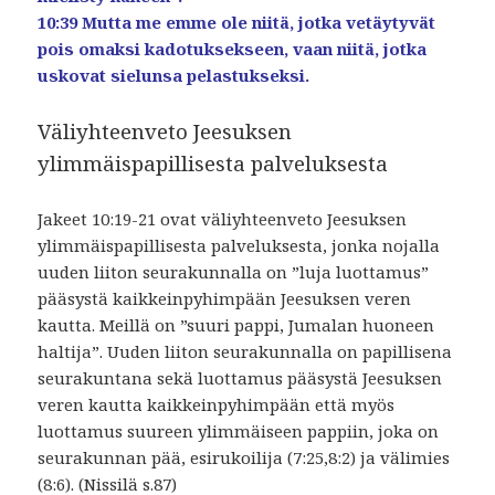
10:39 Mutta me emme ole niitä, jotka vetäytyvät
pois omaksi kadotuksekseen, vaan niitä, jotka
uskovat sielunsa pelastukseksi.
Väliyhteenveto Jeesuksen
ylimmäispapillisesta palveluksesta
Jakeet 10:19-21 ovat väliyhteenveto Jeesuksen
ylimmäispapillisesta palveluksesta, jonka nojalla
uuden liiton seurakunnalla on ”luja luottamus”
pääsystä kaikkeinpyhimpään Jeesuksen veren
kautta. Meillä on ”suuri pappi, Jumalan huoneen
haltija”. Uuden liiton seurakunnalla on papillisena
seurakuntana sekä luottamus pääsystä Jeesuksen
veren kautta kaikkeinpyhimpään että myös
luottamus suureen ylimmäiseen pappiin, joka on
seurakunnan pää, esirukoilija (7:25,8:2) ja välimies
(8:6). (Nissilä s.87)