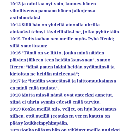
10:13 ja odottaa nyt vain, kunnes hänen
vihollisensa pannaan hänen jalkojensa
astinlaudaksi.
10:14 Sillä hän on yhdellä ainoalla uhrilla
ainiaaksi tehnyt täydellisiksi ne, jotka pyhitetään.
10:15 Todistaahan sen meille myös Pyhä Henki;
sillä sanottuaan:
10:16 ”Tämä on se liitto, jonka minä näiden
päivien jälkeen teen heidän kanssaan”, sanoo
Herra: ”Minä panen lakini heidän sydämiinsä ja
kirjoitan ne heidän mieleensä”;
10:17 ja: ”heidän syntejänsä ja laittomuuksiansa
en minä enää muista”.
10:18 Mutta missä nämä ovat anteeksi annetut,
siinä ei uhria synnin edestä enää tarvita.
10:19 Koska meillä siis, veljet, on luja luottamus
siihen, että meillä Jeesuksen veren kautta on
pääsy kaikkeinpyhimpään,
10:20 jonka pääsyn hän on vihkinyt meille uudeksi