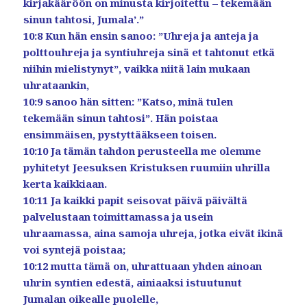
kirjakääröön on minusta kirjoitettu – tekemään
sinun tahtosi, Jumala’.”
10:8 Kun hän ensin sanoo: ”Uhreja ja anteja ja
polttouhreja ja syntiuhreja sinä et tahtonut etkä
niihin mielistynyt”, vaikka niitä lain mukaan
uhrataankin,
10:9 sanoo hän sitten: ”Katso, minä tulen
tekemään sinun tahtosi”. Hän poistaa
ensimmäisen, pystyttääkseen toisen.
10:10 Ja tämän tahdon perusteella me olemme
pyhitetyt Jeesuksen Kristuksen ruumiin uhrilla
kerta kaikkiaan.
10:11 Ja kaikki papit seisovat päivä päivältä
palvelustaan toimittamassa ja usein
uhraamassa, aina samoja uhreja, jotka eivät ikinä
voi syntejä poistaa;
10:12 mutta tämä on, uhrattuaan yhden ainoan
uhrin syntien edestä, ainiaaksi istuutunut
Jumalan oikealle puolelle,