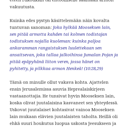
vakuutusta.
Kuinka edes pystyn käsittelemään näin kovalta
tuntuvan sanoman:
Joka hylkää Mooseksen lain,
sen pitää armotta kahden tai kolmen todistajan
todistuksen nojalla kuoleman:
kuinka paljoa
ankaramman rangaistuksen luulettekaan sen
ansaitsevan, joka tallaa jalkoihinsa Jumalan Pojan ja
pitää epäpyhänä liiton veren, jossa hänet on
pyhitetty, ja pilkkaa armon Henkeä! (10:28,29)
Tämä on minulle ollut vakava kohta. Ajattelen
ensin Jerusalemissa asuvia Heprealaiskirjeen
vastaanottajia. He tunsivat hyvin Mooseksen lain,
koska olivat juutalaisina kasvaneet sen yhteydessä.
Uskovat juutalaiset kohtasivat vainoa Mooseksen
lain mukaan elävien juutalaisten taholta. Heillä oli
ehkä suuri houkutus luopua uskosta Jeesukseen ja