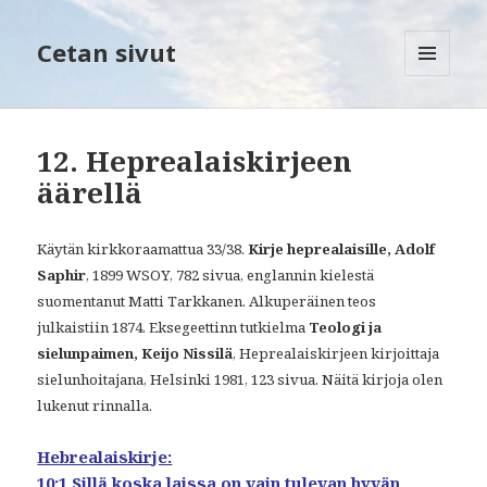
Cetan sivut
VALIKKO
JA
VIMPAIMET
12. Heprealaiskirjeen
äärellä
Käytän kirkkoraamattua 33/38.
Kirje heprealaisille, Adolf
Saphir
, 1899 WSOY, 782 sivua, englannin kielestä
suomentanut Matti Tarkkanen. Alkuperäinen teos
julkaistiin 1874. Eksegeettinn tutkielma
Teologi ja
sielunpaimen, Keijo Nissilä
, Heprealaiskirjeen kirjoittaja
sielunhoitajana, Helsinki 1981, 123 sivua. Näitä kirjoja olen
lukenut rinnalla.
Hebrealaiskirje:
10:1 Sillä koska laissa on vain tulevan hyvän