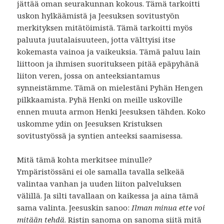
jättää oman seurakunnan kokous. Tämä tarkoitti
uskon hylkäämistä ja Jeesuksen sovitustyön
merkityksen mitätöimistä. Tämä tarkoitti myös
paluuta juutalaisuuteen, jotta välttyisi itse
kokemasta vainoa ja vaikeuksia. Tämä paluu lain
liittoon ja ihmisen suoritukseen pitää epäpyhänä
liiton veren, jossa on anteeksiantamus
synneistämme. Tämä on mielestäni Pyhän Hengen
pilkkaamista. Pyhä Henki on meille uskoville
ennen muuta armon Henki Jeesuksen tähden. Koko
uskomme ydin on Jeesuksen Kristuksen
sovitustyössä ja syntien anteeksi saamisessa.
Mitä tämä kohta merkitsee minulle?
Ympäristössäni ei ole samalla tavalla selkeää
valintaa vanhan ja uuden liiton palveluksen
välillä. Ja silti tavallaan on kaikessa ja aina tämä
sama valinta. Jeesuskin sanoo:
Ilman minua ette voi
mitään tehdä
. Ristin sanoma on sanoma siitä mitä