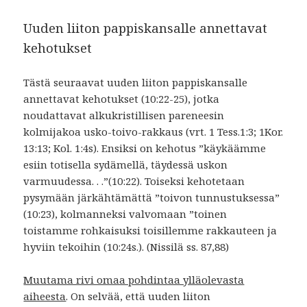
Uuden liiton pappiskansalle annettavat
kehotukset
Tästä seuraavat uuden liiton pappiskansalle
annettavat kehotukset (10:22-25), jotka
noudattavat alkukristillisen pareneesin
kolmijakoa usko-toivo-rakkaus (vrt. 1 Tess.1:3; 1Kor.
13:13; Kol. 1:4s). Ensiksi on kehotus ”käykäämme
esiin totisella sydämellä, täydessä uskon
varmuudessa. . .”(10:22). Toiseksi kehotetaan
pysymään järkähtämättä ”toivon tunnustuksessa”
(10:23), kolmanneksi valvomaan ”toinen
toistamme rohkaisuksi toisillemme rakkauteen ja
hyviin tekoihin (10:24s.). (Nissilä ss. 87,88)
Muutama rivi omaa pohdintaa ylläolevasta
aiheesta
. On selvää, että uuden liiton