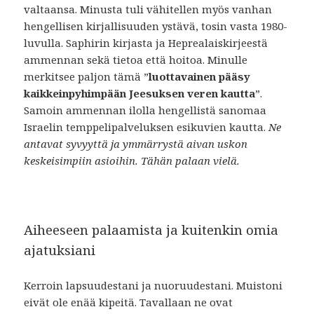
valtaansa. Minusta tuli vähitellen myös vanhan
hengellisen kirjallisuuden ystävä, tosin vasta 1980-
luvulla. Saphirin kirjasta ja Heprealaiskirjeestä
ammennan sekä tietoa että hoitoa. Minulle
merkitsee paljon tämä ”
luottavainen pääsy
kaikkeinpyhimpään Jeesuksen veren kautta
”.
Samoin ammennan ilolla hengellistä sanomaa
Israelin temppelipalveluksen esikuvien kautta.
Ne
antavat syvyyttä ja ymmärrystä aivan uskon
keskeisimpiin
asioihin.
Tähän palaan vielä.
Aiheeseen palaamista ja kuitenkin omia
ajatuksiani
Kerroin lapsuudestani ja nuoruudestani. Muistoni
eivät ole enää kipeitä. Tavallaan ne ovat