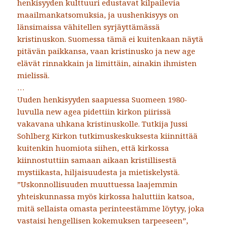
henkisyyden kulttuuri edustavat kilpailevia
maailmankatsomuksia, ja uushenkisyys on
länsimaissa vähitellen syrjäyttämässä
kristinuskon. Suomessa tämä ei kuitenkaan näytä
pitävän paikkansa, vaan kristinusko ja new age
elävät rinnakkain ja limittäin, ainakin ihmisten
mielissä.
…
Uuden henkisyyden saapuessa Suomeen 1980-
luvulla new agea pidettiin kirkon piirissä
vakavana uhkana kristinuskolle. Tutkija Jussi
Sohlberg Kirkon tutkimuskeskuksesta kiinnittää
kuitenkin huomiota siihen, että kirkossa
kiinnostuttiin samaan aikaan kristillisestä
mystiikasta, hiljaisuudesta ja mietiskelystä.
”Uskonnollisuuden muuttuessa laajemmin
yhteiskunnassa myös kirkossa haluttiin katsoa,
mitä sellaista omasta perinteestämme löytyy, joka
vastaisi hengellisen kokemuksen tarpeeseen”,