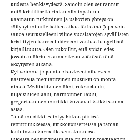
uudesta henkisyydestä. Samoin olen seurannut
mitä kristillisellä rintamalla tapahtuu.
Raamatun tutkiminen ja uskovien yhteys on
säilynyt minulle kaiken aikaa tärkeänä. Jopa voin
sanoa seurustelleeni viime vuosisatojen syvällisten
kristittyjen kanssa lukiessani vanhaa hengellistä
kirjallisuutta. Olen rukoillut, että voisin edes
jossain määrin erottaa oikean väärästä tänä
eksytysten aikana.
Nyt voimme jo palata otsakkeeni aiheeseen.
Käsitteellä meditatiivinen musiikki on monta
nimeä. Meditatiivinen ääni, rukouslaulu,
hiljaisuuden ääni, harmoninen laulu,
gregoriaaninen musiikki kuvaavat kaikki samaa
asiaa.
Tämä musiikki esiintyy kirkon piirissä
retriittiliikkeessä, kirkkokonserteissa ja tämän
laulutavan kursseilla seurakunnissa.
Uudessa henkisyydessä sitä on muun meditaation