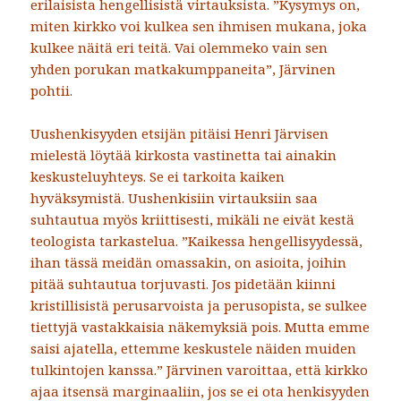
erilaisista hengellisistä virtauksista. ”Kysymys on,
miten kirkko voi kulkea sen ihmisen mukana, joka
kulkee näitä eri teitä. Vai olemmeko vain sen
yhden porukan matkakumppaneita”, Järvinen
pohtii.
Uushenkisyyden etsijän pitäisi Henri Järvisen
mielestä löytää kirkosta vastinetta tai ainakin
keskusteluyhteys. Se ei tarkoita kaiken
hyväksymistä. Uushenkisiin virtauksiin saa
suhtautua myös kriittisesti, mikäli ne eivät kestä
teologista tarkastelua. ”Kaikessa hengellisyydessä,
ihan tässä meidän omassakin, on asioita, joihin
pitää suhtautua torjuvasti. Jos pidetään kiinni
kristillisistä perusarvoista ja perusopista, se sulkee
tiettyjä vastakkaisia näkemyksiä pois. Mutta emme
saisi ajatella, ettemme keskustele näiden muiden
tulkintojen kanssa.” Järvinen varoittaa, että kirkko
ajaa itsensä marginaaliin, jos se ei ota henkisyyden