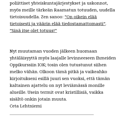
poliittiset yhteiskuntajärjestykset ja uskonnot,
myös meille tärkeän Raamatun totuuden, uudella
tietoisuudella. Zen sanoo:
”On oikein elää
tietoisesti ja väärin elää tiedostamattomasti”
.
”Sinä itse olet totuus!”
Nyt muutaman vuoden jälkeen huomaan
yhtäläisyyttä myös laajalle levinneeseen Ihmeiden
Oppikurssiin IOK; tosin olen tutustunut siihen
melko vähän. Olkoon tämä pitkä ja vaikeahko
kirjoitukseni esillä juuri sen vuoksi, että tämän
kaltainen ajattelu on nyt leviämässä monille
alueille. Usein termit ovat kristillisiä, vaikka
sisältö onkin jotain muuta.
Ceta Lehtniemi
__________________________________________