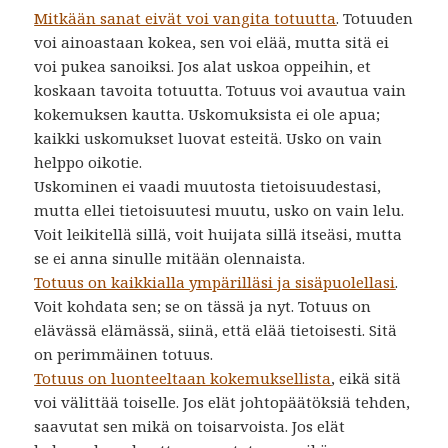
Mitkään sanat eivät voi vangita totuutta
. Totuuden
voi ainoastaan kokea, sen voi elää, mutta sitä ei
voi pukea sanoiksi. Jos alat uskoa oppeihin, et
koskaan tavoita totuutta. Totuus voi avautua vain
kokemuksen kautta. Uskomuksista ei ole apua;
kaikki uskomukset luovat esteitä. Usko on vain
helppo oikotie.
Uskominen ei vaadi muutosta tietoisuudestasi,
mutta ellei tietoisuutesi muutu, usko on vain lelu.
Voit leikitellä sillä, voit huijata sillä itseäsi, mutta
se ei anna sinulle mitään olennaista.
Totuus on kaikkialla ympärilläsi ja sisäpuolellasi
.
Voit kohdata sen; se on tässä ja nyt. Totuus on
elävässä elämässä, siinä, että elää tietoisesti. Sitä
on perimmäinen totuus.
Totuus on luonteeltaan kokemuksellista
, eikä sitä
voi välittää toiselle. Jos elät johtopäätöksiä tehden,
saavutat sen mikä on toisarvoista. Jos elät