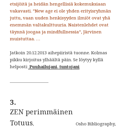
etsijöitä ja heidän hengellisiä kokemuksiaan
vakavasti. ”New age ei ole yhden erityisryhmän
juttu, vaan uuden henkisyyden ilmiöt ovat yhä
enemmän valtakulttuuria. Naistenlehdet ovat
täynnä joogaa ja mindfullnessia”, Järvinen
muistuttaa. …
Jatkoin 20.12.2013 aihepiiristä tuonne. Kolmas
pikku kirjoitus ylhäältä päin. Se löytyy kyllä
helposti:
Puuhailujani, tuntojani
___________________
3.
ZEN perimmäinen
Totuus
, Osho Bibliography,