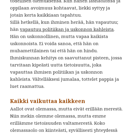
todellisen olemuksensa. Kun hänen läsnäolonsa ja
oppilaan avoimuus kohtaavat, liekki syttyy ja
jotain kerta kaikkiaan tapahtuu.
Sillä hetkellä, kun ihminen herää, hän vapautuu;
hän
vapautuu politiikan ja uskonnon kahleista
.
Hän on uskonnollinen, mutta vapaa kaikista
uskonnoista. Ei voida sanoa, että hän on
muhamettilainen tai että hän on hindu.
Ihmiskunnan kehitys on saavuttanut pisteen, jossa
tarvitaan kipeästi uutta tietoisuutta, joka
vapauttaa ihmisen politiikan ja uskonnon
kahleista. Vältelläksesi jumalaa, tottelet pappia ja
luet raamattua.
–
Kaikki vaikuttaa kaikkeen
Aallot ovat olemassa, mutta eivät erillään merestä.
Niin mekin olemme olemassa, mutta emme
erillämme tietoisuuden valtamerestä. Koko
olemassaolo on kiinteästi, syvällisesti yhteydessä