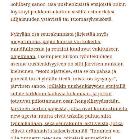
Sohlberg sanoo. Osa uushenkisistä etsijöistä onkin
löytänyt paikkansa kirkon sisältä esimerkiksi
Hiljaisuuden ystävistä tai Tuomasyhteisöstä.
Nykyään osa seurakunnista järjestää myös
joogatunteja, papin kanssa voi kokeilla
mindfullnessia ja retriitit kuuluvat vakituiseen
ohjelmaan
. Useimpien kirkon työntekijöiden
asenne uushenkisyyteen on silti Järvisen mukaan
kielteinen. ”Moni ajattelee, että se on pahaa ja
pimeää tai ei yhtään tiedä, mistä on kysymys”,
Järvinen sanoo.
Joillakin uushenkisyyden etsijöillä
suhde kirkkoon katkeaa kokonaan, ja jotkut
joutuvat piilottamaan osan hengellisyydestään.
Järvinen kertoo papeista, jotka ovat kiinnostuneita
new agesta, mutta eivät uskalla puhua siitä
työpaikallaan, sekä seurakunta-aktiiveista, jotka
elävät eräänlaista kaksoiselämää. ”Ihminen voi
olla tunnettu new age -piireissä esimerkiksi