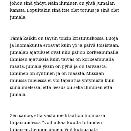
johon sinä yhdyt. Näin ihminen on yhtä Jumalan
kanssa.
Lopultakin sinä itse olet totuus ja sinä olet
jumala
.
Tämä kaikki on täysin toisin kristinuskossa. Luoja
ja luomakunta eroavat kuin yö ja päivä toisistaan.
Jumalan ajatukset ovat niin paljon korkeammalla
ihmisen ajatuksia kuin taivas on korkeammalla
maata. Jumala yksin on pyhä ja on taivaasta.
Ihminen on syntinen ja on maasta. Missään
muussa mielessä ei voi tapahtua yhtymistä kuin
siinä mielessä, että Jeesus oli sekä ihminen että
Jumala.
Zen sanoo, että vasta meditaation luomassa
hiljaisuudessa ”voit alkaa kuulla totuuden
hiljaisen, hennon äänen. Voit kutsua sitä