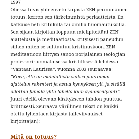
1997
Ohessa tiivis yhteenveto kirjasta ZEN perimmäinen
totuus, kerron sen tärkeimmistä periaatteista. En
katkaise heti kritiikillä tai omilla huomautuksilla.
Sen sijaan kirjoitan loppuun mielipiteitäni ZEN
ajattelusta ja meditaatiosta. Erityisesti paneudun
siihen miten se suhtautuu kristinuskoon. ZEN
meditaatioon liittyen sanoo norjalainen teologian
professori suomalaisessa kristillisessä lehdessä
”Vantaan Laurissa”, vuonna 2003 seuraavaa:
”Koen, että on mahdollista sulkea pois oman
ajattelun rakenteet ja astua kynnyksen yli. Ja sisällä
odottaa Jumala yhtä lähellä kuin sydämenlyönti”
.
Juuri edellä olevaan käsitykseen tahdon puuttua
kriittisesti. Seuraava värillinen teksti on kaikki
otettu lyhentäen kirjasta (alleviivaukset
kirjoittajan):
–
Mitä on totuus?