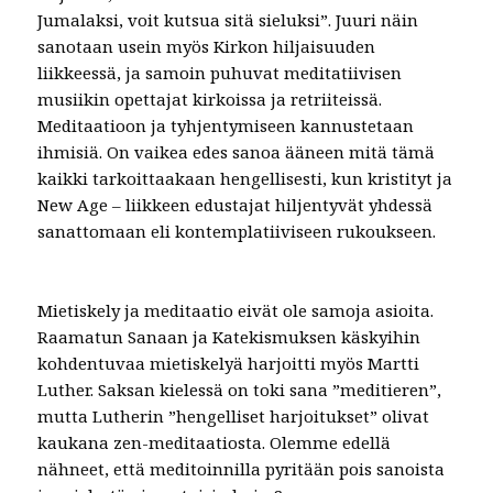
Jumalaksi, voit kutsua sitä sieluksi”. Juuri näin
sanotaan usein myös Kirkon hiljaisuuden
liikkeessä, ja samoin puhuvat meditatiivisen
musiikin opettajat kirkoissa ja retriiteissä.
Meditaatioon ja tyhjentymiseen kannustetaan
ihmisiä. On vaikea edes sanoa ääneen mitä tämä
kaikki tarkoittaakaan hengellisesti, kun kristityt ja
New Age – liikkeen edustajat hiljentyvät yhdessä
sanattomaan eli kontemplatiiviseen rukoukseen.
Mietiskely ja meditaatio eivät ole samoja asioita.
Raamatun Sanaan ja Katekismuksen käskyihin
kohdentuvaa mietiskelyä harjoitti myös Martti
Luther. Saksan kielessä on toki sana ”meditieren”,
mutta Lutherin ”hengelliset harjoitukset” olivat
kaukana zen-meditaatiosta. Olemme edellä
nähneet, että meditoinnilla pyritään pois sanoista