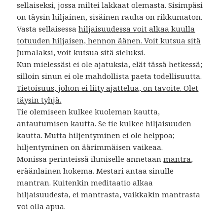
sellaiseksi, jossa miltei lakkaat olemasta. Sisimpäsi
on täysin hiljainen, sisäinen rauha on rikkumaton.
Vasta sellaisessa
hiljaisuudessa voit alkaa kuulla
totuuden hiljaisen, hennon äänen. Voit kutsua sitä
Jumalaksi, voit kutsua sitä sieluksi
.
Kun mielessäsi ei ole ajatuksia, elät tässä hetkessä;
silloin sinun ei ole mahdollista paeta todellisuutta.
Tietoisuus, johon ei liity ajattelua, on tavoite. Olet
täysin tyhjä.
Tie olemiseen kulkee kuoleman kautta,
antautumisen kautta. Se tie kulkee hiljaisuuden
kautta. Mutta hiljentyminen ei ole helppoa;
hiljentyminen on äärimmäisen vaikeaa.
Monissa perinteissä ihmiselle annetaan
mantra
,
eräänlainen hokema. Mestari antaa sinulle
mantran. Kuitenkin meditaatio alkaa
hiljaisuudesta, ei mantrasta, vaikkakin mantrasta
voi olla apua.