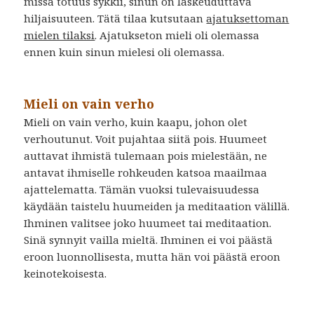
missä totuus sykkii, sinun on laskeuduttava
hiljaisuuteen. Tätä tilaa kutsutaan
ajatuksettoman
mielen tilaksi
. Ajatukseton mieli oli olemassa
ennen kuin sinun mielesi oli olemassa.
Mieli on vain verho
Mieli on vain verho, kuin kaapu, johon olet
verhoutunut. Voit pujahtaa siitä pois. Huumeet
auttavat ihmistä tulemaan pois mielestään, ne
antavat ihmiselle rohkeuden katsoa maailmaa
ajattelematta. Tämän vuoksi tulevaisuudessa
käydään taistelu huumeiden ja meditaation välillä.
Ihminen valitsee joko huumeet tai meditaation.
Sinä synnyit vailla mieltä. Ihminen ei voi päästä
eroon luonnollisesta, mutta hän voi päästä eroon
keinotekoisesta.