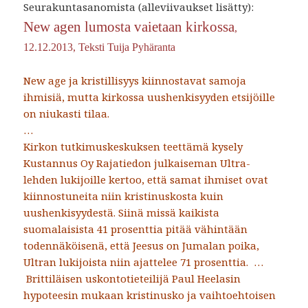
Seurakuntasanomista (alleviivaukset lisätty):
New agen lumosta vaietaan kirkossa
,
12.12.2013, Teksti Tuija Pyhäranta
New age ja kristillisyys kiinnostavat samoja
ihmisiä, mutta kirkossa uushenkisyyden etsijöille
on niukasti tilaa.
…
Kirkon tutkimuskeskuksen teettämä kysely
Kustannus Oy Rajatiedon julkaiseman Ultra-
lehden lukijoille kertoo, että samat ihmiset ovat
kiinnostuneita niin kristinuskosta kuin
uushenkisyydestä. Siinä missä kaikista
suomalaisista 41 prosenttia pitää vähintään
todennäköisenä, että Jeesus on Jumalan poika,
Ultran lukijoista niin ajattelee 71 prosenttia. …
Brittiläisen uskontotieteilijä Paul Heelasin
hypoteesin mukaan kristinusko ja vaihtoehtoisen