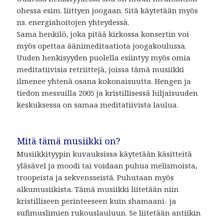
ohessa esim. liittyen joogaan. Sitä käytetään myös
ns. energiahoitojen yhteydessä.
Sama henkilö, joka pitää kirkossa konsertin voi
myös opettaa äänimeditaatiota joogakoulussa.
Uuden henkisyyden puolella esiintyy myös omia
meditatiivisia retriittejä, joissa tämä musiikki
ilmenee yhtenä osana kokonaisuutta. Hengen ja
tiedon messuilla 2005 ja kristillisessä hiljaisuuden
keskuksessa on samaa meditatiivista laulua.
Mitä tämä musiikki on?
Musiikkityypin kuvauksissa käytetään käsitteitä
yläsävel ja moodi tai voidaan puhua melismoista,
troopeista ja sekvensseistä. Puhutaan myös
alkumusiikista. Tämä musiikki liitetään niin
kristilliseen perinteeseen kuin shamaani- ja
sufimuslimien rukouslauluun. Se liitetään antiikin