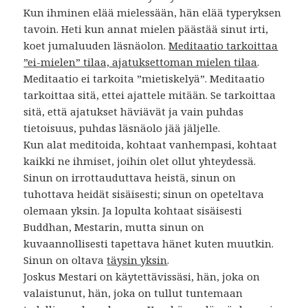
Kun ihminen elää mielessään, hän elää typeryksen
tavoin. Heti kun annat mielen päästää sinut irti,
koet jumaluuden läsnäolon.
Meditaatio tarkoittaa
”ei-mielen” tilaa, ajatuksettoman mielen tilaa
.
Meditaatio ei tarkoita ”mietiskelyä”. Meditaatio
tarkoittaa sitä, ettei ajattele mitään. Se tarkoittaa
sitä, että ajatukset häviävät ja vain puhdas
tietoisuus, puhdas läsnäolo jää jäljelle.
Kun alat meditoida, kohtaat vanhempasi, kohtaat
kaikki ne ihmiset, joihin olet ollut yhteydessä.
Sinun on irrottauduttava heistä, sinun on
tuhottava heidät sisäisesti; sinun on opeteltava
olemaan yksin. Ja lopulta kohtaat sisäisesti
Buddhan, Mestarin, mutta sinun on
kuvaannollisesti tapettava hänet kuten muutkin.
Sinun on oltava
täysin yksin
.
Joskus Mestari on käytettävissäsi, hän, joka on
valaistunut, hän, joka on tullut tuntemaan