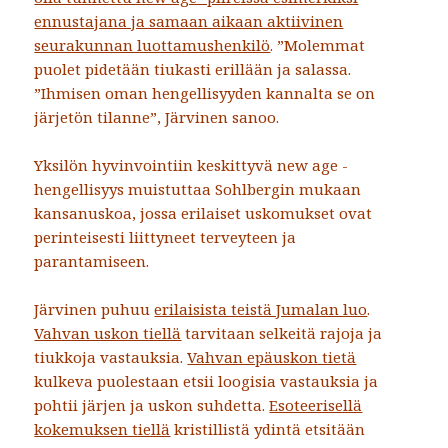
ennustajana ja samaan aikaan aktiivinen
seurakunnan luottamushenkilö
. ”Molemmat
puolet pidetään tiukasti erillään ja salassa.
”Ihmisen oman hengellisyyden kannalta se on
järjetön tilanne”, Järvinen sanoo.
Yksilön hyvinvointiin keskittyvä new age -
hengellisyys muistuttaa Sohlbergin mukaan
kansanuskoa, jossa erilaiset uskomukset ovat
perinteisesti liittyneet terveyteen ja
parantamiseen.
Järvinen puhuu
erilaisista teistä Jumalan luo
.
Vahvan uskon tiellä
tarvitaan selkeitä rajoja ja
tiukkoja vastauksia.
Vahvan epäuskon tietä
kulkeva puolestaan etsii loogisia vastauksia ja
pohtii järjen ja uskon suhdetta.
Esoteerisellä
kokemuksen tiellä
kristillistä ydintä etsitään