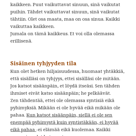
kaikkeen. Puut vaikuttavat sinuun, sinä vaikutat
puihin. Tähdet vaikuttavat sinuun, sinä vaikutat
tähtiin. Olet osa maata, maa on osa sinua. Kaikki
vaikuttaa kaikkeen.
Jumala on tämä kaikkeus. Et voi olla olemassa
erillisenä.
Sisäinen tyhjyyden tila
Kun olet hetken hiljaisuudessa, huomaat yhtäkkiä,
että sisälläsi on tyhjyys, ettei sisälläsi ole mitään.
Jos katsot sisäänpäin, et löydä itseäsi. Sen tähden
ihmiset eivät katso sisäänpäin; he pelkäävät.
Zen tähdentää, ettei ole olemassa syntisiä eikä
pyhimyksiä. Mikään ei ole hyvää eikä mikään ole
pahaa.
Kun katsot sisäänpäin, siellä ei ole sen
enempää pyhimystä kuin syntistäkään, ei hyvää
eikä pahaa
-ei elämää eikä kuolemaa. Kaikki