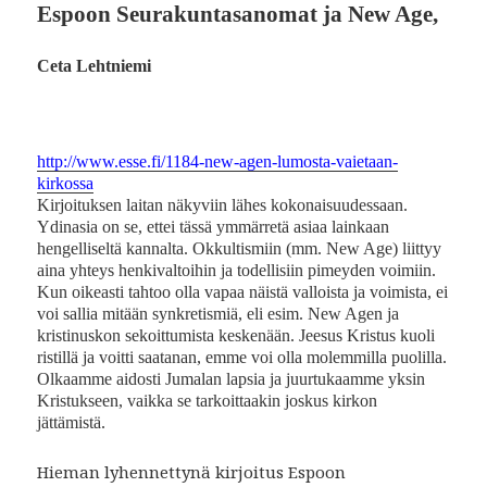
Espoon Seurakuntasanomat ja New Age,
Ceta Lehtniemi
http://www.esse.fi/1184-new-agen-lumosta-vaietaan-
kirkossa
Kirjoituksen laitan näkyviin lähes kokonaisuudessaan.
Ydinasia on se, ettei tässä ymmärretä asiaa lainkaan
hengelliseltä kannalta. Okkultismiin (mm. New Age) liittyy
aina yhteys henkivaltoihin ja todellisiin pimeyden voimiin.
Kun oikeasti tahtoo olla vapaa näistä valloista ja voimista, ei
voi sallia mitään synkretismiä, eli esim. New Agen ja
kristinuskon sekoittumista keskenään. Jeesus Kristus kuoli
ristillä ja voitti saatanan, emme voi olla molemmilla puolilla.
Olkaamme aidosti Jumalan lapsia ja juurtukaamme yksin
Kristukseen, vaikka se tarkoittaakin joskus kirkon
jättämistä.
Hieman lyhennettynä kirjoitus Espoon