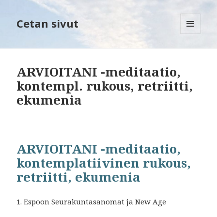
Cetan sivut
VALIKKO
JA
VIMPAIMET
ARVIOITANI -meditaatio,
kontempl. rukous, retriitti,
ekumenia
ARVIOITANI -meditaatio,
kontemplatiivinen rukous,
retriitti, ekumenia
1. Espoon Seurakuntasanomat ja New Age