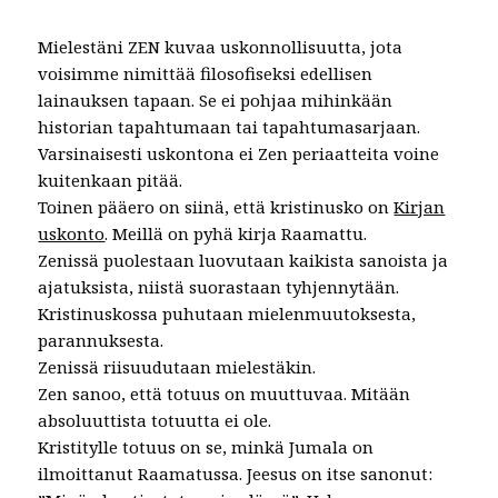
Mielestäni ZEN kuvaa uskonnollisuutta, jota
voisimme nimittää filosofiseksi edellisen
lainauksen tapaan. Se ei pohjaa mihinkään
historian tapahtumaan tai tapahtumasarjaan.
Varsinaisesti uskontona ei Zen periaatteita voine
kuitenkaan pitää.
Toinen pääero on siinä, että kristinusko on
Kirjan
uskonto
. Meillä on pyhä kirja Raamattu.
Zenissä puolestaan luovutaan kaikista sanoista ja
ajatuksista, niistä suorastaan tyhjennytään.
Kristinuskossa puhutaan mielenmuutoksesta,
parannuksesta.
Zenissä riisuudutaan mielestäkin.
Zen sanoo, että totuus on muuttuvaa. Mitään
absoluuttista totuutta ei ole.
Kristitylle totuus on se, minkä Jumala on
ilmoittanut Raamatussa. Jeesus on itse sanonut: