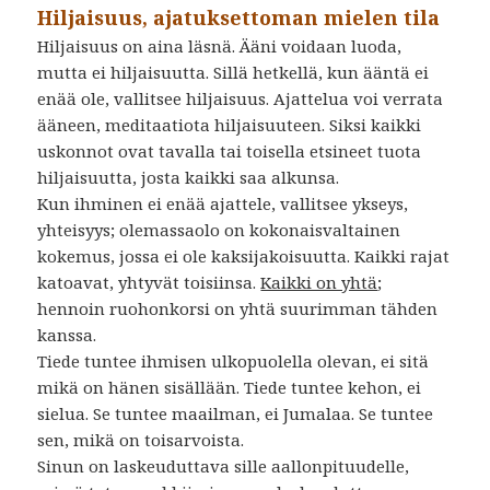
Hiljaisuus, ajatuksettoman mielen tila
Hiljaisuus on aina läsnä. Ääni voidaan luoda,
mutta ei hiljaisuutta. Sillä hetkellä, kun ääntä ei
enää ole, vallitsee hiljaisuus. Ajattelua voi verrata
ääneen, meditaatiota hiljaisuuteen. Siksi kaikki
uskonnot ovat tavalla tai toisella etsineet tuota
hiljaisuutta, josta kaikki saa alkunsa.
Kun ihminen ei enää ajattele, vallitsee ykseys,
yhteisyys; olemassaolo on kokonaisvaltainen
kokemus, jossa ei ole kaksijakoisuutta. Kaikki rajat
katoavat, yhtyvät toisiinsa.
Kaikki on yhtä
;
hennoin ruohonkorsi on yhtä suurimman tähden
kanssa.
Tiede tuntee ihmisen ulkopuolella olevan, ei sitä
mikä on hänen sisällään. Tiede tuntee kehon, ei
sielua. Se tuntee maailman, ei Jumalaa. Se tuntee
sen, mikä on toisarvoista.
Sinun on laskeuduttava sille aallonpituudelle,