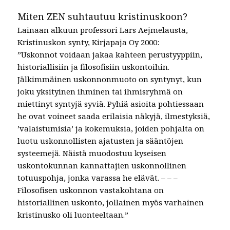
Miten ZEN suhtautuu kristinuskoon?
Lainaan alkuun professori Lars Aejmelausta,
Kristinuskon synty, Kirjapaja Oy 2000:
”Uskonnot voidaan jakaa kahteen perustyyppiin,
historiallisiin ja filosofisiin uskontoihin.
Jälkimmäinen uskonnonmuoto on syntynyt, kun
joku yksityinen ihminen tai ihmisryhmä on
miettinyt syntyjä syviä. Pyhiä asioita pohtiessaan
he ovat voineet saada erilaisia näkyjä, ilmestyksiä,
’valaistumisia’ ja kokemuksia, joiden pohjalta on
luotu uskonnollisten ajatusten ja sääntöjen
systeemejä. Näistä muodostuu kyseisen
uskontokunnan kannattajien uskonnollinen
totuuspohja, jonka varassa he elävät. – – –
Filosofisen uskonnon vastakohtana on
historiallinen uskonto, jollainen myös varhainen
kristinusko oli luonteeltaan.”