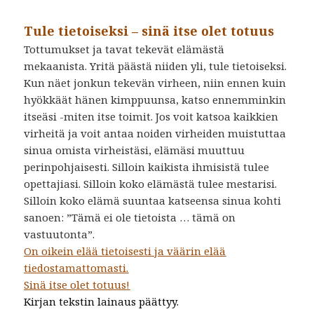
Tule tietoiseksi – sinä itse olet totuus
Tottumukset ja tavat tekevät elämästä
mekaanista. Yritä päästä niiden yli, tule tietoiseksi.
Kun näet jonkun tekevän virheen, niin ennen kuin
hyökkäät hänen kimppuunsa, katso ennemminkin
itseäsi -miten itse toimit. Jos voit katsoa kaikkien
virheitä ja voit antaa noiden virheiden muistuttaa
sinua omista virheistäsi, elämäsi muuttuu
perinpohjaisesti. Silloin kaikista ihmisistä tulee
opettajiasi. Silloin koko elämästä tulee mestarisi.
Silloin koko elämä suuntaa katseensa sinua kohti
sanoen: ”Tämä ei ole tietoista … tämä on
vastuutonta”.
On oikein elää tietoisesti ja väärin elää
tiedostamattomasti.
Sinä itse olet totuus!
Kirjan tekstin lainaus päättyy.