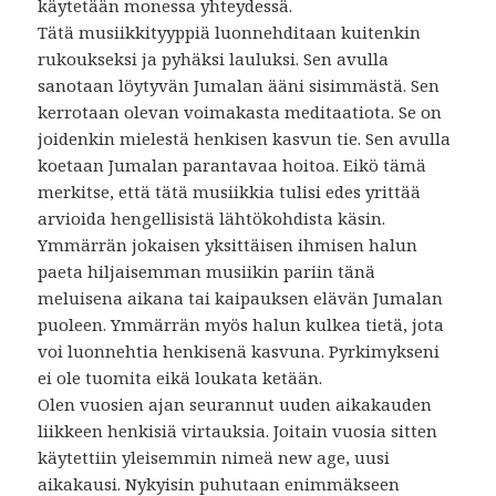
käytetään monessa yhteydessä.
Tätä musiikkityyppiä luonnehditaan kuitenkin
rukoukseksi ja pyhäksi lauluksi. Sen avulla
sanotaan löytyvän Jumalan ääni sisimmästä. Sen
kerrotaan olevan voimakasta meditaatiota. Se on
joidenkin mielestä henkisen kasvun tie. Sen avulla
koetaan Jumalan parantavaa hoitoa. Eikö tämä
merkitse, että tätä musiikkia tulisi edes yrittää
arvioida hengellisistä lähtökohdista käsin.
Ymmärrän jokaisen yksittäisen ihmisen halun
paeta hiljaisemman musiikin pariin tänä
meluisena aikana tai kaipauksen elävän Jumalan
puoleen. Ymmärrän myös halun kulkea tietä, jota
voi luonnehtia henkisenä kasvuna. Pyrkimykseni
ei ole tuomita eikä loukata ketään.
Olen vuosien ajan seurannut uuden aikakauden
liikkeen henkisiä virtauksia. Joitain vuosia sitten
käytettiin yleisemmin nimeä new age, uusi
aikakausi. Nykyisin puhutaan enimmäkseen