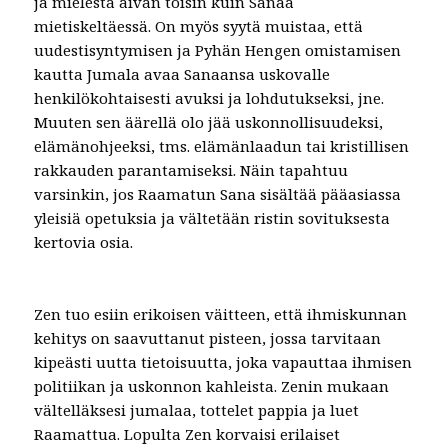
ja mielestä aivan toisin kuin Sanaa
mietiskeltäessä. On myös syytä muistaa, että
uudestisyntymisen ja Pyhän Hengen omistamisen
kautta Jumala avaa Sanaansa uskovalle
henkilökohtaisesti avuksi ja lohdutukseksi, jne.
Muuten sen äärellä olo jää uskonnollisuudeksi,
elämänohjeeksi, tms. elämänlaadun tai kristillisen
rakkauden parantamiseksi. Näin tapahtuu
varsinkin, jos Raamatun Sana sisältää pääasiassa
yleisiä opetuksia ja vältetään ristin sovituksesta
kertovia osia.
Zen tuo esiin erikoisen väitteen, että ihmiskunnan
kehitys on saavuttanut pisteen, jossa tarvitaan
kipeästi uutta tietoisuutta, joka vapauttaa ihmisen
politiikan ja uskonnon kahleista. Zenin mukaan
vältelläksesi jumalaa, tottelet pappia ja luet
Raamattua. Lopulta Zen korvaisi erilaiset