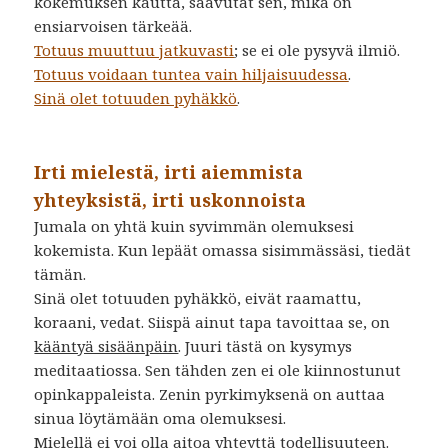
kokemuksen kautta, saavutat sen, mikä on
ensiarvoisen tärkeää.
Totuus muuttuu jatkuvasti
; se ei ole pysyvä ilmiö.
Totuus voidaan tuntea vain hiljaisuudessa
.
Sinä olet totuuden pyhäkkö
.
Irti mielestä, irti aiemmista
yhteyksistä, irti uskonnoista
Jumala on yhtä kuin syvimmän olemuksesi
kokemista. Kun lepäät omassa sisimmässäsi, tiedät
tämän.
Sinä olet totuuden pyhäkkö, eivät raamattu,
koraani, vedat. Siispä ainut tapa tavoittaa se, on
kääntyä sisäänpäin
. Juuri tästä on kysymys
meditaatiossa. Sen tähden zen ei ole kiinnostunut
opinkappaleista. Zenin pyrkimyksenä on auttaa
sinua löytämään oma olemuksesi.
Mielellä ei voi olla aitoa yhteyttä todellisuuteen.