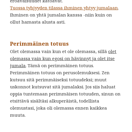
eroavaisuudet katoavat.
Tuossa tyhjyyden tilassa ihminen yhtyy jumalaan
.
Ihminen on yhtä jumalan kanssa -niin kuin on
ollut hamasta alusta asti.
Perimmäinen totuus
Olet olemassa vain kun et ole olemassa, sillä
olet
olemassa vain kun egosi on hävinnyt ja olet itse
jumala
. Tämä on perimmäinen totuus.
Perimmäinen totuus on perusolemuksesi. Zen
kutsuu sitä perimmäiseksi totuudeksi; muut
uskonnot kutsuvat sitä jumalaksi. Jos siis haluat
oppia tuntemaan perimmäisen totuuden, sinun on
etsittävä sisältäsi alkuperäistä, todellista
olemustasi, joka oli olemassa ennen kaikkea
muuta.