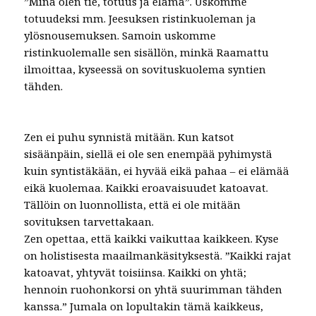
”Minä olen tie, totuus ja elämä”. Uskomme
totuudeksi mm. Jeesuksen ristinkuoleman ja
ylösnousemuksen. Samoin uskomme
ristinkuolemalle sen sisällön, minkä Raamattu
ilmoittaa, kyseessä on sovituskuolema syntien
tähden.
Zen ei puhu synnistä mitään. Kun katsot
sisäänpäin, siellä ei ole sen enempää pyhimystä
kuin syntistäkään, ei hyvää eikä pahaa – ei elämää
eikä kuolemaa. Kaikki eroavaisuudet katoavat.
Tällöin on luonnollista, että ei ole mitään
sovituksen tarvettakaan.
Zen opettaa, että kaikki vaikuttaa kaikkeen. Kyse
on holistisesta maailmankäsityksestä. ”Kaikki rajat
katoavat, yhtyvät toisiinsa. Kaikki on yhtä;
hennoin ruohonkorsi on yhtä suurimman tähden
kanssa.” Jumala on lopultakin tämä kaikkeus,