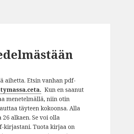
edelmästään
tä aihetta. Etsin vanhan pdf-
ttymassa.ceta.
Kun en saanut
maa menetelmällä, niin otin
uttaa täyteen kokoonsa. Alla
 26 alkaen. Se voi olla
kirjastani. Tuota kirjaa on