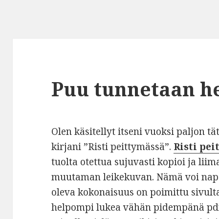
Puu tunnetaan h
Olen käsitellyt itseni vuoksi paljon tä
kirjani ”Risti peittymässä”.
Risti pei
tuolta otettua sujuvasti kopioi ja lii
muutaman leikekuvan. Nämä voi napa
oleva kokonaisuus on poimittu sivulta
helpompi lukea vähän pidempänä pdf-