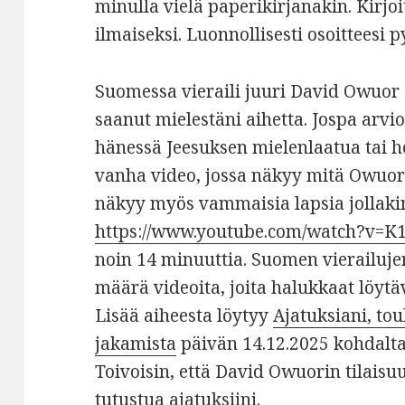
minulla vielä paperikirjanakin. Kirjoit
ilmaiseksi. Luonnollisesti osoitteesi p
Suomessa vieraili juuri David Owuor 
saanut mielestäni aihetta. Jospa a
hänessä Jeesuksen mielenlaatua tai 
vanha video, jossa näkyy mitä Owuor
näkyy myös vammaisia lapsia jollaki
https://www.youtube.com/watch?v=
noin 14 minuuttia. Suomen vierailuje
määrä videoita, joita halukkaat löyt
Lisää aiheesta löytyy
Ajatuksiani, tou
jakamista
päivän 14.12.2025 kohdalta j
Toivoisin, että David Owuorin tilaisuu
tutustua ajatuksiini.