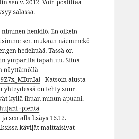
in sen v. 2012. Voin postittaa
ysyy salassa.
-niminen henkilö. En oikein
rvioisimme sen mukaan näemmekö
hengen hedelmää. Tässä on
in ympärillä tapahtuu. Siinä
n näyttämöllä
K19Z7x_MDmIal
Katsoin alusta
n yhteydessä on tehty suuri
ävät kyllä ilman minun apuani.
hujani -pientä
a sen alla lisäys 16.12.
ksissa kävijät malttaisivat