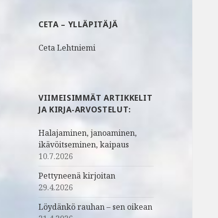
u
:
CETA – YLLÄPITÄJÄ
Ceta Lehtniemi
VIIMEISIMMÄT ARTIKKELIT
JA KIRJA-ARVOSTELUT:
Halajaminen, janoaminen,
ikävöitseminen, kaipaus
10.7.2026
Pettyneenä kirjoitan
29.4.2026
Löydänkö rauhan – sen oikean