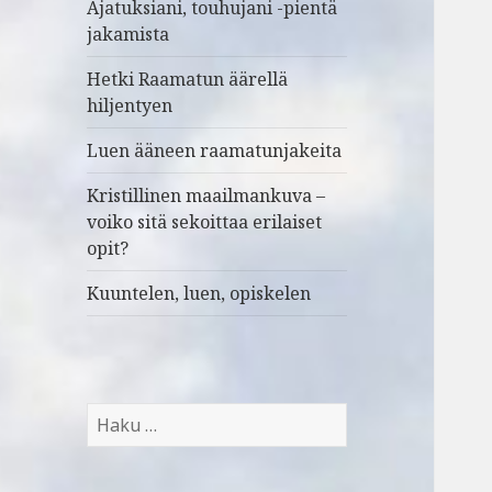
Ajatuksiani, touhujani -pientä
jakamista
Hetki Raamatun äärellä
hiljentyen
Luen ääneen raamatunjakeita
Kristillinen maailmankuva –
voiko sitä sekoittaa erilaiset
opit?
Kuuntelen, luen, opiskelen
H
a
k