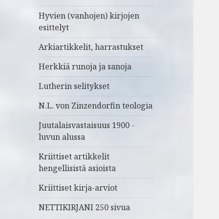
Hyvien (vanhojen) kirjojen
esittelyt
Arkiartikkelit, harrastukset
Herkkiä runoja ja sanoja
Lutherin selitykset
N.L. von Zinzendorfin teologia
Juutalaisvastaisuus 1900 -
luvun alussa
Kriittiset artikkelit
hengellisistä asioista
Kriittiset kirja-arviot
NETTIKIRJANI 250 sivua