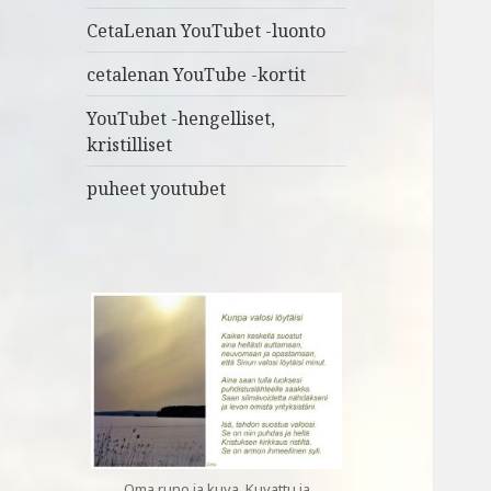
CetaLenan YouTubet -luonto
cetalenan YouTube -kortit
YouTubet -hengelliset,
kristilliset
puheet youtubet
Oma runo ja kuva. Kuvattu ja